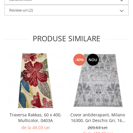
Review-uri
(2)
PRODUSE SIMILARE
-40%
NOU
Traversa Rakkas, 60 x 400,
Covor antiderapant, Milano
Multicolor, 0403A
16300, Gri Deschis Gri, 160
x 230 cm, Grosime 4 mm
de la 49,03 Lei
269,63 Lei