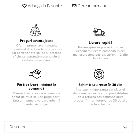
Adauga la Favorite
Cere informatii
Prețuri avantajoase
Livrare rapidă
Oferim prețuri avantajoase,
Ne angajăm să procesăm și să
importând direct de la producători.
expediem fiecare comandă în cel
Cu parteneriate solide și procese
mai scurt timp posibil, aprox. 1-2 zile
eficiente, garantăm economie și
lucrătoare
calitate superioară.
Fără valoare minimă la
Schimb sau retur în 30 zile
comandă
Înțelegem importanța satisfacției
dumneavoastră, oferind posibilitatea
Oferim libertatea de a comanda
de a returna sau schimba orice
oricât de mult sau de puțin doriți,
produs, într-un interval de 30 de zile
fără a impune o valoare minimă
de la achiziție.
pentru achiziție.
Descriere