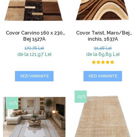
Covor Carvino 160 x 230
Covor Twist, Maro/Bej
Bej 1527A
inchis, 1637A
170,76 Lei
91,48 Lei
de la 121,97 Lei
de la 69,89 Lei
VEZI VARIANTE
VEZI VARIANTE
-29%
-44%