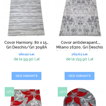
Covor Harmony, 80 x 150
Covor antiderapant,
Gri Deschis/Gri 3098A
Milano 16300, Gri Deschis
Gri, 160 x 230 cm, Grosime
180,92 Lei
269,63 Lei
4 mm
de la 99,90 Lei
de la 159,90 Lei
VEZI VARIANTE
VEZI VARIANTE
-46%
-46%