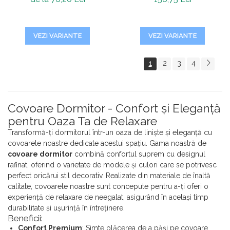
VEZI VARIANTE
VEZI VARIANTE
1
2
3
4
Covoare Dormitor - Confort și Eleganță
pentru Oaza Ta de Relaxare
Transformă-ți dormitorul într-un oaza de liniște și eleganță cu
covoarele noastre dedicate acestui spațiu. Gama noastră de
covoare dormitor
combină confortul suprem cu designul
rafinat, oferind o varietate de modele și culori care se potrivesc
perfect oricărui stil decorativ. Realizate din materiale de înaltă
calitate, covoarele noastre sunt concepute pentru a-ți oferi o
experiență de relaxare de neegalat, asigurând în același timp
durabilitate și ușurință în întreținere.
Beneficii:
Confort Premium
: Simte plăcerea de a păși pe covoare