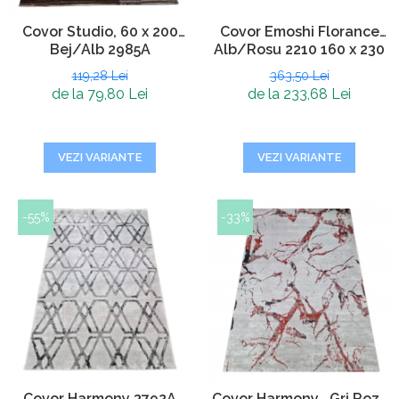
Covor Studio, 60 x 200
Covor Emoshi Florance
Bej/Alb 2985A
Alb/Rosu 2210 160 x 230
119,28 Lei
363,50 Lei
de la 79,80 Lei
de la 233,68 Lei
VEZI VARIANTE
VEZI VARIANTE
-55%
-33%
Covor Harmony 3792A
Covor Harmony , Gri Roz ,