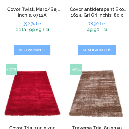
Covor Twist, Maro/Bej
Covor antiderapant Eko
inchis, 0712A
1614, Gri Gri Inchis, 80 x
120 cm
392,74 Lei
78,90 Lei
de la 199,89 Lei
49,90 Lei
VEZI VARIANTE
ADAUGA IN COS
-29%
-29%
Covor Tria, 100 x 200
Traversa Tria, 80 x 150