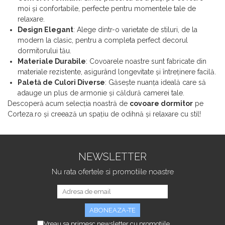
moi și confortabile, perfecte pentru momentele tale de
relaxare.
Design Elegant
: Alege dintr-o varietate de stiluri, de la
modern la clasic, pentru a completa perfect decorul
dormitorului tău.
Materiale Durabile
: Covoarele noastre sunt fabricate din
materiale rezistente, asigurând longevitate și întreținere facilă.
Paletă de Culori Diverse
: Găsește nuanța ideală care să
adauge un plus de armonie și căldură camerei tale.
Descoperă acum selecția noastră de
covoare dormitor
pe
Corteza.ro și creează un spațiu de odihnă și relaxare cu stil!
NEWSLETTER
Nu rata ofertele si promotiile noastre
Vreau sa primesc newsletter cu promotiile