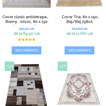
Covor clasic antiderapant
Covor Tria, 80 x 150
Bonny , 00101, 80 x 150
Bej/Bej 7581A
cm, Crem Ivory, Grosime
159,40 Lei
164,64 Lei
5mm
de la 89,90 Lei
de la 117,60 Lei
VEZI VARIANTE
VEZI VARIANTE
-33%
-36%