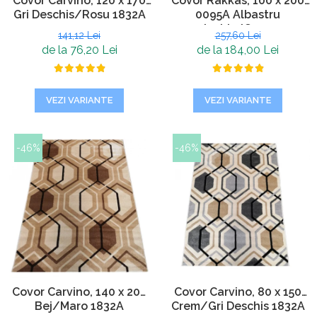
Covor Carvino, 120 x 170
Covor Rakkas, 100 x 200
Gri Deschis/Rosu 1832A
0095A Albastru
Inchis/Crem
141,12 Lei
257,60 Lei
de la 76,20 Lei
de la 184,00 Lei
VEZI VARIANTE
VEZI VARIANTE
-46%
-46%
Covor Carvino, 140 x 200
Covor Carvino, 80 x 150
Bej/Maro 1832A
Crem/Gri Deschis 1832A