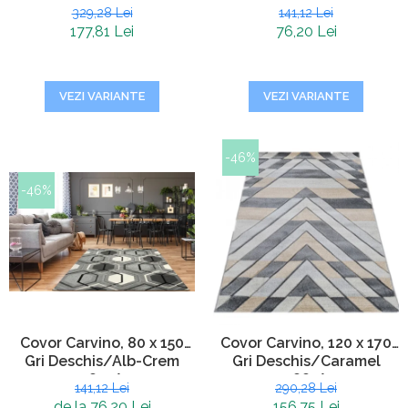
329,28 Lei
141,12 Lei
177,81 Lei
76,20 Lei
VEZI VARIANTE
VEZI VARIANTE
-46%
-46%
Covor Carvino, 80 x 150
Covor Carvino, 120 x 170
Gri Deschis/Alb-Crem
Gri Deschis/Caramel
1832A
1881A
141,12 Lei
290,28 Lei
de la 76,20 Lei
156,75 Lei