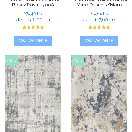
Rosu/Rosu 0700A
Maro Deschis/Maro
Deschis 7585A
274,40 Lei
164,64 Lei
de la 196,00 Lei
de la 117,60 Lei
VEZI VARIANTE
VEZI VARIANTE
-36%
-36%