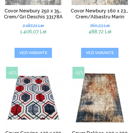
Covor Newbury 250 x 350
Covor Newbury 160 x 230
Crem/Gri Deschis 33178A
Crem/Albastru Marin
33192A
2.187,21 Lei
760,23 Lei
1.406,07 Lei
488,72 Lei
VEZI VARIANTE
VEZI VARIANTE
-46%
-29%