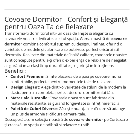
Covoare Dormitor - Confort și Eleganță
pentru Oaza Ta de Relaxare
Transformă-ți dormitorul într-un oaza de liniște și eleganță cu
covoarele noastre dedicate acestui spațiu. Gama noastră de
covoare
dormitor
combină confortul suprem cu designul rafinat, oferind o
varietate de modele și culori care se potrivesc perfect oricărui stil
decorativ. Realizate din materiale de înaltă calitate, covoarele noastre
sunt concepute pentru a-ți oferi o experiență de relaxare de neegalat,
asigurând în același timp durabilitate și ușurință în întreținere.
Beneficii:
Confort Premium
: Simte plăcerea de a păși pe covoare moi și
confortabile, perfecte pentru momentele tale de relaxare.
Design Elegant
: Alege dintr-o varietate de stiluri, de la modern la
clasic, pentru a completa perfect decorul dormitorului tău.
Materiale Durabile
: Covoarele noastre sunt fabricate din
materiale rezistente, asigurând longevitate și întreținere facilă.
Paletă de Culori Diverse
: Găsește nuanța ideală care să adauge
un plus de armonie și căldură camerei tale.
Descoperă acum selecția noastră de
covoare dormitor
pe Corteza.ro
și creează un spațiu de odihnă și relaxare cu stil!