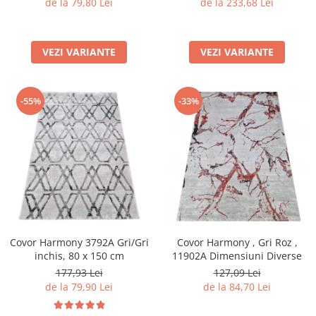
de la 79,80 Lei
de la 233,68 Lei
VEZI VARIANTE
VEZI VARIANTE
-55%
-33%
Covor Harmony 3792A Gri/Gri
Covor Harmony , Gri Roz ,
inchis, 80 x 150 cm
11902A Dimensiuni Diverse
177,93 Lei
127,09 Lei
de la 79,90 Lei
de la 84,70 Lei