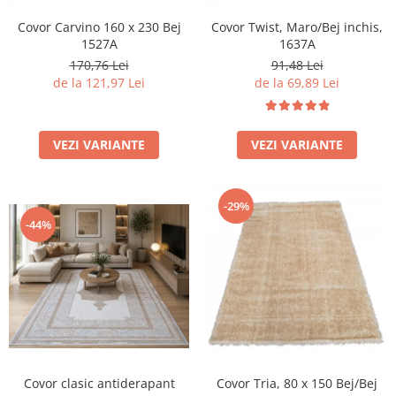
Covor Carvino 160 x 230 Bej
Covor Twist, Maro/Bej inchis,
1527A
1637A
170,76 Lei
91,48 Lei
de la 121,97 Lei
de la 69,89 Lei
VEZI VARIANTE
VEZI VARIANTE
-29%
-44%
Covor clasic antiderapant
Covor Tria, 80 x 150 Bej/Bej