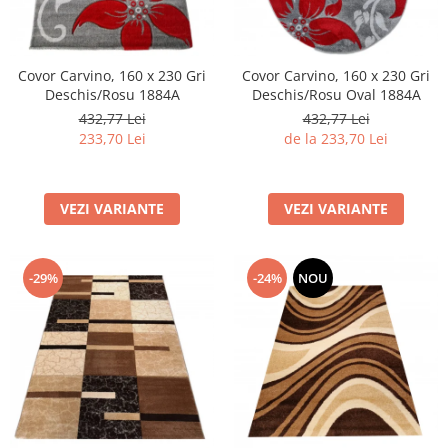
Covor Carvino, 160 x 230 Gri
Covor Carvino, 160 x 230 Gri
Deschis/Rosu 1884A
Deschis/Rosu Oval 1884A
432,77 Lei
432,77 Lei
233,70 Lei
de la 233,70 Lei
VEZI VARIANTE
VEZI VARIANTE
-29%
-24%
NOU