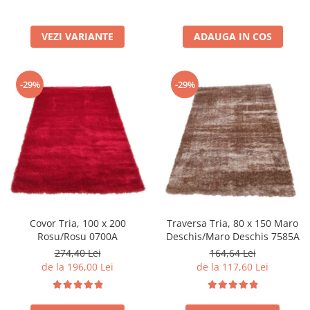
VEZI VARIANTE
ADAUGA IN COS
-29%
-29%
Covor Tria, 100 x 200
Traversa Tria, 80 x 150 Maro
Rosu/Rosu 0700A
Deschis/Maro Deschis 7585A
274,40 Lei
164,64 Lei
de la 196,00 Lei
de la 117,60 Lei