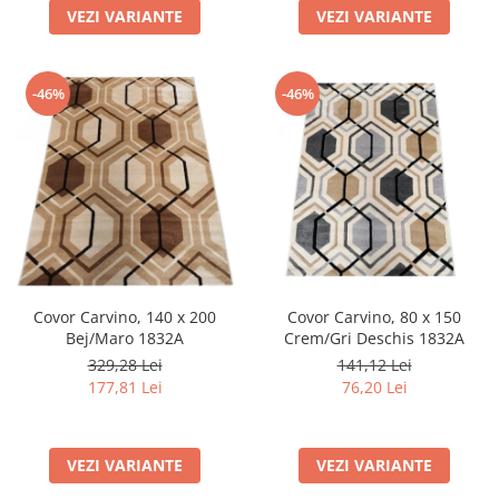
VEZI VARIANTE
VEZI VARIANTE
-46%
-46%
Covor Carvino, 140 x 200
Covor Carvino, 80 x 150
Bej/Maro 1832A
Crem/Gri Deschis 1832A
329,28 Lei
141,12 Lei
177,81 Lei
76,20 Lei
VEZI VARIANTE
VEZI VARIANTE