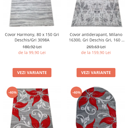
Covor Harmony, 80 x 150 Gri
Covor antiderapant, Milano
Deschis/Gri 3098A
16300, Gri Deschis Gri, 160 x
230 cm, Grosime 4 mm
180,92 Lei
269,63 Lei
de la 99,90 Lei
de la 159,90 Lei
VEZI VARIANTE
VEZI VARIANTE
-46%
-46%