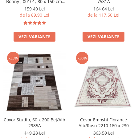
Bonny , 00101, 80 x 150 cm,
7581A
Crem Ivory, Grosime 5mm
159,40 Lei
164,64 Lei
de la 89,90 Lei
de la 117,60 Lei
VEZI VARIANTE
VEZI VARIANTE
-33%
-36%
Covor Studio, 60 x 200 Bej/Alb
Covor Emoshi Florance
2985A
Alb/Rosu 2210 160 x 230
119,28 Lei
363,50 Lei