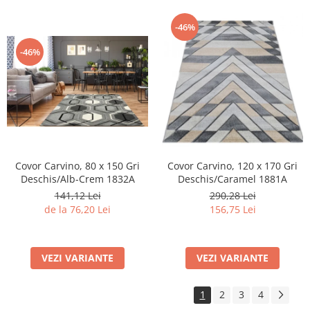
-46%
-46%
Covor Carvino, 80 x 150 Gri
Covor Carvino, 120 x 170 Gri
Deschis/Alb-Crem 1832A
Deschis/Caramel 1881A
141,12 Lei
290,28 Lei
de la 76,20 Lei
156,75 Lei
VEZI VARIANTE
VEZI VARIANTE
1
2
3
4