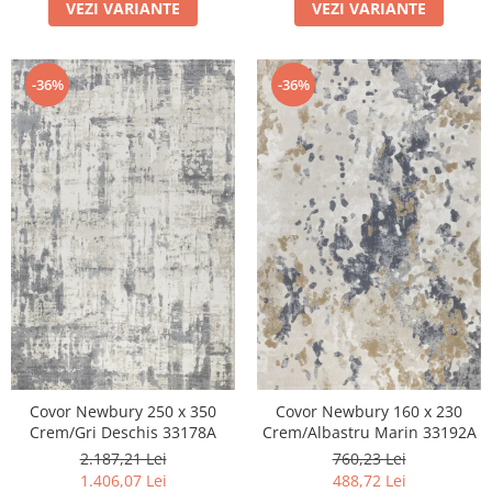
VEZI VARIANTE
VEZI VARIANTE
-36%
-36%
Covor Newbury 250 x 350
Covor Newbury 160 x 230
Crem/Gri Deschis 33178A
Crem/Albastru Marin 33192A
2.187,21 Lei
760,23 Lei
1.406,07 Lei
488,72 Lei