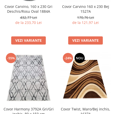
Covor Carvino, 160 x 230 Gri
Covor Carvino 160 x 230 Bej
Deschis/Rosu Oval 1884A
1527A
432,77 Lei
170,76 Lei
de la 233,70 Lei
de la 121,97 Lei
VEZI VARIANTE
VEZI VARIANTE
-55%
-24%
NOU
Covor Harmony 3792A Gri/Gri
Covor Twist, Maro/Bej inchis,
inchis, 80 x 150 cm
1637A