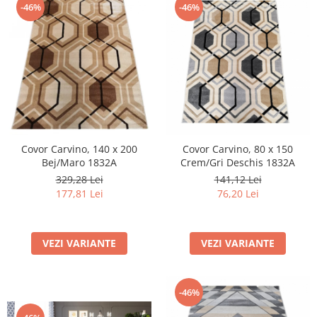
-46%
-46%
Covor Carvino, 140 x 200
Covor Carvino, 80 x 150
Bej/Maro 1832A
Crem/Gri Deschis 1832A
329,28 Lei
141,12 Lei
177,81 Lei
76,20 Lei
VEZI VARIANTE
VEZI VARIANTE
-46%