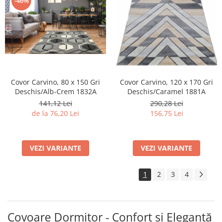
-46%
Covor Carvino, 80 x 150 Gri
Covor Carvino, 120 x 170 Gri
Deschis/Alb-Crem 1832A
Deschis/Caramel 1881A
141,12 Lei
290,28 Lei
de la 76,20 Lei
156,75 Lei
VEZI VARIANTE
VEZI VARIANTE
1
2
3
4
Covoare Dormitor - Confort și Eleganță