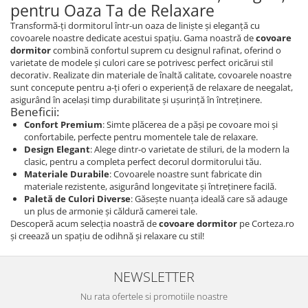
pentru Oaza Ta de Relaxare
Transformă-ți dormitorul într-un oaza de liniște și eleganță cu
covoarele noastre dedicate acestui spațiu. Gama noastră de
covoare
dormitor
combină confortul suprem cu designul rafinat, oferind o
varietate de modele și culori care se potrivesc perfect oricărui stil
decorativ. Realizate din materiale de înaltă calitate, covoarele noastre
sunt concepute pentru a-ți oferi o experiență de relaxare de neegalat,
asigurând în același timp durabilitate și ușurință în întreținere.
Beneficii:
Confort Premium
: Simte plăcerea de a păși pe covoare moi și
confortabile, perfecte pentru momentele tale de relaxare.
Design Elegant
: Alege dintr-o varietate de stiluri, de la modern la
clasic, pentru a completa perfect decorul dormitorului tău.
Materiale Durabile
: Covoarele noastre sunt fabricate din
materiale rezistente, asigurând longevitate și întreținere facilă.
Paletă de Culori Diverse
: Găsește nuanța ideală care să adauge
un plus de armonie și căldură camerei tale.
Descoperă acum selecția noastră de
covoare dormitor
pe Corteza.ro
și creează un spațiu de odihnă și relaxare cu stil!
NEWSLETTER
Nu rata ofertele si promotiile noastre