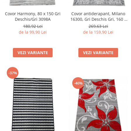
Covor Harmony, 80 x 150 Gri
Covor antiderapant, Milano
Deschis/Gri 3098A
16300, Gri Deschis Gri, 160 x
230 cm, Grosime 4 mm
180,92 Lei
269,63 Lei
de la 99,90 Lei
de la 159,90 Lei
VEZI VARIANTE
VEZI VARIANTE
-37%
-46%