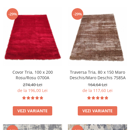
-29%
-29%
Covor Tria, 100 x 200
Traversa Tria, 80 x 150 Maro
Rosu/Rosu 0700A
Deschis/Maro Deschis 7585A
274,40 Lei
164,64 Lei
de la 196,00 Lei
de la 117,60 Lei
VEZI VARIANTE
VEZI VARIANTE