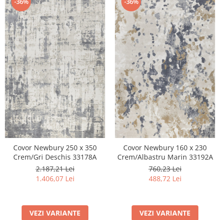
-36%
-36%
Covor Newbury 250 x 350
Covor Newbury 160 x 230
Crem/Gri Deschis 33178A
Crem/Albastru Marin 33192A
2.187,21 Lei
760,23 Lei
1.406,07 Lei
488,72 Lei
VEZI VARIANTE
VEZI VARIANTE