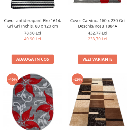
Covor Carvino, 160 x 230 Gri
Covor antiderapant Eko 1614,
Deschis/Rosu 1884A
Gri Gri Inchis, 80 x 120 cm
432,77 Lei
78,90 Lei
233,70 Lei
49,90 Lei
VEZI VARIANTE
ADAUGA IN COS
-46%
-29%