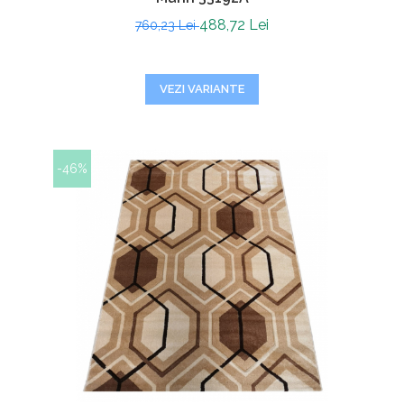
488,72 Lei
760,23 Lei
VEZI VARIANTE
-46%