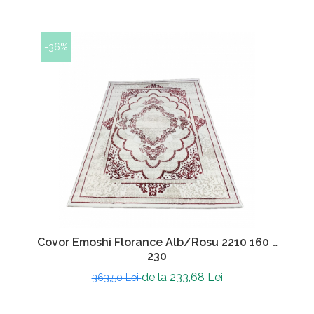
-36%
Covor Emoshi Florance Alb/Rosu 2210 160 x
230
de la 233,68 Lei
363,50 Lei