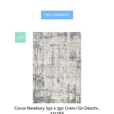
VEZI VARIANTE
-36%
Covor Newbury 250 x 350 Crem/Gri Deschis
33178A