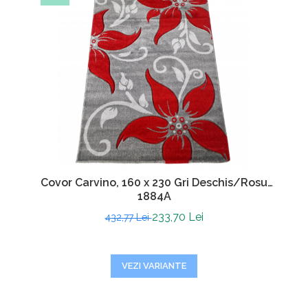
Covor Carvino, 160 x 230 Gri Deschis/Rosu
1884A
233,70 Lei
432,77 Lei
VEZI VARIANTE