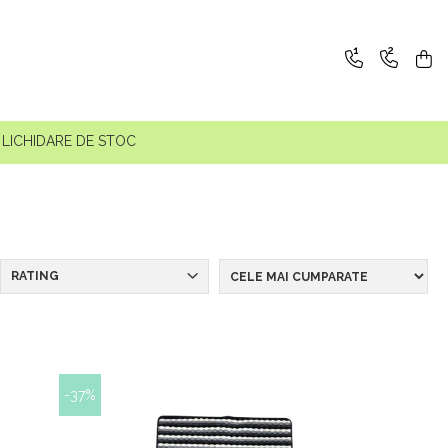
1
2
LICHIDARE DE STOC
RATING
-37%