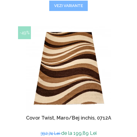
VEZI VARIANTE
-49%
Covor Twist, Maro/Bej inchis, 0712A
de la 199,89 Lei
392,74 Lei