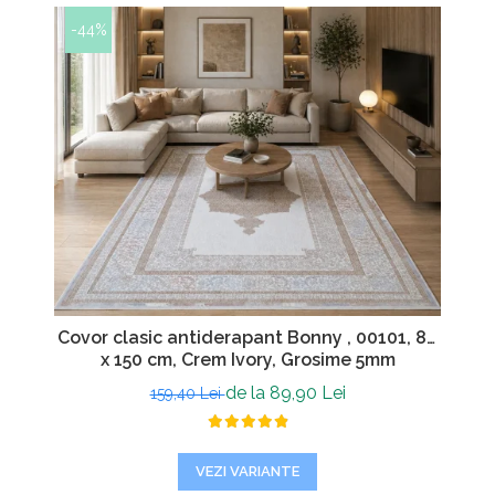
-44%
Covor clasic antiderapant Bonny , 00101, 80
x 150 cm, Crem Ivory, Grosime 5mm
de la 89,90 Lei
159,40 Lei
VEZI VARIANTE