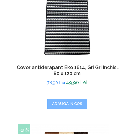
Covor antiderapant Eko 1614, Gri Gri Inchis,
80 x 120 cm
49,90 Lei
78,90 Lei
ADAUGA IN COS
-29%