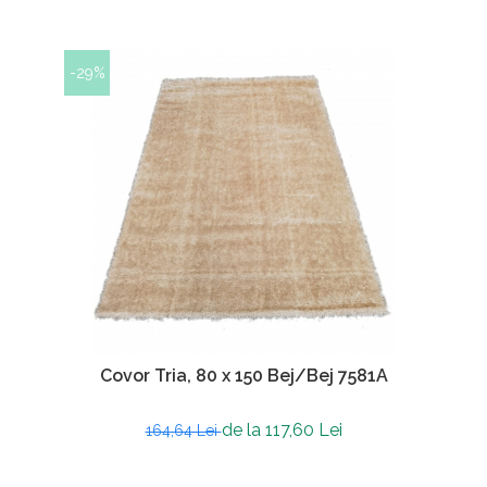
-29%
Covor Tria, 80 x 150 Bej/Bej 7581A
de la 117,60 Lei
164,64 Lei