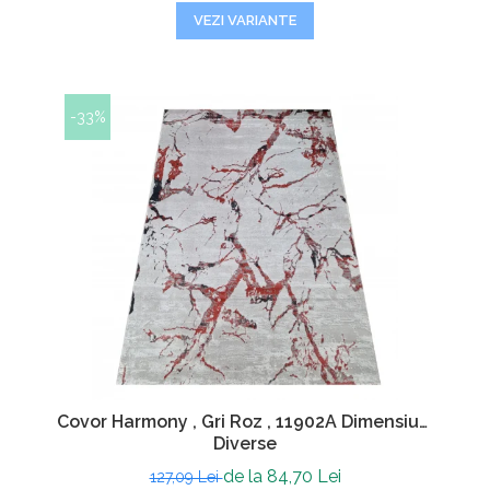
VEZI VARIANTE
-33%
Covor Harmony , Gri Roz , 11902A Dimensiuni
Diverse
de la 84,70 Lei
127,09 Lei