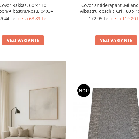
Covor Rakkas, 60 x 110
Covor antiderapant ,Milano
ben/Albastru/Rosu, 0403A
Albastru deschis Gri , 80 x 
Grosime 4mm
89,44 Lei
de la 63,89 Lei
172,95 Lei
de la 119,80 
VEZI VARIANTE
VEZI VARIANTE
NOU