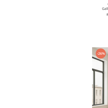
Gal
-26%