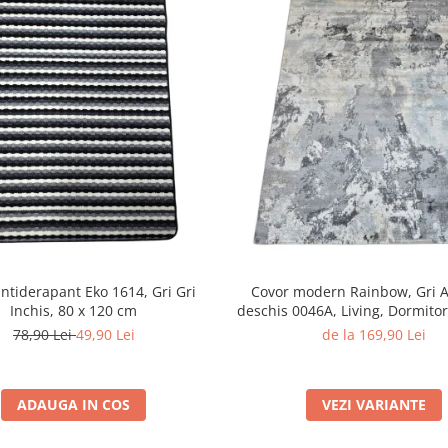
ntiderapant Eko 1614, Gri Gri
Covor modern Rainbow, Gri A
Inchis, 80 x 120 cm
deschis 0046A, Living, Dormitor
x 230 cm
78,90 Lei
49,90 Lei
de la 169,90 Lei
ADAUGA IN COS
VEZI VARIANTE