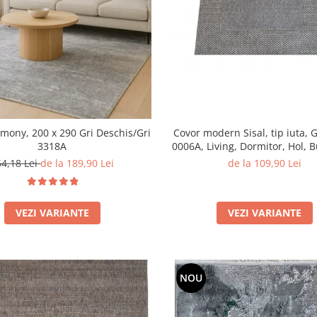
Covor modern Sisal, tip iuta, G
mony, 200 x 290 Gri Deschis/Gri
0006A, Living, Dormitor, Hol, B
3318A
200 x 290 cm
de la 109,90 Lei
54,18 Lei
de la 189,90 Lei
VEZI VARIANTE
VEZI VARIANTE
NOU