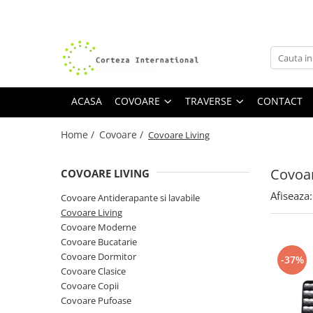
Covoare
Traverse
Covoare Moderne
Traverse antiderapante
Covoare Antiderapante si lavabile
Traverse covoare
ACASA
COVOARE
TRAVERSE
CONTACT
Covoare Living
Home /
Covoare /
Covoare Living
Covoare Bucatarie
Covoare Dormitor
Covoar
COVOARE LIVING
Covoare Clasice
Afiseaza:
Covoare Antiderapante si lavabile
Covoare Copii
Covoare Living
Covoare Pufoase
Covoare Moderne
Covoare Bucatarie
Covoare Dormitor
-37%
Covoare Clasice
Covoare Copii
Covoare Pufoase