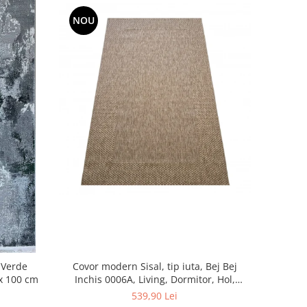
NOU
Covor modern Sisal, tip iuta, Bej Bej
 Verde
Inchis 0006A, Living, Dormitor, Hol,
 x 100 cm
Bucatarie, 200 x 290 cm
539,90 Lei