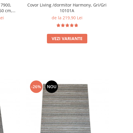
Covor Living /dormitor Harmony, Gri/Gri
 7900,
10101A
150 cm,
de la 219,90 Lei
Lei
VEZI VARIANTE
-26%
NOU