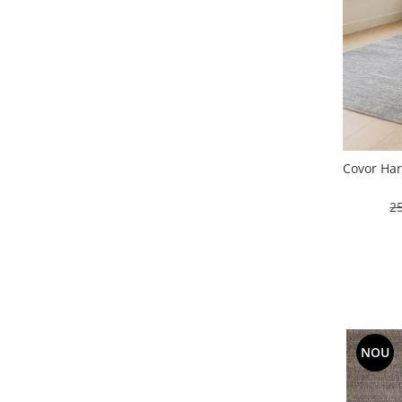
Covor Har
2
NOU