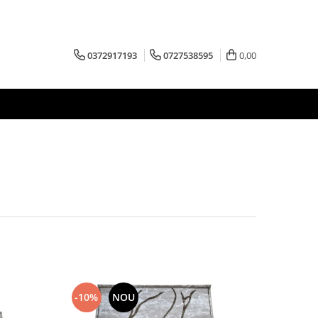
0372917193
0727538595
0,00
-10%
NOU