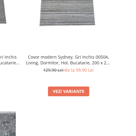
ri Inchis
Covor modern Sydney, Gri Inchis 0050A,
ucatarie,
Living, Dormitor, Hol, Bucatarie, 200 x 290
cm
129,90 Lei
de la 99,90 Lei
VEZI VARIANTE