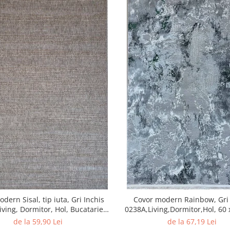
dern Sisal, tip iuta, Gri Inchis
Covor modern Rainbow, Gri
iving, Dormitor, Hol, Bucatarie,
0238A,Living,Dormitor,Hol, 60
160 x 230 cm
de la 59,90 Lei
de la 67,19 Lei