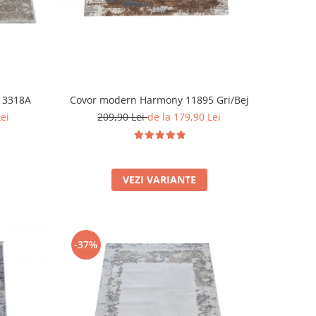
j 3318A
Covor modern Harmony 11895 Gri/Bej
Lei
209,90 Lei
de la 179,90 Lei
VEZI VARIANTE
-37%