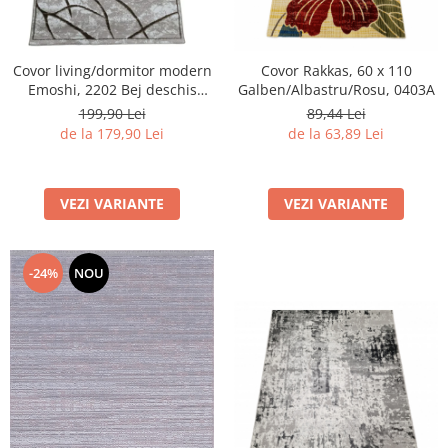
Covor living/dormitor modern
Covor Rakkas, 60 x 110
Emoshi, 2202 Bej deschis
Galben/Albastru/Rosu, 0403A
Maro
199,90 Lei
89,44 Lei
de la 179,90 Lei
de la 63,89 Lei
VEZI VARIANTE
VEZI VARIANTE
-24%
NOU