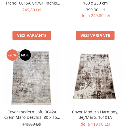
Trend, 0015A Gri/Gri inchis,
160 x 230 cm
120 x 170 cm
249,80 Lei
399,90 Lei
de la 249,80 Lei
VEZI VARIANTE
VEZI VARIANTE
-20%
NOU
Covor modern Loft, 0042A
Covor Modern Harmony,
Crem Maro Deschis, 80 x 150
Bej/Maro, 10101A
cm
149,90 Lei
de la 119,90 Lei