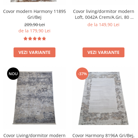
Covor modern Harmony 11895
Covor living/dormitor modern
Gri/Bej
Loft, 0042A Crem/A.Gri, 80 x
150 cm
209,90 Lei
de la 149,90 Lei
de la 179,90 Lei
VEZI VARIANTE
VEZI VARIANTE
NOU
-37%
Covor Living/dormitor modern
Covor Harmony 8196A Gri/Bej,