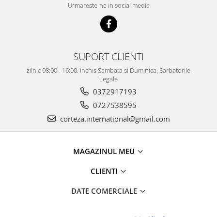
Urmareste-ne in social media
SUPORT CLIENTI
zilnic 08:00 - 16:00, inchis Sambata si Duminica, Sarbatorile
Legale
0372917193
0727538595
corteza.international@gmail.com
MAGAZINUL MEU
CLIENTI
DATE COMERCIALE