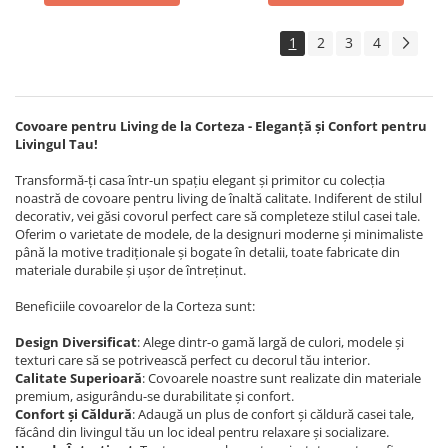
1
2
3
4
Covoare pentru Living de la Corteza - Eleganță și Confort pentru
Livingul Tau!
Transformă-ți casa într-un spațiu elegant și primitor cu colecția
noastră de covoare pentru living de înaltă calitate. Indiferent de stilul
decorativ, vei găsi covorul perfect care să completeze stilul casei tale.
Oferim o varietate de modele, de la designuri moderne și minimaliste
până la motive tradiționale și bogate în detalii, toate fabricate din
materiale durabile și ușor de întreținut.
Beneficiile covoarelor de la Corteza sunt:
Design Diversificat
: Alege dintr-o gamă largă de culori, modele și
texturi care să se potrivească perfect cu decorul tău interior.
Calitate Superioară
: Covoarele noastre sunt realizate din materiale
premium, asigurându-se durabilitate și confort.
Confort și Căldură
: Adaugă un plus de confort și căldură casei tale,
făcând din livingul tău un loc ideal pentru relaxare și socializare.