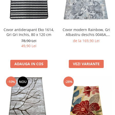
Covor antiderapant Eko 1614,
Covor modern Rainbow, Gri
Gri Gri Inchis, 80 x 120 cm
Albastru deschis 0046A,
Living, Dormitor, Hol, 160 x
78,90 Lei
de la 169,90 Lei
230 cm
49,90 Lei
ADAUGA IN COS
VEZI VARIANTE
-10%
NOU
-28%