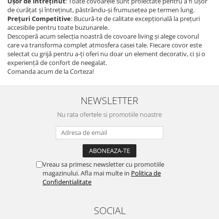
Ușor de Întreținut
: Toate covoarele sunt proiectate pentru a fi ușor
de curățat și întreținut, păstrându-și frumusețea pe termen lung.
Prețuri Competitive
: Bucură-te de calitate excepțională la prețuri
accesibile pentru toate buzunarele.
Descoperă acum selecția noastră de covoare living și alege covorul
care va transforma complet atmosfera casei tale. Fiecare covor este
selectat cu grijă pentru a-ți oferi nu doar un element decorativ, ci și o
experiență de confort de neegalat.
Comanda acum de la Corteza!
NEWSLETTER
Nu rata ofertele si promotiile noastre
Vreau sa primesc newsletter cu promotiile
magazinului. Afla mai multe in
Politica de
Confidentialitate
SOCIAL