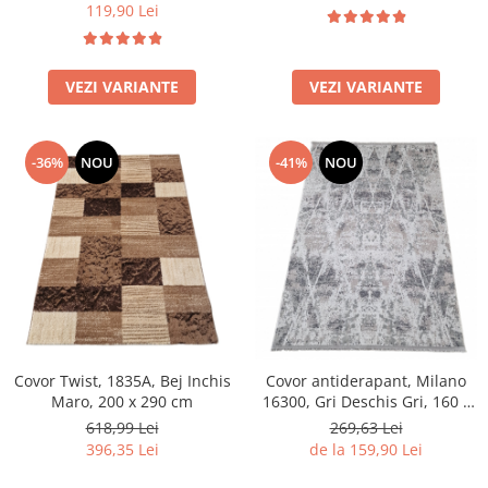
119,90 Lei
VEZI VARIANTE
VEZI VARIANTE
-36%
NOU
-41%
NOU
Covor Twist, 1835A, Bej Inchis
Covor antiderapant, Milano
Maro, 200 x 290 cm
16300, Gri Deschis Gri, 160 x
230 cm, Grosime 4 mm
618,99 Lei
269,63 Lei
396,35 Lei
de la 159,90 Lei