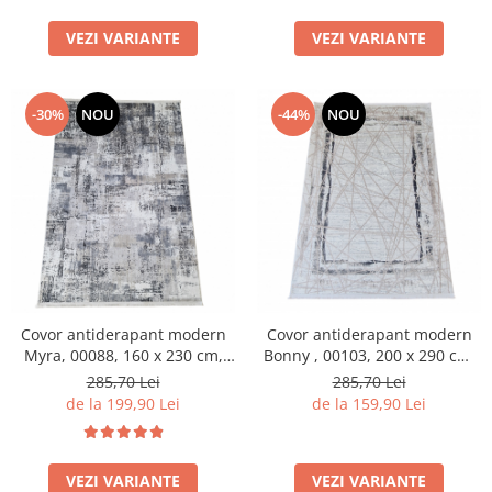
VEZI VARIANTE
VEZI VARIANTE
-30%
NOU
-44%
NOU
Covor antiderapant modern
Covor antiderapant modern
Myra, 00088, 160 x 230 cm,
Bonny , 00103, 200 x 290 cm,
Gri Inchis Bej, Grosime 5mm
Crem Gri, Grosime 5mm
285,70 Lei
285,70 Lei
de la 199,90 Lei
de la 159,90 Lei
VEZI VARIANTE
VEZI VARIANTE