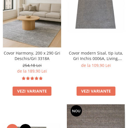
Covor Harmony, 200 x 290 Gri
Covor modern Sisal, tip iuta,
Deschis/Gri 3318A
Gri Inchis 0006A, Living,
Dormitor, Hol, Bucatarie, 200
254,18 Lei
de la 109,90 Lei
x 290 cm
de la 189,90 Lei
VEZI VARIANTE
VEZI VARIANTE
NOU