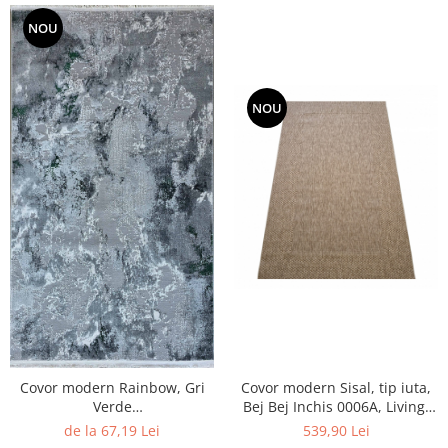
NOU
NOU
Covor modern Rainbow, Gri
Covor modern Sisal, tip iuta,
Verde
Bej Bej Inchis 0006A, Living,
0238A,Living,Dormitor,Hol, 60
Dormitor, Hol, Bucatarie, 200
de la 67,19 Lei
539,90 Lei
x 100 cm
x 290 cm