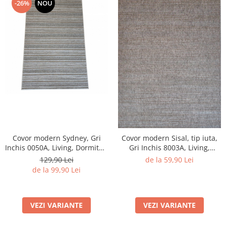
-26%
NOU
Covor modern Sydney, Gri
Covor modern Sisal, tip iuta,
Inchis 0050A, Living, Dormitor,
Gri Inchis 8003A, Living,
Hol, Bucatarie, 200 x 290 cm
Dormitor, Hol, Bucatarie, 160
129,90 Lei
de la 59,90 Lei
x 230 cm
de la 99,90 Lei
VEZI VARIANTE
VEZI VARIANTE