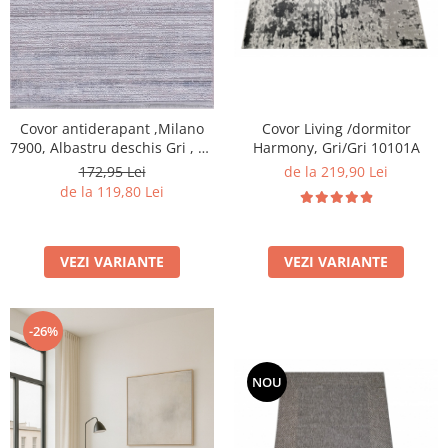
Covor Living /dormitor
Covor antiderapant ,Milano
Harmony, Gri/Gri 10101A
7900, Albastru deschis Gri , 80
x 150 cm, Grosime 4mm
de la 219,90 Lei
172,95 Lei
de la 119,80 Lei
VEZI VARIANTE
VEZI VARIANTE
-26%
NOU