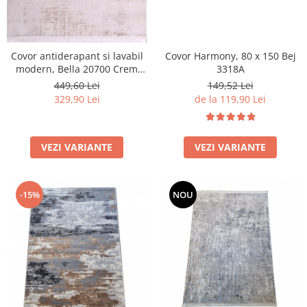
Covor antiderapant si lavabil
Covor Harmony, 80 x 150 Bej
modern, Bella 20700 Crem
3318A
Bej, Grosime 3 mm
449,60 Lei
149,52 Lei
329,90 Lei
de la 119,90 Lei
VEZI VARIANTE
VEZI VARIANTE
-15%
NOU