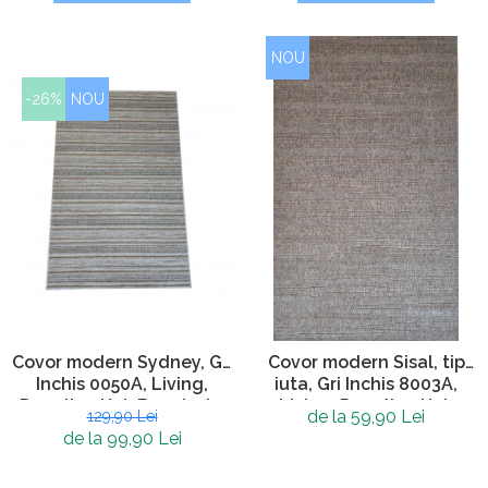
NOU
-26%
NOU
Covor modern Sydney, Gri
Covor modern Sisal, tip
Inchis 0050A, Living,
iuta, Gri Inchis 8003A,
Dormitor, Hol, Bucatarie,
Living, Dormitor, Hol,
de la 59,90 Lei
129,90 Lei
200 x 290 cm
Bucatarie, 160 x 230 cm
de la 99,90 Lei