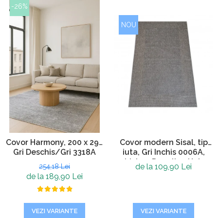
-26%
NOU
Covor Harmony, 200 x 290
Covor modern Sisal, tip
Gri Deschis/Gri 3318A
iuta, Gri Inchis 0006A,
Living, Dormitor, Hol,
de la 109,90 Lei
254,18 Lei
Bucatarie, 200 x 290 cm
de la 189,90 Lei
VEZI VARIANTE
VEZI VARIANTE