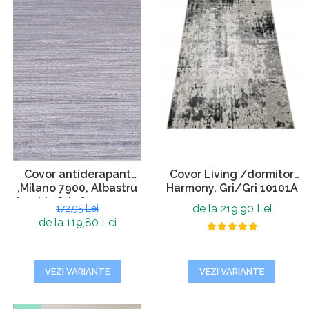
Covor antiderapant
Covor Living /dormitor
,Milano 7900, Albastru
Harmony, Gri/Gri 10101A
deschis Gri , 80 x 150 cm,
de la 219,90 Lei
172,95 Lei
Grosime 4mm
de la 119,80 Lei
VEZI VARIANTE
VEZI VARIANTE