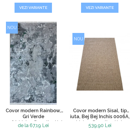
VEZI VARIANTE
VEZI VARIANTE
NOU
NOU
Covor modern Rainbow,
Covor modern Sisal, tip
Gri Verde
iuta, Bej Bej Inchis 0006A,
0238A,Living,Dormitor,Hol,
Living, Dormitor, Hol,
de la 67,19 Lei
539,90 Lei
60 x 100 cm
Bucatarie, 200 x 290 cm