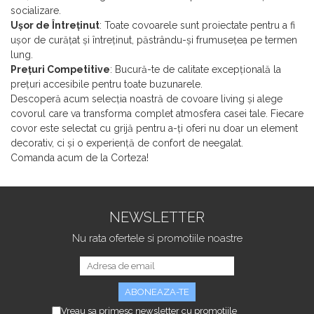
socializare.
Ușor de Întreținut
: Toate covoarele sunt proiectate pentru a fi
ușor de curățat și întreținut, păstrându-și frumusețea pe termen
lung.
Prețuri Competitive
: Bucură-te de calitate excepțională la
prețuri accesibile pentru toate buzunarele.
Descoperă acum selecția noastră de covoare living și alege
covorul care va transforma complet atmosfera casei tale. Fiecare
covor este selectat cu grijă pentru a-ți oferi nu doar un element
decorativ, ci și o experiență de confort de neegalat.
Comanda acum de la Corteza!
NEWSLETTER
Nu rata ofertele si promotiile noastre
Vreau sa primesc newsletter cu promotiile