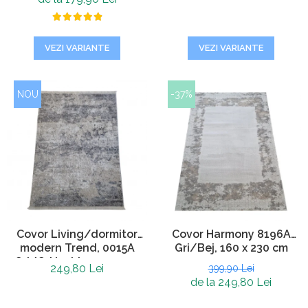
VEZI VARIANTE
VEZI VARIANTE
NOU
-37%
Covor Living/dormitor
Covor Harmony 8196A
modern Trend, 0015A
Gri/Bej, 160 x 230 cm
Gri/Gri inchis, 120 x 170
249,80 Lei
399,90 Lei
cm
de la 249,80 Lei