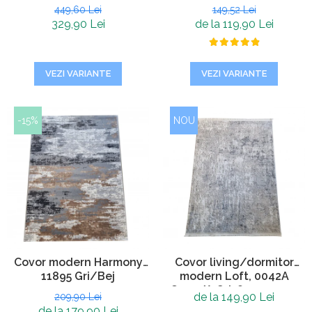
20700 Crem Bej, Grosime
449,60 Lei
149,52 Lei
3 mm
329,90 Lei
de la 119,90 Lei
VEZI VARIANTE
VEZI VARIANTE
-15%
NOU
Covor modern Harmony
Covor living/dormitor
11895 Gri/Bej
modern Loft, 0042A
Crem/A.Gri, 80 x 150 cm
de la 149,90 Lei
209,90 Lei
de la 179,90 Lei