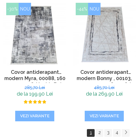
-30%
NOU
-44%
NOU
Covor antiderapant
Covor antiderapant
modern Myra, 00088, 160
modern Bonny , 00103,
x 230 cm, Gri Inchis Bej,
200 x 290 cm, Crem Gri,
285,70 Lei
485,70 Lei
Grosime 5mm
Grosime 5mm
de la 199,90 Lei
de la 269,90 Lei
VEZI VARIANTE
VEZI VARIANTE
1
2
3
4