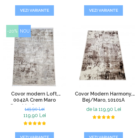
VEZI VARIANTE
VEZI VARIANTE
-20%
NOU
Covor modern Loft,
Covor Modern Harmony,
0042A Crem Maro
Bej/Maro, 10101A
Deschis, 80 x 150 cm
de la 119,90 Lei
149,90 Lei
119,90 Lei
VEZI VARIANTE
VEZI VARIANTE