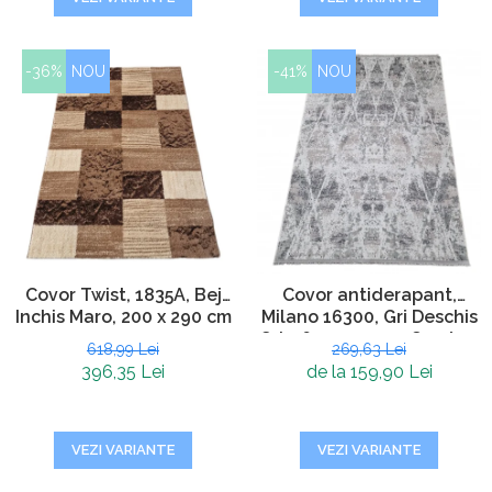
-36%
NOU
-41%
NOU
Covor Twist, 1835A, Bej
Covor antiderapant,
Inchis Maro, 200 x 290 cm
Milano 16300, Gri Deschis
Gri, 160 x 230 cm, Grosime
618,99 Lei
269,63 Lei
4 mm
396,35 Lei
de la 159,90 Lei
VEZI VARIANTE
VEZI VARIANTE