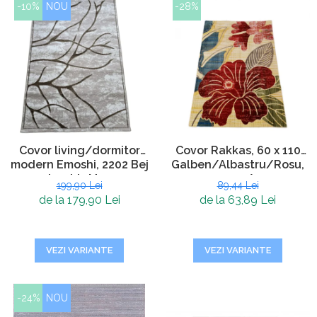
-10%
NOU
-28%
Covor living/dormitor
Covor Rakkas, 60 x 110
modern Emoshi, 2202 Bej
Galben/Albastru/Rosu,
deschis Maro
0403A
199,90 Lei
89,44 Lei
de la 179,90 Lei
de la 63,89 Lei
VEZI VARIANTE
VEZI VARIANTE
-24%
NOU