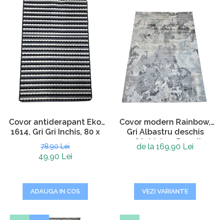
Covor antiderapant Eko
Covor modern Rainbow,
1614, Gri Gri Inchis, 80 x
Gri Albastru deschis
120 cm
0046A, Living, Dormitor,
de la 169,90 Lei
78,90 Lei
Hol, 160 x 230 cm
49,90 Lei
ADAUGA IN COS
VEZI VARIANTE