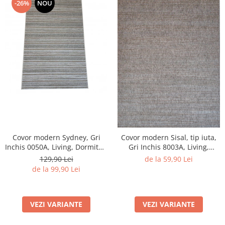
-26%
NOU
Covor modern Sydney, Gri
Covor modern Sisal, tip iuta,
Inchis 0050A, Living, Dormitor,
Gri Inchis 8003A, Living,
Hol, Bucatarie, 200 x 290 cm
Dormitor, Hol, Bucatarie, 160
129,90 Lei
de la 59,90 Lei
x 230 cm
de la 99,90 Lei
VEZI VARIANTE
VEZI VARIANTE