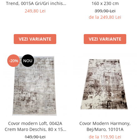
Trend, 0015A Gri/Gri inchis,
160 x 230 cm
120 x 170 cm
249,80 Lei
399,90 Lei
de la 249,80 Lei
VEZI VARIANTE
VEZI VARIANTE
-20%
NOU
Covor modern Loft, 0042A
Covor Modern Harmony,
Crem Maro Deschis, 80 x 150
Bej/Maro, 10101A
cm
149,90 Lei
de la 119,90 Lei