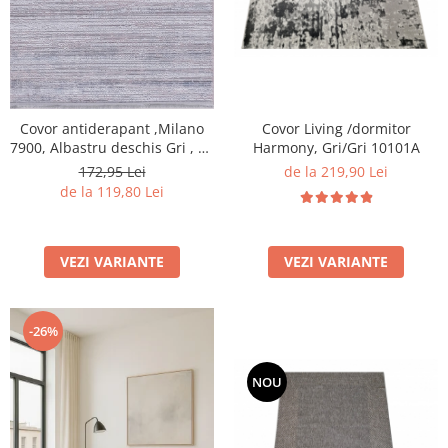
Covor Living /dormitor
Covor antiderapant ,Milano
Harmony, Gri/Gri 10101A
7900, Albastru deschis Gri , 80
x 150 cm, Grosime 4mm
de la 219,90 Lei
172,95 Lei
de la 119,80 Lei
VEZI VARIANTE
VEZI VARIANTE
-26%
NOU