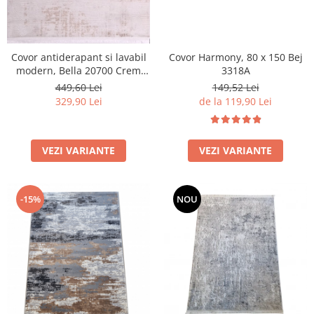
Covor antiderapant si lavabil
Covor Harmony, 80 x 150 Bej
modern, Bella 20700 Crem
3318A
Bej, Grosime 3 mm
449,60 Lei
149,52 Lei
329,90 Lei
de la 119,90 Lei
VEZI VARIANTE
VEZI VARIANTE
-15%
NOU