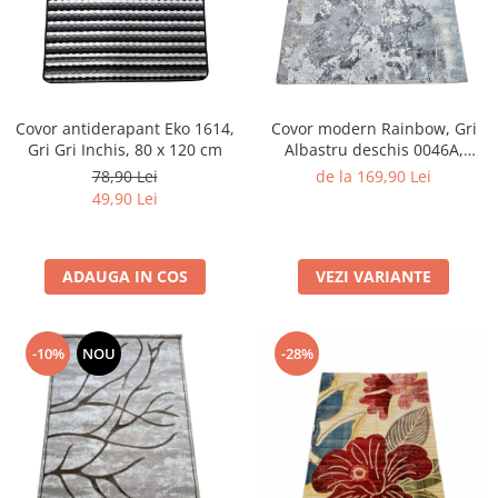
Covor antiderapant Eko 1614,
Covor modern Rainbow, Gri
Gri Gri Inchis, 80 x 120 cm
Albastru deschis 0046A,
Living, Dormitor, Hol, 160 x
78,90 Lei
de la 169,90 Lei
230 cm
49,90 Lei
ADAUGA IN COS
VEZI VARIANTE
-10%
NOU
-28%