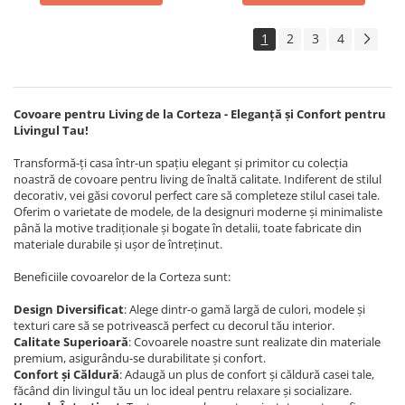
1
2
3
4
Covoare pentru Living de la Corteza - Eleganță și Confort pentru
Livingul Tau!
Transformă-ți casa într-un spațiu elegant și primitor cu colecția
noastră de covoare pentru living de înaltă calitate. Indiferent de stilul
decorativ, vei găsi covorul perfect care să completeze stilul casei tale.
Oferim o varietate de modele, de la designuri moderne și minimaliste
până la motive tradiționale și bogate în detalii, toate fabricate din
materiale durabile și ușor de întreținut.
Beneficiile covoarelor de la Corteza sunt:
Design Diversificat
: Alege dintr-o gamă largă de culori, modele și
texturi care să se potrivească perfect cu decorul tău interior.
Calitate Superioară
: Covoarele noastre sunt realizate din materiale
premium, asigurându-se durabilitate și confort.
Confort și Căldură
: Adaugă un plus de confort și căldură casei tale,
făcând din livingul tău un loc ideal pentru relaxare și socializare.