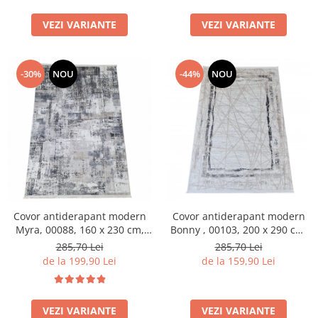
VEZI VARIANTE
VEZI VARIANTE
-30%
NOU
-44%
NOU
Covor antiderapant modern
Covor antiderapant modern
Myra, 00088, 160 x 230 cm,
Bonny , 00103, 200 x 290 cm,
Gri Inchis Bej, Grosime 5mm
Crem Gri, Grosime 5mm
285,70 Lei
285,70 Lei
de la 199,90 Lei
de la 159,90 Lei
VEZI VARIANTE
VEZI VARIANTE