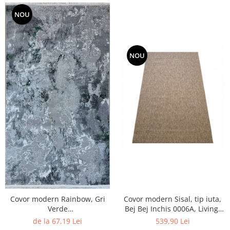
NOU
NOU
Covor modern Rainbow, Gri
Covor modern Sisal, tip iuta,
Verde
Bej Bej Inchis 0006A, Living,
0238A,Living,Dormitor,Hol, 60
Dormitor, Hol, Bucatarie, 200
de la 67,19 Lei
539,90 Lei
x 100 cm
x 290 cm