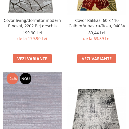
Covor living/dormitor modern
Covor Rakkas, 60 x 110
Emoshi, 2202 Bej deschis
Galben/Albastru/Rosu, 0403A
Maro
199,90 Lei
89,44 Lei
de la 179,90 Lei
de la 63,89 Lei
VEZI VARIANTE
VEZI VARIANTE
-24%
NOU