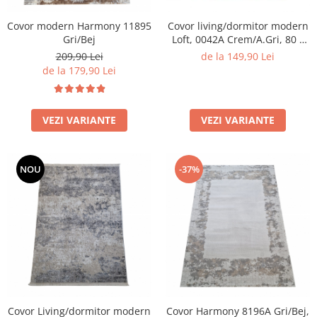
Covor modern Harmony 11895
Covor living/dormitor modern
Gri/Bej
Loft, 0042A Crem/A.Gri, 80 x
150 cm
209,90 Lei
de la 149,90 Lei
de la 179,90 Lei
VEZI VARIANTE
VEZI VARIANTE
NOU
-37%
Covor Living/dormitor modern
Covor Harmony 8196A Gri/Bej,