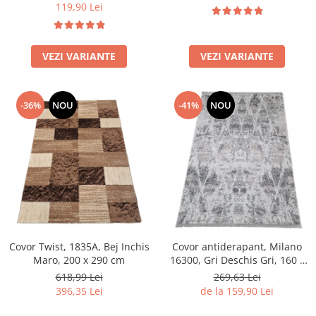
119,90 Lei
VEZI VARIANTE
VEZI VARIANTE
-36%
NOU
-41%
NOU
Covor Twist, 1835A, Bej Inchis
Covor antiderapant, Milano
Maro, 200 x 290 cm
16300, Gri Deschis Gri, 160 x
230 cm, Grosime 4 mm
618,99 Lei
269,63 Lei
396,35 Lei
de la 159,90 Lei