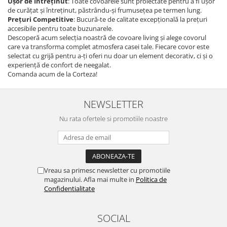
Ușor de Întreținut
: Toate covoarele sunt proiectate pentru a fi ușor
de curățat și întreținut, păstrându-și frumusețea pe termen lung.
Prețuri Competitive
: Bucură-te de calitate excepțională la prețuri
accesibile pentru toate buzunarele.
Descoperă acum selecția noastră de covoare living și alege covorul
care va transforma complet atmosfera casei tale. Fiecare covor este
selectat cu grijă pentru a-ți oferi nu doar un element decorativ, ci și o
experiență de confort de neegalat.
Comanda acum de la Corteza!
NEWSLETTER
Nu rata ofertele si promotiile noastre
Vreau sa primesc newsletter cu promotiile
magazinului. Afla mai multe in
Politica de
Confidentialitate
SOCIAL