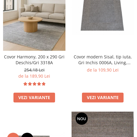
Covor Harmony, 200 x 290 Gri
Covor modern Sisal, tip iuta,
Deschis/Gri 3318A
Gri Inchis 0006A, Living,
Dormitor, Hol, Bucatarie, 200
254,18 Lei
de la 109,90 Lei
x 290 cm
de la 189,90 Lei
VEZI VARIANTE
VEZI VARIANTE
NOU