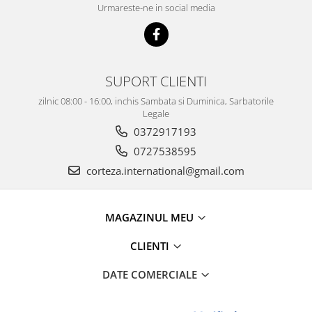
Urmareste-ne in social media
SUPORT CLIENTI
zilnic 08:00 - 16:00, inchis Sambata si Duminica, Sarbatorile
Legale
0372917193
0727538595
corteza.international@gmail.com
MAGAZINUL MEU
CLIENTI
DATE COMERCIALE