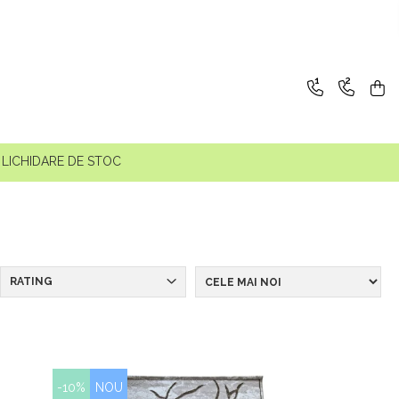
1
2
LICHIDARE DE STOC
RATING
-10%
NOU