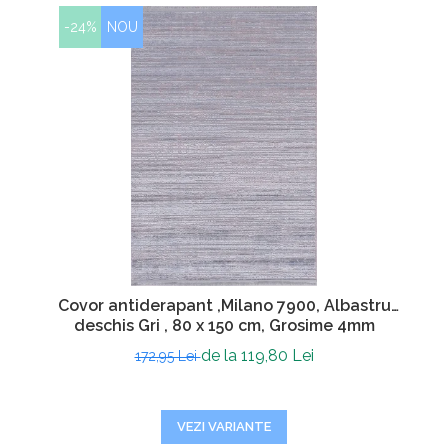
-24%
NOU
Covor antiderapant ,Milano 7900, Albastru
deschis Gri , 80 x 150 cm, Grosime 4mm
de la 119,80 Lei
172,95 Lei
VEZI VARIANTE