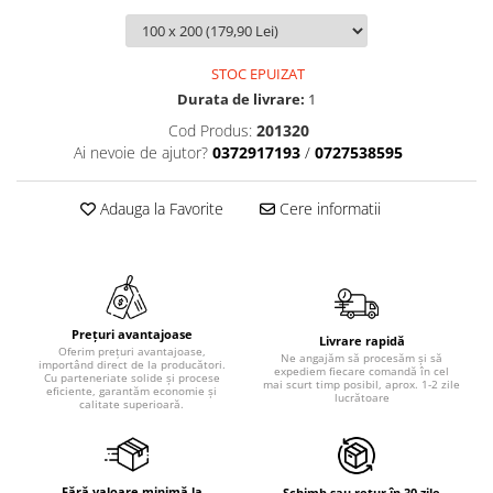
STOC EPUIZAT
Durata de livrare:
1
Cod Produs:
201320
Ai nevoie de ajutor?
0372917193
/
0727538595
Adauga la Favorite
Cere informatii
Prețuri avantajoase
Livrare rapidă
Oferim prețuri avantajoase,
Ne angajăm să procesăm și să
importând direct de la producători.
expediem fiecare comandă în cel
Cu parteneriate solide și procese
mai scurt timp posibil, aprox. 1-2 zile
eficiente, garantăm economie și
lucrătoare
calitate superioară.
Fără valoare minimă la
Schimb sau retur în 30 zile