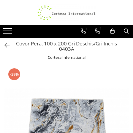
Covoare
Traverse
1
2
Covoare Moderne
Traverse antiderapante
Covoare Antiderapante si lavabile
Traverse covoare
Covor Pera, 100 x 200 Gri Deschis/Gri Inchis
0403A
Covoare Living
Corteza International
Covoare Bucatarie
Covoare Dormitor
-39%
Covoare Clasice
Covoare Copii
Covoare Pufoase