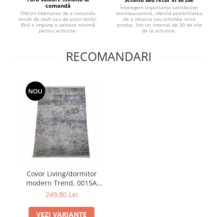
comandă
Înțelegem importanța satisfacției
dumneavoastră, oferind posibilitatea
Oferim libertatea de a comanda
de a returna sau schimba orice
oricât de mult sau de puțin doriți,
produs, într-un interval de 30 de zile
fără a impune o valoare minimă
de la achiziție.
pentru achiziție.
RECOMANDARI
NOU
Covor Living/dormitor
modern Trend, 0015A
Gri/Gri inchis, 120 x 170
249,80 Lei
cm
VEZI VARIANTE