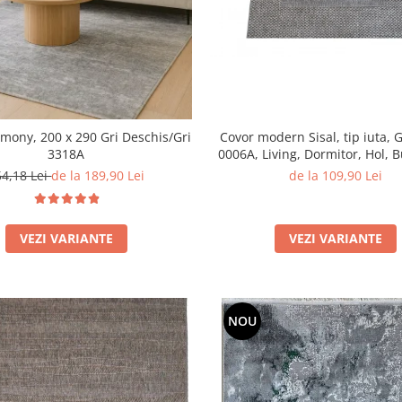
Covor modern Sisal, tip iuta, G
mony, 200 x 290 Gri Deschis/Gri
0006A, Living, Dormitor, Hol, B
3318A
200 x 290 cm
de la 109,90 Lei
54,18 Lei
de la 189,90 Lei
VEZI VARIANTE
VEZI VARIANTE
NOU