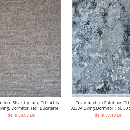
dern Sisal, tip iuta, Gri Inchis
Covor modern Rainbow, Gri
iving, Dormitor, Hol, Bucatarie,
0238A,Living,Dormitor,Hol, 60
160 x 230 cm
de la 59,90 Lei
de la 67,19 Lei