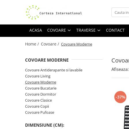
Covoare
Traverse
ACASA
COVOARE
TRAVERSE
CONTACT
Covoare Moderne
Traverse antiderapante
Covoare Antiderapante si lavabile
Traverse covoare
Home /
Covoare /
Covoare Moderne
Covoare Living
Covoare Bucatarie
Covoa
COVOARE MODERNE
Covoare Dormitor
Afiseaza:
Covoare Antiderapante si lavabile
Covoare Clasice
Covoare Living
Covoare Moderne
Covoare Copii
Covoare Bucatarie
Covoare Pufoase
Covoare Dormitor
-37%
Covoare Clasice
Covoare Copii
Covoare Pufoase
DIMENSIUNE (CM):