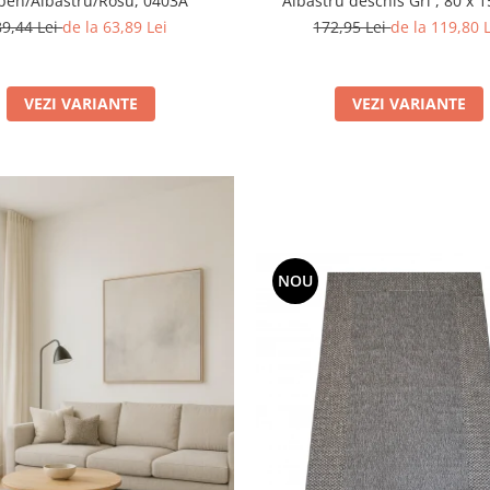
ben/Albastru/Rosu, 0403A
Albastru deschis Gri , 80 x 
Grosime 4mm
89,44 Lei
de la 63,89 Lei
172,95 Lei
de la 119,80 
VEZI VARIANTE
VEZI VARIANTE
NOU