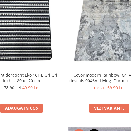
ntiderapant Eko 1614, Gri Gri
Covor modern Rainbow, Gri A
Inchis, 80 x 120 cm
deschis 0046A, Living, Dormitor
x 230 cm
78,90 Lei
49,90 Lei
de la 169,90 Lei
ADAUGA IN COS
VEZI VARIANTE