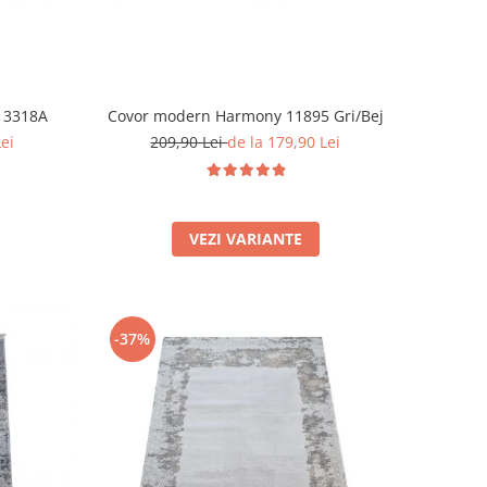
j 3318A
Covor modern Harmony 11895 Gri/Bej
Lei
209,90 Lei
de la 179,90 Lei
VEZI VARIANTE
-37%