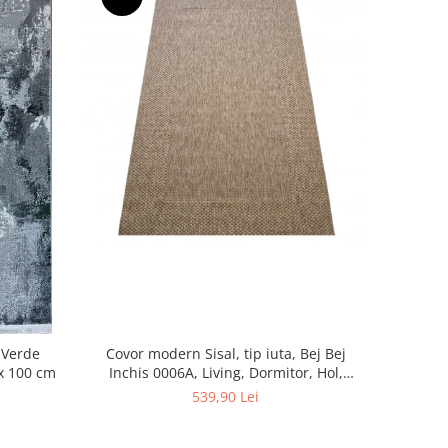
Covor modern Sisal, tip iuta, Bej Bej
 Verde
Inchis 0006A, Living, Dormitor, Hol,
 x 100 cm
Bucatarie, 200 x 290 cm
539,90 Lei