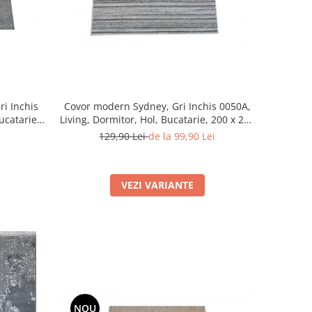
ri Inchis
Covor modern Sydney, Gri Inchis 0050A,
ucatarie,
Living, Dormitor, Hol, Bucatarie, 200 x 290
cm
129,90 Lei
de la 99,90 Lei
VEZI VARIANTE
NOU