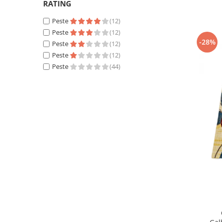
750 Lei - 1000 Lei
(2)
RATING
100 x 150
(1)
Peste 1000 Lei
(5)
80 x 120
(1)
Peste
(12)
133 x 190
(1)
Peste
(12)
-28%
Peste
(12)
Peste
(12)
Peste
(44)