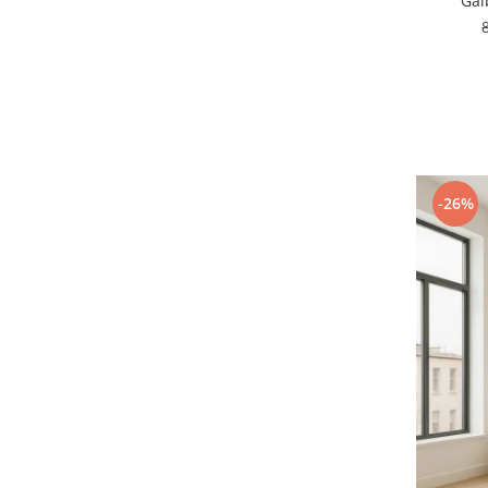
Gal
-26%