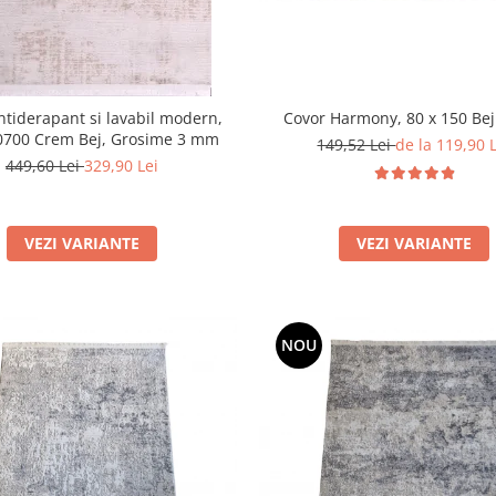
Covor Harmony, 80 x 150 Be
ntiderapant si lavabil modern,
20700 Crem Bej, Grosime 3 mm
149,52 Lei
de la 119,90 
449,60 Lei
329,90 Lei
VEZI VARIANTE
VEZI VARIANTE
NOU