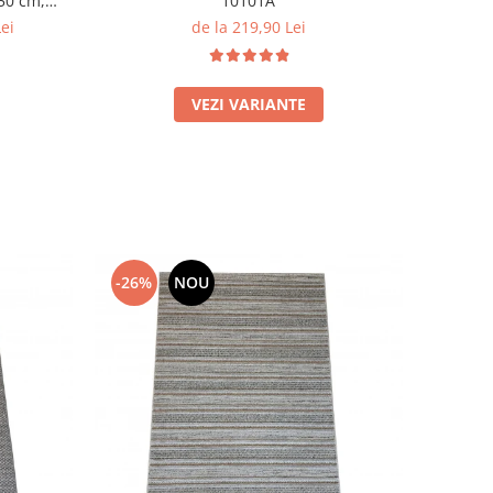
10101A
150 cm,
de la 219,90 Lei
Lei
VEZI VARIANTE
-26%
NOU