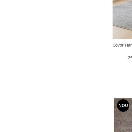
Covor Har
2
NOU