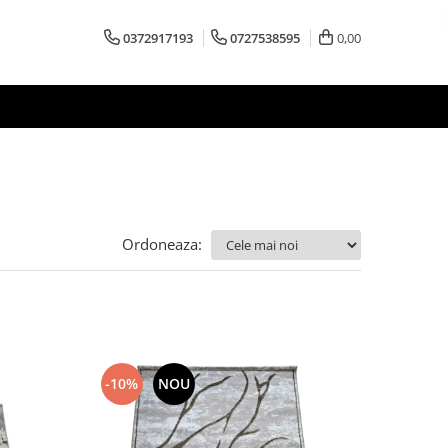
0372917193
0727538595
0,00
Ordoneaza:
-10%
NOU