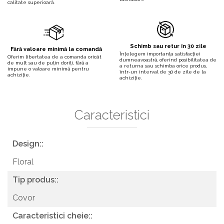
calitate superioară.
Schimb sau retur în 30 zile
Fără valoare minimă la comandă
Înțelegem importanța satisfacției
Oferim libertatea de a comanda oricât
dumneavoastră, oferind posibilitatea de
de mult sau de puțin doriți, fără a
a returna sau schimba orice produs,
impune o valoare minimă pentru
într-un interval de 30 de zile de la
achiziție.
achiziție.
Caracteristici
Design::
Floral
Tip produs::
Covor
Caracteristici cheie::