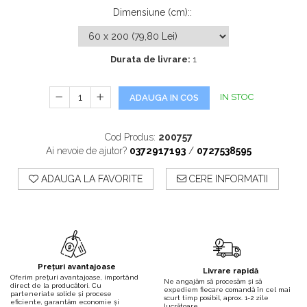
Dimensiune (cm):
:
Durata de livrare:
1
IN STOC
ADAUGA IN COS
Cod Produs:
200757
Ai nevoie de ajutor?
0372917193
/
0727538595
ADAUGA LA FAVORITE
CERE INFORMATII
Prețuri avantajoase
Livrare rapidă
Oferim prețuri avantajoase, importând
Ne angajăm să procesăm și să
direct de la producători. Cu
expediem fiecare comandă în cel mai
parteneriate solide și procese
scurt timp posibil, aprox. 1-2 zile
eficiente, garantăm economie și
lucrătoare