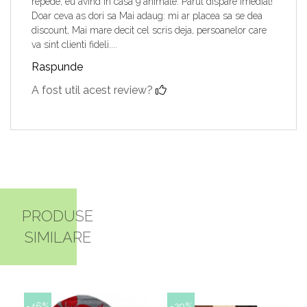
repede, eu avind in casa 9 animale. Parul dispare imediat!
Doar ceva as dori sa Mai adaug: mi ar placea sa se dea
discount, Mai mare decit cel scris deja, persoanelor care
va sint clienti fideli....
Raspunde
A fost util acest review?
PRODUSE
SIMILARE
-46%
-29%