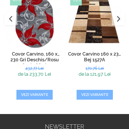
Covor Carvino, 160 x
Covor Carvino 160 x 230
230 Gri Deschis/Rosu
Bej 1527A
Oval 1884A
432,77 Lei
170,76 Lei
de la 233,70 Lei
de la 121,97 Lei
VEZI VARIANTE
VEZI VARIANTE
NEWSLETTER