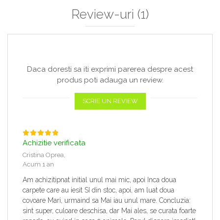
Review-uri
(1)
Daca doresti sa iti exprimi parerea despre acest
produs poti adauga un review.
SCRIE UN REVIEW
Achizitie verificata
Cristina Oprea,
Acum 1 an
Am achizitipnat initial unul mai mic, apoi Inca doua
carpete care au iesit SI din stoc, apoi, am luat doua
covoare Mari, urmaind sa Mai iau unul mare. Concluzia:
sint super, culoare deschisa, dar Mai ales, se curata foarte