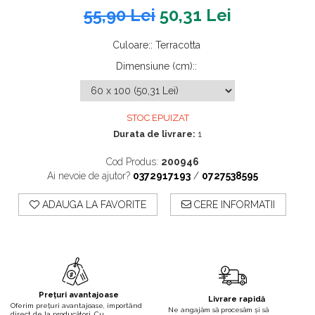
55,90 Lei
50,31 Lei
Culoare:
:
Terracotta
Dimensiune (cm):
:
STOC EPUIZAT
Durata de livrare:
1
Cod Produs:
200946
Ai nevoie de ajutor?
0372917193
/
0727538595
ADAUGA LA FAVORITE
CERE INFORMATII
Prețuri avantajoase
Livrare rapidă
Oferim prețuri avantajoase, importând
Ne angajăm să procesăm și să
direct de la producători. Cu