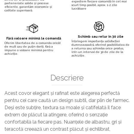
expediem fiecare comandă în cel mai
parteneriate solide și procese
scurt timp posibil, aprox. 1-2 zile
eficiente, garantăm economie și
lucrătoare
calitate superioară.
Schimb sau retur în 30 zile
Fără valoare minimă la comandă
Înțelegem importanța satisfacției
Oferim libertatea de a comanda oricât
dumneavoastră, oferind posibilitatea de
de mult sau de puțin doriți, fără a
a returna sau schimba orice produs,
impune o valoare minimă pentru
într-un interval de 30 de zile de la
achiziție.
achiziție.
Descriere
Acest covor elegant și rafinat este alegerea perfectă
pentru cei care caută un design subtil, dar plin de farmec.
Deși este subțire, textura sa moale și catifelată îl face
extrem de plăcut la atingere, oferind o senzație
confortabilă la fiecare pas. Nuanțele de albastru, gri și
teracotă creează un contrast plăcut și echilibrat,