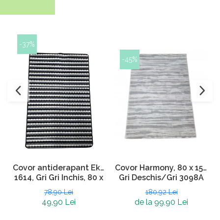
-37%
-45%
Covor Harmony, 80 x 150
Covor antiderapant Eko
Gri Deschis/Gri 3098A
1614, Gri Gri Inchis, 80 x
120 cm
180,92 Lei
78,90 Lei
de la 99,90 Lei
49,90 Lei