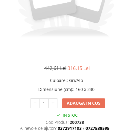
442,61 Lei
316,15 Lei
Culoare:
:
Gri/Alb
Dimensiune (cm):
:
160 x 230
ADAUGA IN COS
IN STOC
Cod Produs:
200738
Ai nevoie de ajutor?
0372917193
/
0727538595