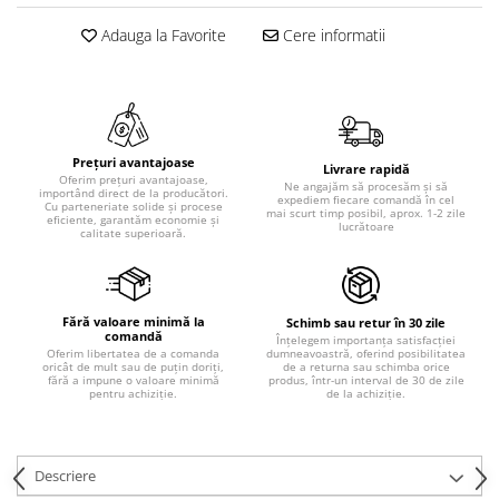
Adauga la Favorite
Cere informatii
Prețuri avantajoase
Livrare rapidă
Oferim prețuri avantajoase,
Ne angajăm să procesăm și să
importând direct de la producători.
expediem fiecare comandă în cel
Cu parteneriate solide și procese
mai scurt timp posibil, aprox. 1-2 zile
eficiente, garantăm economie și
lucrătoare
calitate superioară.
Fără valoare minimă la
Schimb sau retur în 30 zile
comandă
Înțelegem importanța satisfacției
dumneavoastră, oferind posibilitatea
Oferim libertatea de a comanda
de a returna sau schimba orice
oricât de mult sau de puțin doriți,
produs, într-un interval de 30 de zile
fără a impune o valoare minimă
de la achiziție.
pentru achiziție.
Descriere