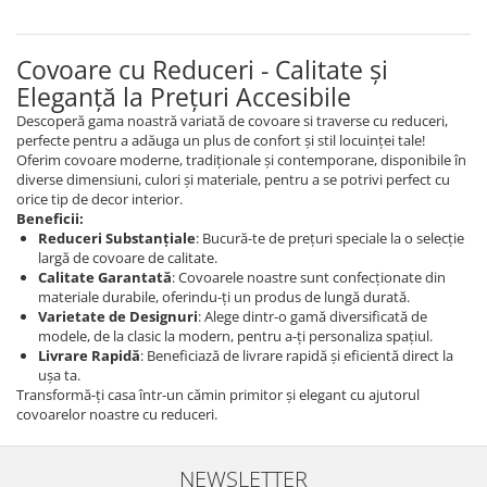
Covoare cu Reduceri - Calitate și
Eleganță la Prețuri Accesibile
Descoperă gama noastră variată de covoare si traverse cu reduceri,
perfecte pentru a adăuga un plus de confort și stil locuinței tale!
Oferim covoare moderne, tradiționale și contemporane, disponibile în
diverse dimensiuni, culori și materiale, pentru a se potrivi perfect cu
orice tip de decor interior.
Beneficii:
Reduceri Substanțiale
: Bucură-te de prețuri speciale la o selecție
largă de covoare de calitate.
Calitate Garantată
: Covoarele noastre sunt confecționate din
materiale durabile, oferindu-ți un produs de lungă durată.
Varietate de Designuri
: Alege dintr-o gamă diversificată de
modele, de la clasic la modern, pentru a-ți personaliza spațiul.
Livrare Rapidă
: Beneficiază de livrare rapidă și eficientă direct la
ușa ta.
Transformă-ți casa într-un cămin primitor și elegant cu ajutorul
covoarelor noastre cu reduceri.
NEWSLETTER