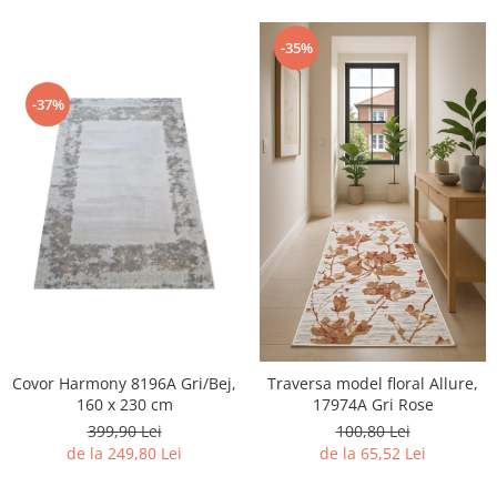
-35%
-37%
Covor Harmony 8196A Gri/Bej,
Traversa model floral Allure,
160 x 230 cm
17974A Gri Rose
399,90 Lei
100,80 Lei
de la 249,80 Lei
de la 65,52 Lei