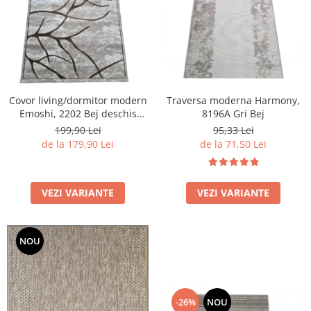
Covor living/dormitor modern
Traversa moderna Harmony,
Emoshi, 2202 Bej deschis
8196A Gri Bej
Maro
199,90 Lei
95,33 Lei
de la 179,90 Lei
de la 71,50 Lei
VEZI VARIANTE
VEZI VARIANTE
NOU
-26%
NOU