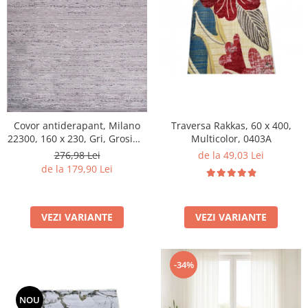
Traversa Rakkas, 60 x 400,
Covor antiderapant, Milano
Multicolor, 0403A
22300, 160 x 230, Gri, Grosime
4mm
de la 49,03 Lei
276,98 Lei
de la 179,90 Lei
VEZI VARIANTE
VEZI VARIANTE
-34%
NOU