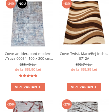
-24%
NOU
-43%
Covor antiderapant modern
Covor Twist, Maro/Bej inchis,
,Truva 00054, 100 x 200 cm,
0712A
Gri Bej, Grosime 5mm
255,40 Lei
392,74 Lei
de la 199,90 Lei
de la 199,89 Lei
VEZI VARIANTE
VEZI VARIANTE
-35%
-27%