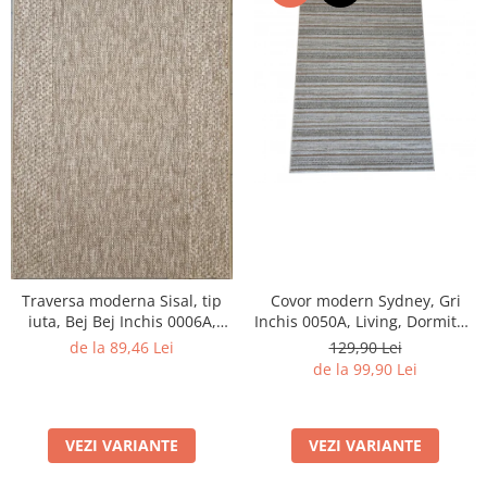
Traversa moderna Sisal, tip
Covor modern Sydney, Gri
iuta, Bej Bej Inchis 0006A,
Inchis 0050A, Living, Dormitor,
Living, Dormitor, Hol,
Hol, Bucatarie, 200 x 290 cm
de la 89,46 Lei
129,90 Lei
Bucatarie, 60 x 150 cm
de la 99,90 Lei
VEZI VARIANTE
VEZI VARIANTE