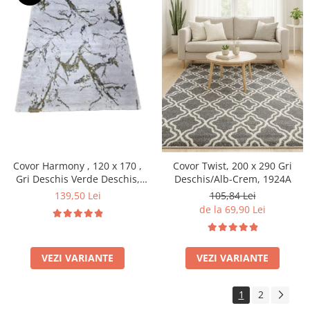
Covor Harmony , 120 x 170 ,
Covor Twist, 200 x 290 Gri
Gri Deschis Verde Deschis,
Deschis/Alb-Crem, 1924A
11902A
139,50 Lei
105,84 Lei
de la 69,90 Lei
VEZI VARIANTE
VEZI VARIANTE
1
2