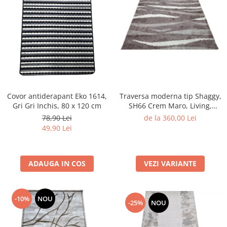
Traversa moderna tip Shaggy,
Covor antiderapant Eko 1614,
SH66 Crem Maro, Living,
Gri Gri Inchis, 80 x 120 cm
Dormitor
de la 360,00 Lei
78,90 Lei
49,90 Lei
VEZI VARIANTE
ADAUGA IN COS
-10%
NOU
-25%
NOU