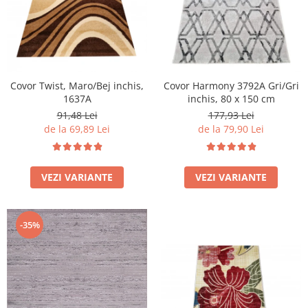
Covor Twist, Maro/Bej inchis,
Covor Harmony 3792A Gri/Gri
1637A
inchis, 80 x 150 cm
91,48 Lei
177,93 Lei
de la 69,89 Lei
de la 79,90 Lei
VEZI VARIANTE
VEZI VARIANTE
-35%