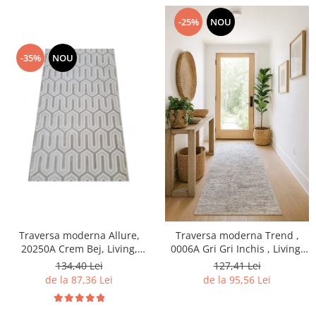
-25%
NOU
-35%
NOU
Traversa moderna Allure,
Traversa moderna Trend ,
20250A Crem Bej, Living,
0006A Gri Gri Inchis , Living,
Dormitor, Hol
Dormitor, Hol
134,40 Lei
127,41 Lei
de la 87,36 Lei
de la 95,56 Lei