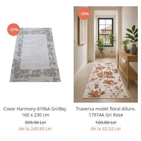
-35%
-37%
Covor Harmony 8196A Gri/Bej,
Traversa model floral Allure,
160 x 230 cm
17974A Gri Rose
399,90 Lei
100,80 Lei
de la 249,80 Lei
de la 65,52 Lei