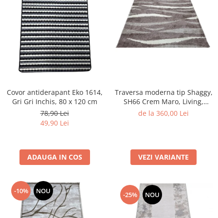
Traversa moderna tip Shaggy,
Covor antiderapant Eko 1614,
SH66 Crem Maro, Living,
Gri Gri Inchis, 80 x 120 cm
Dormitor
de la 360,00 Lei
78,90 Lei
49,90 Lei
VEZI VARIANTE
ADAUGA IN COS
-10%
NOU
-25%
NOU