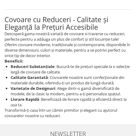
Covoare cu Reduceri - Calitate și
Eleganță la Prețuri Accesibile
Descoperă gama noastră variată de covoare si traverse cu reduceri,
perfecte pentru a adăuga un plus de confort și stil locuinței tale!
Oferim covoare moderne, tradiționale și contemporane, disponibile în
diverse dimensiuni, culori și materiale, pentru a se potrivi perfect cu
orice tip de decor interior.
Beneficii:
Reduceri Substanțiale
: Bucură-te de prețuri speciale la o selecție
largă de covoare de calitate.
Calitate Garantată
: Covoarele noastre sunt confecționate din
materiale durabile, oferindu-ți un produs de lungă durată.
Varietate de Designuri
: Alege dintr-o gamă diversificată de
modele, de la clasic la modern, pentru a-ți personaliza spațiul.
Livrare Rapidă
: Beneficiază de livrare rapidă și eficientă direct la
ușa ta.
Transformă-ți casa într-un cămin primitor și elegant cu ajutorul
covoarelor noastre cu reduceri.
NEWSLETTER