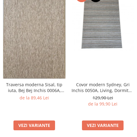
Traversa moderna Sisal, tip
Covor modern Sydney, Gri
iuta, Bej Bej Inchis 0006A,
Inchis 0050A, Living, Dormitor,
Living, Dormitor, Hol,
Hol, Bucatarie, 200 x 290 cm
de la 89,46 Lei
129,90 Lei
Bucatarie, 60 x 150 cm
de la 99,90 Lei
VEZI VARIANTE
VEZI VARIANTE