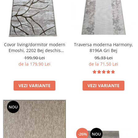
Covor living/dormitor modern
Traversa moderna Harmony,
Emoshi, 2202 Bej deschis
8196A Gri Bej
Maro
199,90 Lei
95,33 Lei
de la 179,90 Lei
de la 71,50 Lei
VEZI VARIANTE
VEZI VARIANTE
NOU
-26%
NOU