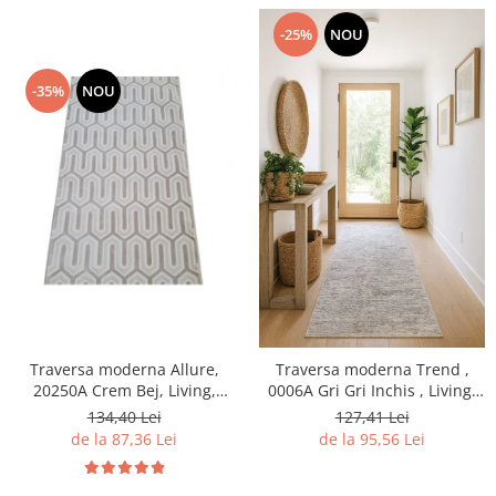
-25%
NOU
-35%
NOU
Traversa moderna Allure,
Traversa moderna Trend ,
20250A Crem Bej, Living,
0006A Gri Gri Inchis , Living,
Dormitor, Hol
Dormitor, Hol
134,40 Lei
127,41 Lei
de la 87,36 Lei
de la 95,56 Lei