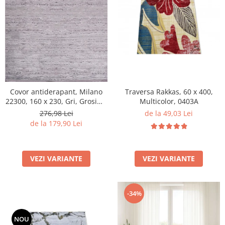
Traversa Rakkas, 60 x 400,
Covor antiderapant, Milano
Multicolor, 0403A
22300, 160 x 230, Gri, Grosime
4mm
de la 49,03 Lei
276,98 Lei
de la 179,90 Lei
VEZI VARIANTE
VEZI VARIANTE
-34%
NOU