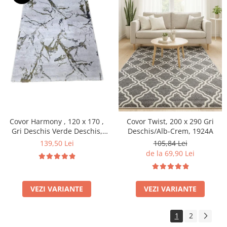
Covor Harmony , 120 x 170 ,
Covor Twist, 200 x 290 Gri
Gri Deschis Verde Deschis,
Deschis/Alb-Crem, 1924A
11902A
139,50 Lei
105,84 Lei
de la 69,90 Lei
VEZI VARIANTE
VEZI VARIANTE
1
2