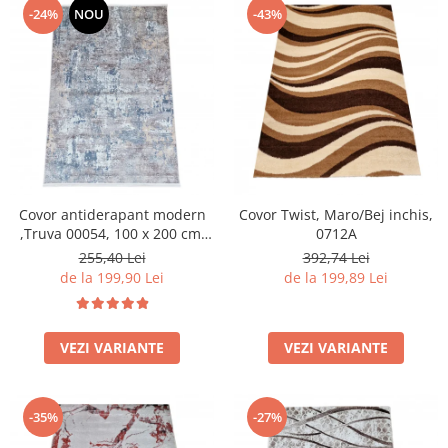
-24%
NOU
-43%
Covor antiderapant modern
Covor Twist, Maro/Bej inchis,
,Truva 00054, 100 x 200 cm,
0712A
Gri Bej, Grosime 5mm
255,40 Lei
392,74 Lei
de la 199,90 Lei
de la 199,89 Lei
VEZI VARIANTE
VEZI VARIANTE
-35%
-27%