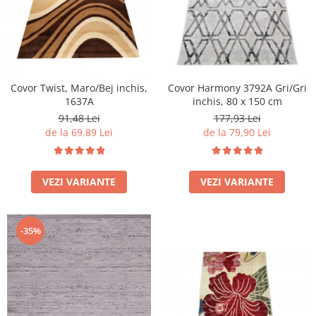
Covor Twist, Maro/Bej inchis,
Covor Harmony 3792A Gri/Gri
1637A
inchis, 80 x 150 cm
91,48 Lei
177,93 Lei
de la 69,89 Lei
de la 79,90 Lei
VEZI VARIANTE
VEZI VARIANTE
-35%