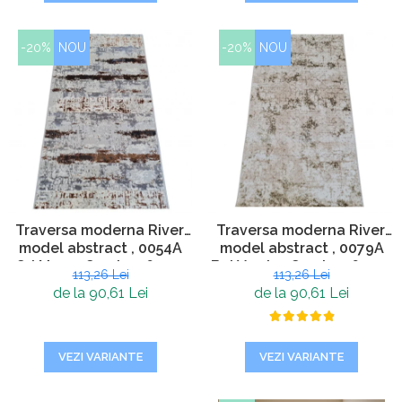
-20%
NOU
-20%
NOU
Traversa moderna River,
Traversa moderna River,
model abstract , 0054A
model abstract , 0079A
Gri Maro , Grosime 6 mm,
Bej Verde , Grosime 6 mm,
113,26 Lei
113,26 Lei
Living, Dormitor, Hol
Living, Dormitor, Hol
de la 90,61 Lei
de la 90,61 Lei
VEZI VARIANTE
VEZI VARIANTE