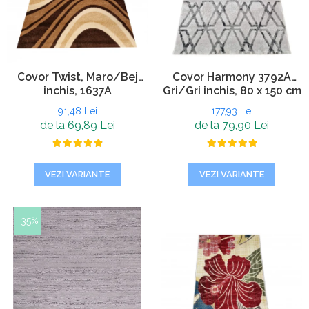
Covor Twist, Maro/Bej
Covor Harmony 3792A
inchis, 1637A
Gri/Gri inchis, 80 x 150 cm
91,48 Lei
177,93 Lei
de la 69,89 Lei
de la 79,90 Lei
VEZI VARIANTE
VEZI VARIANTE
-35%