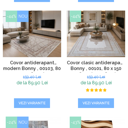
-44%
NOU
-44%
Covor antiderapant
Covor clasic antiderapant
modern Bonny , 00103, 80
Bonny , 00101, 80 x 150
x 150 cm, Crem Ivory,
cm, Crem Ivory, Grosime
159,40 Lei
159,40 Lei
Grosime 5mm
5mm
de la 89,90 Lei
de la 89,90 Lei
VEZI VARIANTE
VEZI VARIANTE
-24%
NOU
-43%