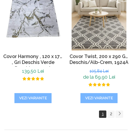
Covor Harmony , 120 x 170
Covor Twist, 200 x 290 Gri
, Gri Deschis Verde
Deschis/Alb-Crem, 1924A
Deschis, 11902A
139,50 Lei
105,84 Lei
de la 69,90 Lei
VEZI VARIANTE
VEZI VARIANTE
1
2