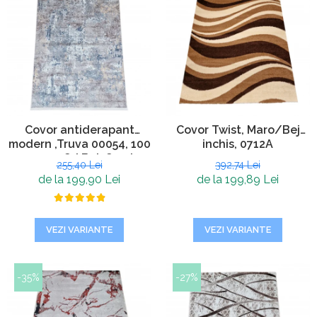
Covor antiderapant
Covor Twist, Maro/Bej
modern ,Truva 00054, 100
inchis, 0712A
x 200 cm, Gri Bej, Grosime
255,40 Lei
392,74 Lei
5mm
de la 199,90 Lei
de la 199,89 Lei
VEZI VARIANTE
VEZI VARIANTE
-35%
-27%