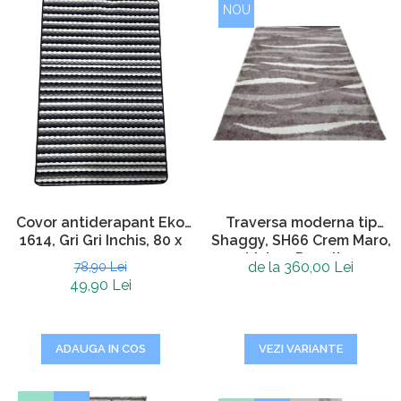
NOU
Traversa moderna tip
Covor antiderapant Eko
Shaggy, SH66 Crem Maro,
1614, Gri Gri Inchis, 80 x
Living, Dormitor
120 cm
de la 360,00 Lei
78,90 Lei
49,90 Lei
VEZI VARIANTE
ADAUGA IN COS