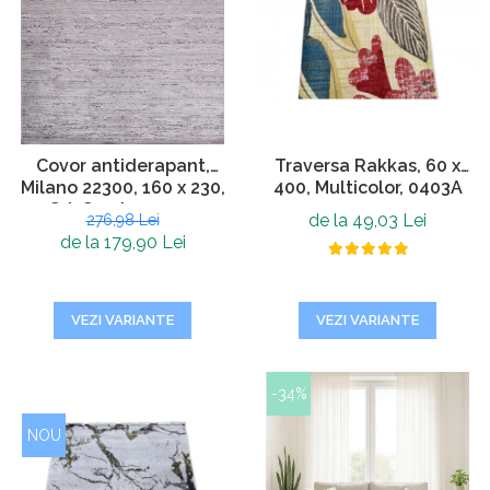
Covor antiderapant,
Traversa Rakkas, 60 x
Milano 22300, 160 x 230,
400, Multicolor, 0403A
Gri, Grosime 4mm
de la 49,03 Lei
276,98 Lei
de la 179,90 Lei
VEZI VARIANTE
VEZI VARIANTE
-34%
NOU