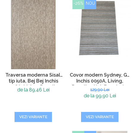
-26%
NOU
Traversa moderna Sisal,
Covor modern Sydney, Gri
tip iuta, Bej Bej Inchis
Inchis 0050A, Living,
0006A, Living, Dormitor,
Dormitor, Hol, Bucatarie,
de la 89,46 Lei
129,90 Lei
Hol, Bucatarie, 60 x 150
200 x 290 cm
de la 99,90 Lei
cm
VEZI VARIANTE
VEZI VARIANTE