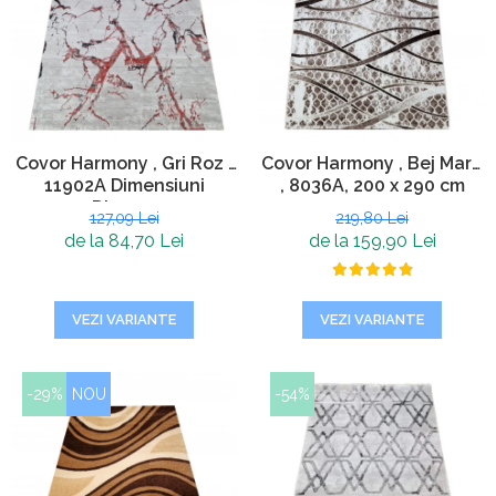
Covor Harmony , Gri Roz ,
Covor Harmony , Bej Maro
11902A Dimensiuni
, 8036A, 200 x 290 cm
Diverse
127,09 Lei
219,80 Lei
de la 84,70 Lei
de la 159,90 Lei
VEZI VARIANTE
VEZI VARIANTE
-29%
NOU
-54%