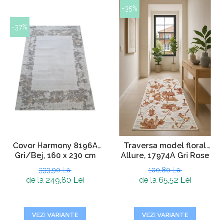
-35%
-37%
Covor Harmony 8196A
Traversa model floral
Gri/Bej, 160 x 230 cm
Allure, 17974A Gri Rose
399,90 Lei
100,80 Lei
de la 249,80 Lei
de la 65,52 Lei
VEZI VARIANTE
VEZI VARIANTE