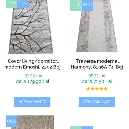
-10%
NOU
-25%
NOU
Covor living/dormitor
Traversa moderna
modern Emoshi, 2202 Bej
Harmony, 8196A Gri Bej
deschis Maro
199,90 Lei
95,33 Lei
de la 179,90 Lei
de la 71,50 Lei
VEZI VARIANTE
VEZI VARIANTE
NOU