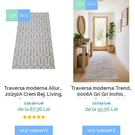
-25%
NOU
-35%
NOU
Traversa moderna Allure,
Traversa moderna Trend ,
20250A Crem Bej, Living,
0006A Gri Gri Inchis ,
Dormitor, Hol
Living, Dormitor, Hol
134,40 Lei
127,41 Lei
de la 87,36 Lei
de la 95,56 Lei
VEZI VARIANTE
VEZI VARIANTE