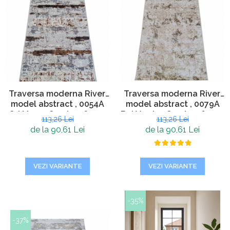
Traversa moderna River,
Traversa moderna River,
model abstract , 0054A
model abstract , 0079A
Gri Maro , Grosime 6 mm,
Bej Verde , Grosime 6 mm,
113,26 Lei
113,26 Lei
Living, Dormitor, Hol
Living, Dormitor, Hol
de la 90,61 Lei
de la 90,61 Lei
VEZI VARIANTE
VEZI VARIANTE
-35%
-37%