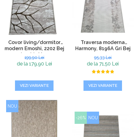
Covor living/dormitor
Traversa moderna
modern Emoshi, 2202 Bej
Harmony, 8196A Gri Bej
deschis Maro
199,90 Lei
95,33 Lei
de la 179,90 Lei
de la 71,50 Lei
VEZI VARIANTE
VEZI VARIANTE
NOU
-26%
NOU