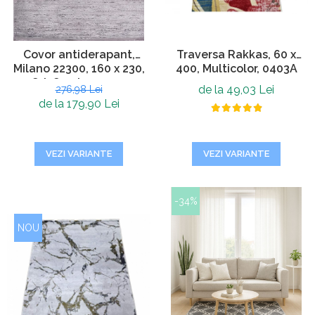
Covor antiderapant,
Traversa Rakkas, 60 x
Milano 22300, 160 x 230,
400, Multicolor, 0403A
Gri, Grosime 4mm
de la 49,03 Lei
276,98 Lei
de la 179,90 Lei
VEZI VARIANTE
VEZI VARIANTE
-34%
NOU