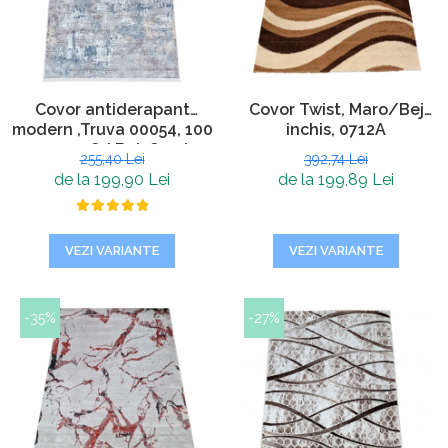
Covor antiderapant
Covor Twist, Maro/Bej
modern ,Truva 00054, 100
inchis, 0712A
x 200 cm, Gri Bej, Grosime
255,40 Lei
392,74 Lei
5mm
de la 199,90 Lei
de la 199,89 Lei
VEZI VARIANTE
VEZI VARIANTE
-35%
-27%