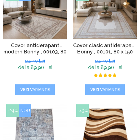
Covor antiderapant
Covor clasic antiderapant
modern Bonny , 00103, 80
Bonny , 00101, 80 x 150
x 150 cm, Crem Ivory,
cm, Crem Ivory, Grosime
159,40 Lei
159,40 Lei
Grosime 5mm
5mm
de la 89,90 Lei
de la 89,90 Lei
VEZI VARIANTE
VEZI VARIANTE
-24%
NOU
-43%