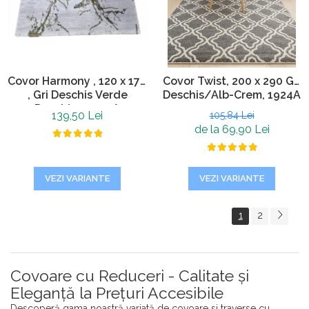
Covor Harmony , 120 x 170
Covor Twist, 200 x 290 Gri
, Gri Deschis Verde
Deschis/Alb-Crem, 1924A
Deschis, 11902A
139,50 Lei
105,84 Lei
de la 69,90 Lei
VEZI VARIANTE
VEZI VARIANTE
1
2
Covoare cu Reduceri - Calitate și
Eleganță la Prețuri Accesibile
Descoperă gama noastră variată de covoare si traverse cu