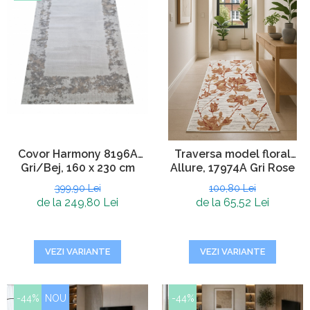
Covor Harmony 8196A
Traversa model floral
Gri/Bej, 160 x 230 cm
Allure, 17974A Gri Rose
399,90 Lei
100,80 Lei
de la 249,80 Lei
de la 65,52 Lei
VEZI VARIANTE
VEZI VARIANTE
-44%
NOU
-44%