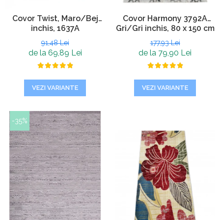
Covor Twist, Maro/Bej
Covor Harmony 3792A
inchis, 1637A
Gri/Gri inchis, 80 x 150 cm
91,48 Lei
177,93 Lei
de la 69,89 Lei
de la 79,90 Lei
VEZI VARIANTE
VEZI VARIANTE
-35%