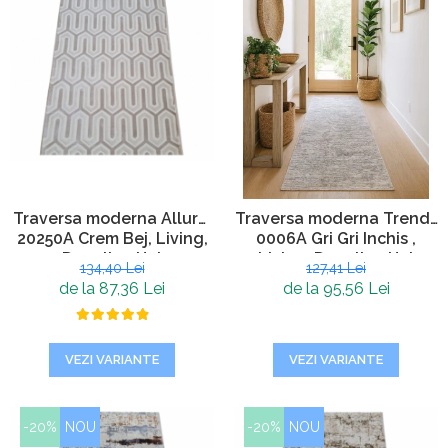
Traversa moderna Allure,
Traversa moderna Trend ,
20250A Crem Bej, Living,
0006A Gri Gri Inchis ,
Dormitor, Hol
Living, Dormitor, Hol
134,40 Lei
127,41 Lei
de la 87,36 Lei
de la 95,56 Lei
VEZI VARIANTE
VEZI VARIANTE
-20%
NOU
-20%
NOU