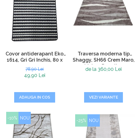
Traversa moderna tip
Covor antiderapant Eko
Shaggy, SH66 Crem Maro,
1614, Gri Gri Inchis, 80 x
Living, Dormitor
120 cm
de la 360,00 Lei
78,90 Lei
49,90 Lei
VEZI VARIANTE
ADAUGA IN COS
-10%
NOU
-25%
NOU