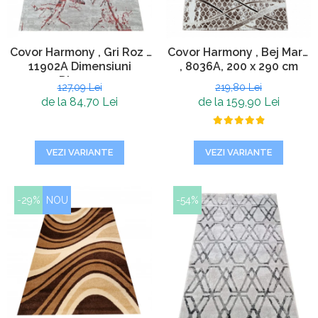
Covor Harmony , Gri Roz ,
Covor Harmony , Bej Maro
11902A Dimensiuni
, 8036A, 200 x 290 cm
Diverse
127,09 Lei
219,80 Lei
de la 84,70 Lei
de la 159,90 Lei
VEZI VARIANTE
VEZI VARIANTE
-29%
NOU
-54%