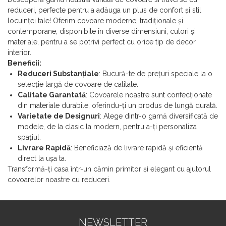
reduceri, perfecte pentru a adăuga un plus de confort și stil
locuinței tale! Oferim covoare moderne, tradiționale și
contemporane, disponibile în diverse dimensiuni, culori și
materiale, pentru a se potrivi perfect cu orice tip de decor
interior.
Beneficii:
Reduceri Substanțiale
: Bucură-te de prețuri speciale la o
selecție largă de covoare de calitate.
Calitate Garantată
: Covoarele noastre sunt confecționate
din materiale durabile, oferindu-ți un produs de lungă durată.
Varietate de Designuri
: Alege dintr-o gamă diversificată de
modele, de la clasic la modern, pentru a-ți personaliza
spațiul.
Livrare Rapidă
: Beneficiază de livrare rapidă și eficientă
direct la ușa ta.
Transformă-ți casa într-un cămin primitor și elegant cu ajutorul
covoarelor noastre cu reduceri.
NEWSLETTER