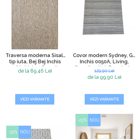
Traversa moderna Sisal,
Covor modern Sydney, Gri
tip iuta, Bej Bej Inchis
Inchis 0050A, Living,
0006A, Living, Dormitor,
Dormitor, Hol, Bucatarie,
de la 89,46 Lei
129,90 Lei
Hol, Bucatarie, 60 x 150
200 x 290 cm
de la 99,90 Lei
cm
VEZI VARIANTE
VEZI VARIANTE
-25%
NOU
-35%
NOU