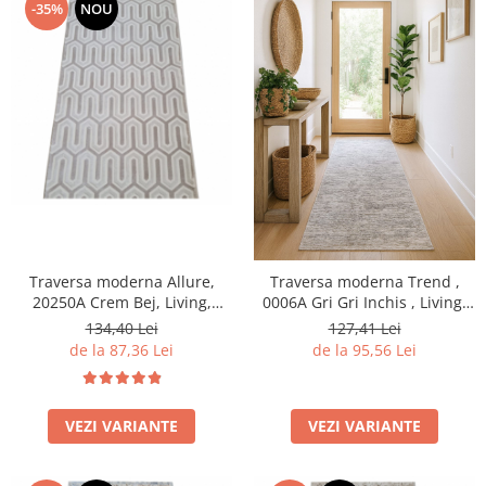
-35%
NOU
Traversa moderna Allure,
Traversa moderna Trend ,
20250A Crem Bej, Living,
0006A Gri Gri Inchis , Living,
Dormitor, Hol
Dormitor, Hol
134,40 Lei
127,41 Lei
de la 87,36 Lei
de la 95,56 Lei
VEZI VARIANTE
VEZI VARIANTE