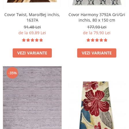
Covor Twist, Maro/Bej inchis,
Covor Harmony 3792A Gri/Gri
1637A
inchis, 80 x 150 cm
91,48 Lei
177,93 Lei
de la 69,89 Lei
de la 79,90 Lei
VEZI VARIANTE
VEZI VARIANTE
-35%