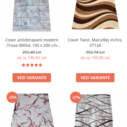
Covor antiderapant modern
Covor Twist, Maro/Bej inchis,
,Truva 00054, 100 x 200 cm,
0712A
Gri Bej, Grosime 5mm
255,40 Lei
392,74 Lei
de la 199,90 Lei
de la 199,89 Lei
VEZI VARIANTE
VEZI VARIANTE
-35%
-27%