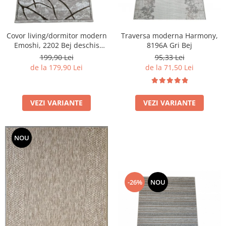
Covor living/dormitor modern
Traversa moderna Harmony,
Emoshi, 2202 Bej deschis
8196A Gri Bej
Maro
199,90 Lei
95,33 Lei
de la 179,90 Lei
de la 71,50 Lei
VEZI VARIANTE
VEZI VARIANTE
NOU
-26%
NOU