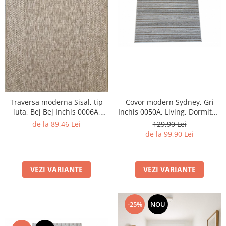
Traversa moderna Sisal, tip
Covor modern Sydney, Gri
iuta, Bej Bej Inchis 0006A,
Inchis 0050A, Living, Dormitor,
Living, Dormitor, Hol,
Hol, Bucatarie, 200 x 290 cm
de la 89,46 Lei
129,90 Lei
Bucatarie, 60 x 150 cm
de la 99,90 Lei
VEZI VARIANTE
VEZI VARIANTE
-25%
NOU