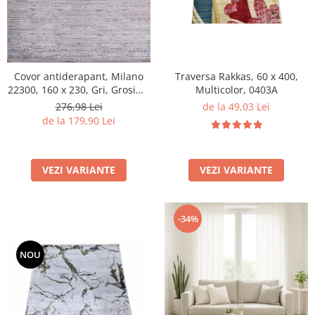
Traversa Rakkas, 60 x 400,
Covor antiderapant, Milano
Multicolor, 0403A
22300, 160 x 230, Gri, Grosime
4mm
de la 49,03 Lei
276,98 Lei
de la 179,90 Lei
VEZI VARIANTE
VEZI VARIANTE
-34%
NOU