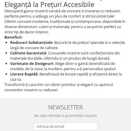
Eleganță la Prețuri Accesibile
Descoperă gama noastră variată de covoare si traverse cu reduceri,
perfecte pentru a adăuga un plus de confort și stil locuinței tale!
Oferim covoare moderne, tradiționale și contemporane, disponibile în
diverse dimensiuni, culori și materiale, pentru a se potrivi perfect cu
orice tip de decor interior.
Beneficii:
Reduceri Substanțiale
: Bucură-te de prețuri speciale la o selecție
largă de covoare de calitate.
Calitate Garantată
: Covoarele noastre sunt confecționate din
materiale durabile, oferindu-ți un produs de lungă durată.
Varietate de Designuri
: Alege dintr-o gamă diversificată de
modele, de la clasic la modern, pentru a-ți personaliza spațiul.
Livrare Rapidă
: Beneficiază de livrare rapidă și eficientă direct la
ușa ta.
Transformă-ți casa într-un cămin primitor și elegant cu ajutorul
covoarelor noastre cu reduceri.
NEWSLETTER
Nu rata ofertele si promotiile noastre