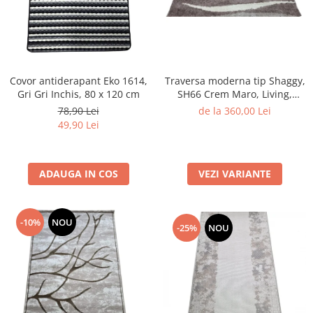
Traversa moderna tip Shaggy,
Covor antiderapant Eko 1614,
SH66 Crem Maro, Living,
Gri Gri Inchis, 80 x 120 cm
Dormitor
de la 360,00 Lei
78,90 Lei
49,90 Lei
VEZI VARIANTE
ADAUGA IN COS
-10%
NOU
-25%
NOU