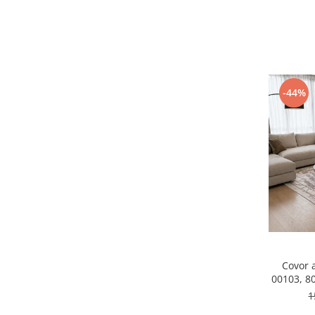
-44%
Covor 
00103, 8
1