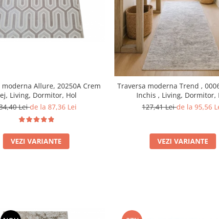
a moderna Allure, 20250A Crem
Traversa moderna Trend , 0006
ej, Living, Dormitor, Hol
Inchis , Living, Dormitor,
34,40 Lei
de la 87,36 Lei
127,41 Lei
de la 95,56 L
VEZI VARIANTE
VEZI VARIANTE