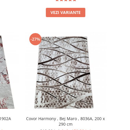
VEZI VARIANTE
-27%
11902A
Covor Harmony , Bej Maro , 8036A, 200 x
290 cm