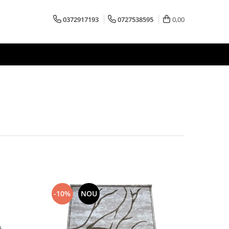
0372917193
0727538595
0,00
-10%
NOU