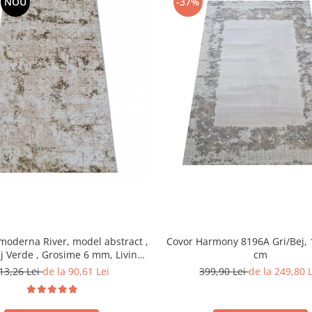
NOU
-37%
moderna River, model abstract ,
Covor Harmony 8196A Gri/Bej, 
j Verde , Grosime 6 mm, Living,
cm
Dormitor, Hol
13,26 Lei
de la 90,61 Lei
399,90 Lei
de la 249,80 