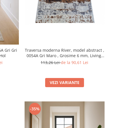
Traversa moderna River, model abstract ,
A Gri Gri
0054A Gri Maro , Grosime 6 mm, Living,
 Hol
Dormitor, Hol
113,26 Lei
de la 90,61 Lei
ei
VEZI VARIANTE
-35%