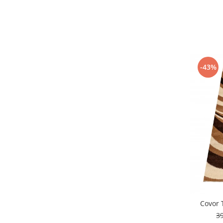
-43%
Covor 
3