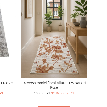
160 x 230
Traversa model floral Allure, 17974A Gri
Rose
Lei
100,80 Lei
de la 65,52 Lei