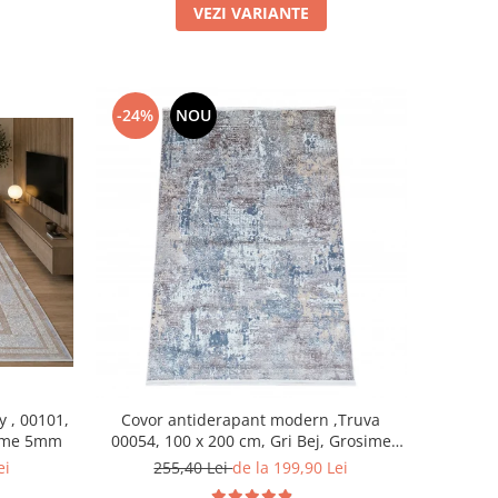
VEZI VARIANTE
-24%
NOU
y , 00101,
Covor antiderapant modern ,Truva
sime 5mm
00054, 100 x 200 cm, Gri Bej, Grosime
5mm
ei
255,40 Lei
de la 199,90 Lei