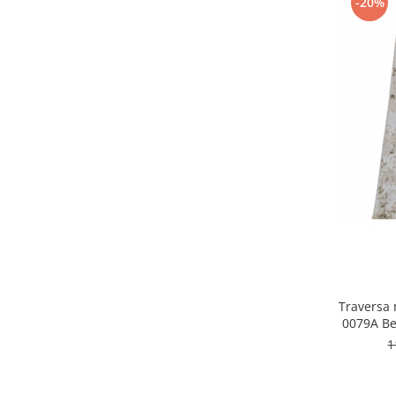
-20%
Traversa 
0079A Be
1