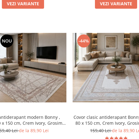
VEZI VARIANTE
VEZI VARIANTE
NOU
-44%
antiderapant modern Bonny ,
Covor clasic antiderapant Bonn
0 x 150 cm, Crem Ivory, Grosime
80 x 150 cm, Crem Ivory, Gro
5mm
59,40 Lei
de la 89,90 Lei
159,40 Lei
de la 89,90 L