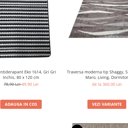
ntiderapant Eko 1614, Gri Gri
Traversa moderna tip Shaggy, 
Inchis, 80 x 120 cm
Maro, Living, Dormito
78,90 Lei
49,90 Lei
de la 360,00 Lei
ADAUGA IN COS
VEZI VARIANTE