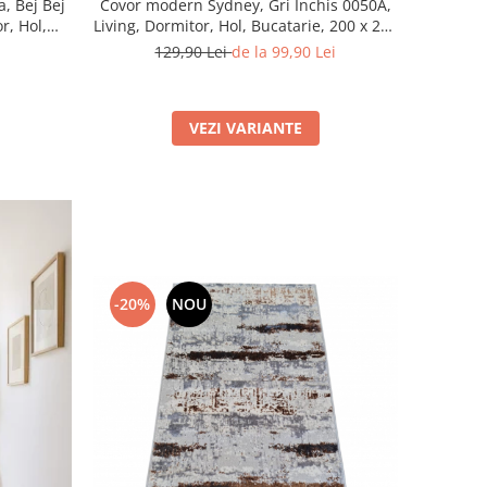
Covor modern Sydney, Gri Inchis 0050A,
a, Bej Bej
Living, Dormitor, Hol, Bucatarie, 200 x 290
r, Hol,
cm
m
129,90 Lei
de la 99,90 Lei
VEZI VARIANTE
-20%
NOU