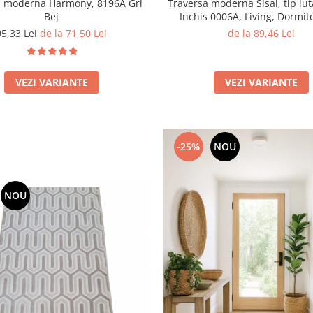
a moderna Harmony, 8196A Gri
Traversa moderna Sisal, tip iut
Bej
Inchis 0006A, Living, Dormito
Bucatarie, 60 x 150 c
95,33 Lei
de la 71,50 Lei
de la 89,46 Lei
VEZI VARIANTE
VEZI VARIANTE
-25%
NOU
NOU