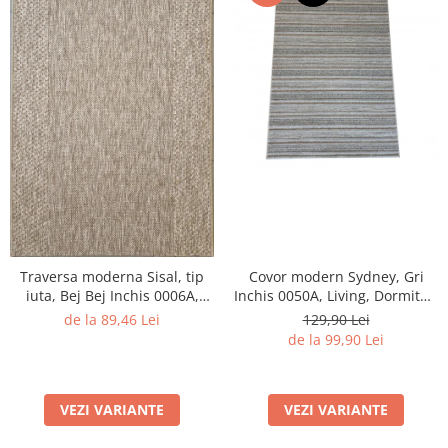
Traversa moderna Sisal, tip
Covor modern Sydney, Gri
iuta, Bej Bej Inchis 0006A,
Inchis 0050A, Living, Dormitor,
Living, Dormitor, Hol,
Hol, Bucatarie, 200 x 290 cm
de la 89,46 Lei
129,90 Lei
Bucatarie, 60 x 150 cm
de la 99,90 Lei
VEZI VARIANTE
VEZI VARIANTE