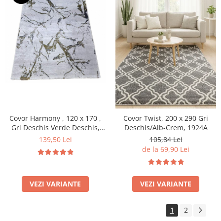
Covor Harmony , 120 x 170 ,
Covor Twist, 200 x 290 Gri
Gri Deschis Verde Deschis,
Deschis/Alb-Crem, 1924A
11902A
139,50 Lei
105,84 Lei
de la 69,90 Lei
VEZI VARIANTE
VEZI VARIANTE
1
2