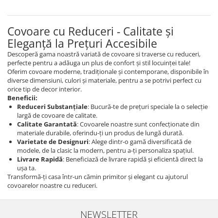
Covoare cu Reduceri - Calitate și
Eleganță la Prețuri Accesibile
Descoperă gama noastră variată de covoare si traverse cu reduceri,
perfecte pentru a adăuga un plus de confort și stil locuinței tale!
Oferim covoare moderne, tradiționale și contemporane, disponibile în
diverse dimensiuni, culori și materiale, pentru a se potrivi perfect cu
orice tip de decor interior.
Beneficii:
Reduceri Substanțiale
: Bucură-te de prețuri speciale la o selecție
largă de covoare de calitate.
Calitate Garantată
: Covoarele noastre sunt confecționate din
materiale durabile, oferindu-ți un produs de lungă durată.
Varietate de Designuri
: Alege dintr-o gamă diversificată de
modele, de la clasic la modern, pentru a-ți personaliza spațiul.
Livrare Rapidă
: Beneficiază de livrare rapidă și eficientă direct la
ușa ta.
Transformă-ți casa într-un cămin primitor și elegant cu ajutorul
covoarelor noastre cu reduceri.
NEWSLETTER