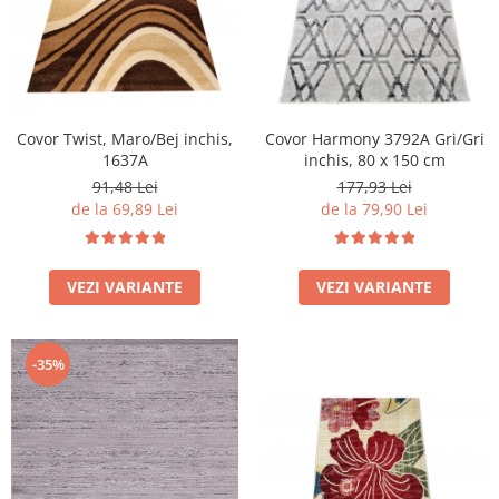
Covor Twist, Maro/Bej inchis,
Covor Harmony 3792A Gri/Gri
1637A
inchis, 80 x 150 cm
91,48 Lei
177,93 Lei
de la 69,89 Lei
de la 79,90 Lei
VEZI VARIANTE
VEZI VARIANTE
-35%