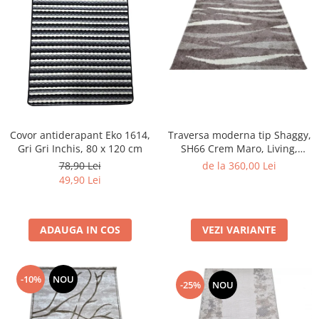
Traversa moderna tip Shaggy,
Covor antiderapant Eko 1614,
SH66 Crem Maro, Living,
Gri Gri Inchis, 80 x 120 cm
Dormitor
de la 360,00 Lei
78,90 Lei
49,90 Lei
VEZI VARIANTE
ADAUGA IN COS
-10%
NOU
-25%
NOU