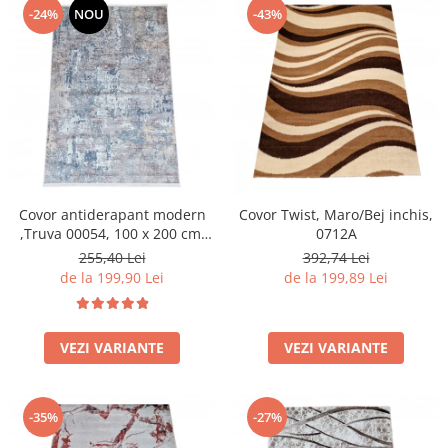
-24%
NOU
-43%
Covor antiderapant modern
Covor Twist, Maro/Bej inchis,
,Truva 00054, 100 x 200 cm,
0712A
Gri Bej, Grosime 5mm
255,40 Lei
392,74 Lei
de la 199,90 Lei
de la 199,89 Lei
VEZI VARIANTE
VEZI VARIANTE
-35%
-27%