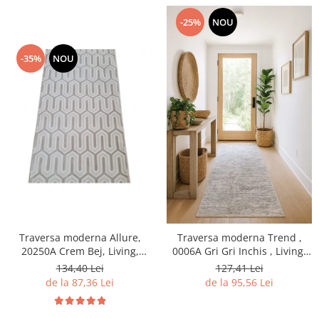
-25%
NOU
-35%
NOU
Traversa moderna Allure,
Traversa moderna Trend ,
20250A Crem Bej, Living,
0006A Gri Gri Inchis , Living,
Dormitor, Hol
Dormitor, Hol
134,40 Lei
127,41 Lei
de la 87,36 Lei
de la 95,56 Lei