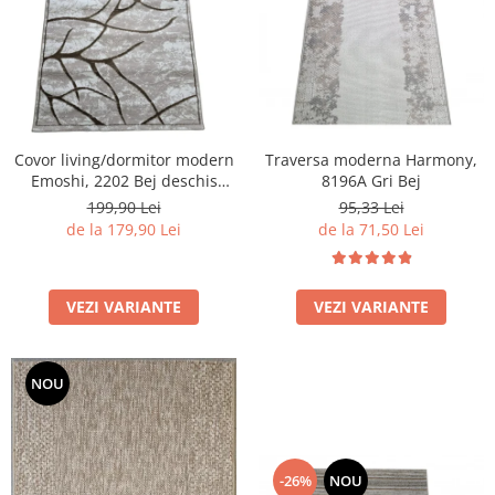
Covor living/dormitor modern
Traversa moderna Harmony,
Emoshi, 2202 Bej deschis
8196A Gri Bej
Maro
199,90 Lei
95,33 Lei
de la 179,90 Lei
de la 71,50 Lei
VEZI VARIANTE
VEZI VARIANTE
NOU
-26%
NOU