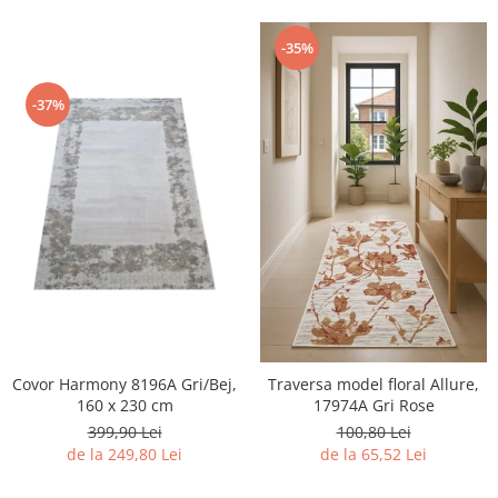
-35%
-37%
Covor Harmony 8196A Gri/Bej,
Traversa model floral Allure,
160 x 230 cm
17974A Gri Rose
399,90 Lei
100,80 Lei
de la 249,80 Lei
de la 65,52 Lei