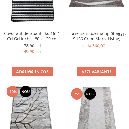
Traversa moderna tip Shaggy,
Covor antiderapant Eko 1614,
SH66 Crem Maro, Living,
Gri Gri Inchis, 80 x 120 cm
Dormitor
de la 360,00 Lei
78,90 Lei
49,90 Lei
VEZI VARIANTE
ADAUGA IN COS
-10%
NOU
-25%
NOU