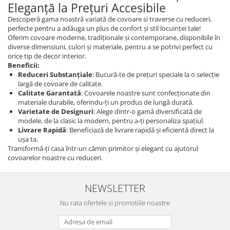
Eleganță la Prețuri Accesibile
Descoperă gama noastră variată de covoare si traverse cu reduceri,
perfecte pentru a adăuga un plus de confort și stil locuinței tale!
Oferim covoare moderne, tradiționale și contemporane, disponibile în
diverse dimensiuni, culori și materiale, pentru a se potrivi perfect cu
orice tip de decor interior.
Beneficii:
Reduceri Substanțiale
: Bucură-te de prețuri speciale la o selecție
largă de covoare de calitate.
Calitate Garantată
: Covoarele noastre sunt confecționate din
materiale durabile, oferindu-ți un produs de lungă durată.
Varietate de Designuri
: Alege dintr-o gamă diversificată de
modele, de la clasic la modern, pentru a-ți personaliza spațiul.
Livrare Rapidă
: Beneficiază de livrare rapidă și eficientă direct la
ușa ta.
Transformă-ți casa într-un cămin primitor și elegant cu ajutorul
covoarelor noastre cu reduceri.
NEWSLETTER
Nu rata ofertele si promotiile noastre