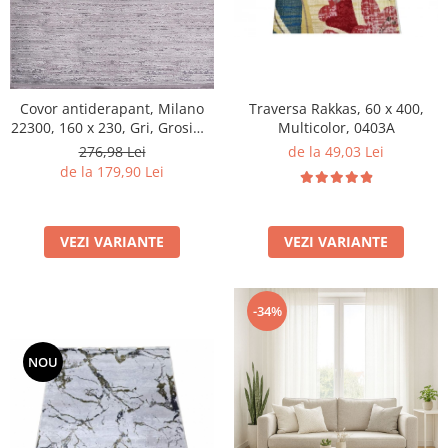
Traversa Rakkas, 60 x 400,
Covor antiderapant, Milano
Multicolor, 0403A
22300, 160 x 230, Gri, Grosime
4mm
de la 49,03 Lei
276,98 Lei
de la 179,90 Lei
VEZI VARIANTE
VEZI VARIANTE
-34%
NOU