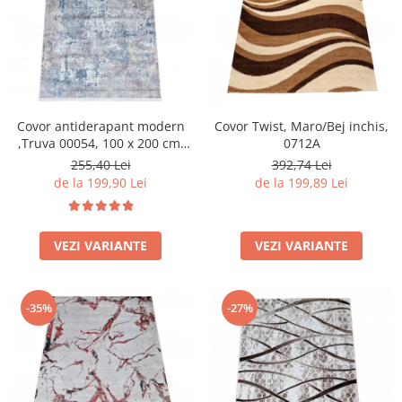
Covor antiderapant modern
Covor Twist, Maro/Bej inchis,
,Truva 00054, 100 x 200 cm,
0712A
Gri Bej, Grosime 5mm
255,40 Lei
392,74 Lei
de la 199,90 Lei
de la 199,89 Lei
VEZI VARIANTE
VEZI VARIANTE
-35%
-27%