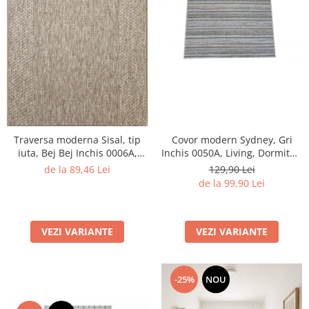
Traversa moderna Sisal, tip
Covor modern Sydney, Gri
iuta, Bej Bej Inchis 0006A,
Inchis 0050A, Living, Dormitor,
Living, Dormitor, Hol,
Hol, Bucatarie, 200 x 290 cm
de la 89,46 Lei
129,90 Lei
Bucatarie, 60 x 150 cm
de la 99,90 Lei
VEZI VARIANTE
VEZI VARIANTE
-25%
NOU