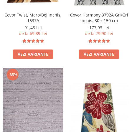
Covor Twist, Maro/Bej inchis,
Covor Harmony 3792A Gri/Gri
1637A
inchis, 80 x 150 cm
91,48 Lei
177,93 Lei
de la 69,89 Lei
de la 79,90 Lei
VEZI VARIANTE
VEZI VARIANTE
-35%