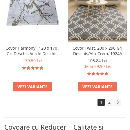
Covor Harmony , 120 x 170 ,
Covor Twist, 200 x 290 Gri
Gri Deschis Verde Deschis,
Deschis/Alb-Crem, 1924A
11902A
139,50 Lei
105,84 Lei
de la 69,90 Lei
VEZI VARIANTE
VEZI VARIANTE
1
2
Covoare cu Reduceri - Calitate și