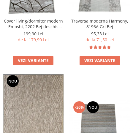
Covor living/dormitor modern
Traversa moderna Harmony,
Emoshi, 2202 Bej deschis
8196A Gri Bej
Maro
199,90 Lei
95,33 Lei
de la 179,90 Lei
de la 71,50 Lei
VEZI VARIANTE
VEZI VARIANTE
NOU
-26%
NOU