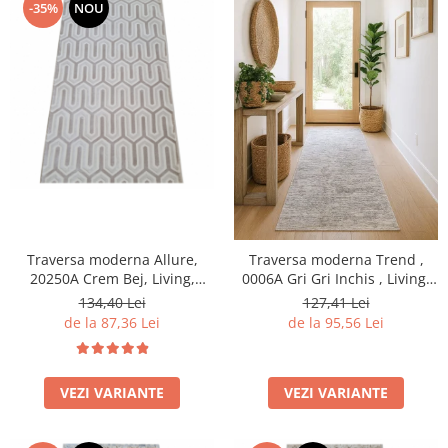
-35%
NOU
Traversa moderna Allure,
Traversa moderna Trend ,
20250A Crem Bej, Living,
0006A Gri Gri Inchis , Living,
Dormitor, Hol
Dormitor, Hol
134,40 Lei
127,41 Lei
de la 87,36 Lei
de la 95,56 Lei
VEZI VARIANTE
VEZI VARIANTE