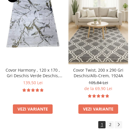
Covor Harmony , 120 x 170 ,
Covor Twist, 200 x 290 Gri
Gri Deschis Verde Deschis,
Deschis/Alb-Crem, 1924A
11902A
139,50 Lei
105,84 Lei
de la 69,90 Lei
VEZI VARIANTE
VEZI VARIANTE
1
2