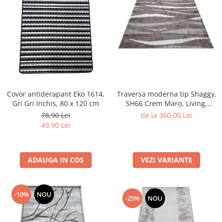
Traversa moderna tip Shaggy,
Covor antiderapant Eko 1614,
SH66 Crem Maro, Living,
Gri Gri Inchis, 80 x 120 cm
Dormitor
de la 360,00 Lei
78,90 Lei
49,90 Lei
VEZI VARIANTE
ADAUGA IN COS
-10%
NOU
-25%
NOU