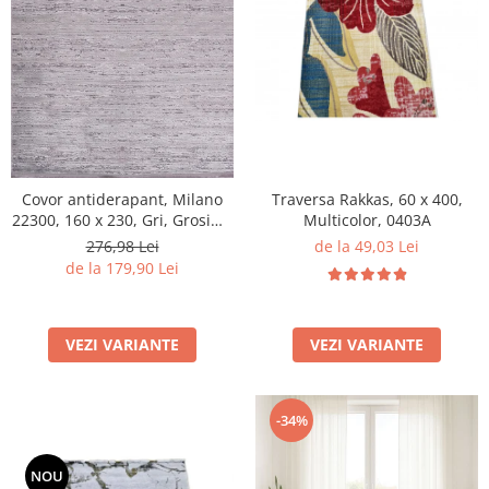
Traversa Rakkas, 60 x 400,
Covor antiderapant, Milano
Multicolor, 0403A
22300, 160 x 230, Gri, Grosime
4mm
de la 49,03 Lei
276,98 Lei
de la 179,90 Lei
VEZI VARIANTE
VEZI VARIANTE
-34%
NOU