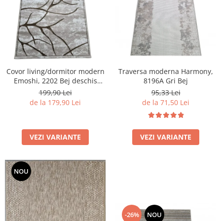
Covor living/dormitor modern
Traversa moderna Harmony,
Emoshi, 2202 Bej deschis
8196A Gri Bej
Maro
199,90 Lei
95,33 Lei
de la 179,90 Lei
de la 71,50 Lei
VEZI VARIANTE
VEZI VARIANTE
NOU
-26%
NOU