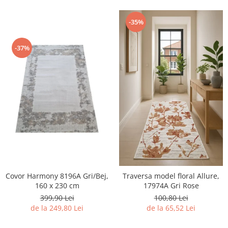
-35%
-37%
Covor Harmony 8196A Gri/Bej,
Traversa model floral Allure,
160 x 230 cm
17974A Gri Rose
399,90 Lei
100,80 Lei
de la 249,80 Lei
de la 65,52 Lei