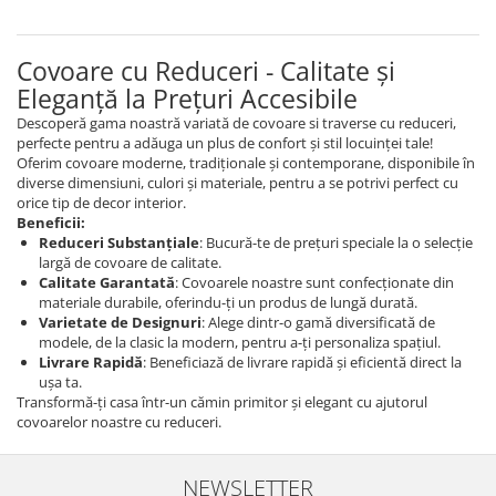
Covoare cu Reduceri - Calitate și
Eleganță la Prețuri Accesibile
Descoperă gama noastră variată de covoare si traverse cu reduceri,
perfecte pentru a adăuga un plus de confort și stil locuinței tale!
Oferim covoare moderne, tradiționale și contemporane, disponibile în
diverse dimensiuni, culori și materiale, pentru a se potrivi perfect cu
orice tip de decor interior.
Beneficii:
Reduceri Substanțiale
: Bucură-te de prețuri speciale la o selecție
largă de covoare de calitate.
Calitate Garantată
: Covoarele noastre sunt confecționate din
materiale durabile, oferindu-ți un produs de lungă durată.
Varietate de Designuri
: Alege dintr-o gamă diversificată de
modele, de la clasic la modern, pentru a-ți personaliza spațiul.
Livrare Rapidă
: Beneficiază de livrare rapidă și eficientă direct la
ușa ta.
Transformă-ți casa într-un cămin primitor și elegant cu ajutorul
covoarelor noastre cu reduceri.
NEWSLETTER