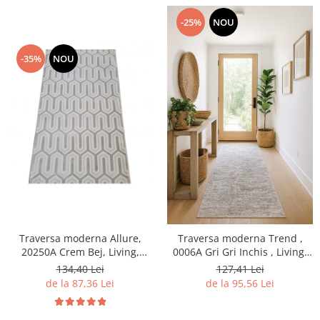
-25%
NOU
-35%
NOU
Traversa moderna Allure,
Traversa moderna Trend ,
20250A Crem Bej, Living,
0006A Gri Gri Inchis , Living,
Dormitor, Hol
Dormitor, Hol
134,40 Lei
127,41 Lei
de la 87,36 Lei
de la 95,56 Lei