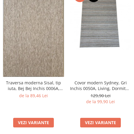
Traversa moderna Sisal, tip
Covor modern Sydney, Gri
iuta, Bej Bej Inchis 0006A,
Inchis 0050A, Living, Dormitor,
Living, Dormitor, Hol,
Hol, Bucatarie, 200 x 290 cm
de la 89,46 Lei
129,90 Lei
Bucatarie, 60 x 150 cm
de la 99,90 Lei
VEZI VARIANTE
VEZI VARIANTE