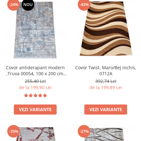
-24%
NOU
-43%
Covor antiderapant modern
Covor Twist, Maro/Bej inchis,
,Truva 00054, 100 x 200 cm,
0712A
Gri Bej, Grosime 5mm
255,40 Lei
392,74 Lei
de la 199,90 Lei
de la 199,89 Lei
VEZI VARIANTE
VEZI VARIANTE
-35%
-27%