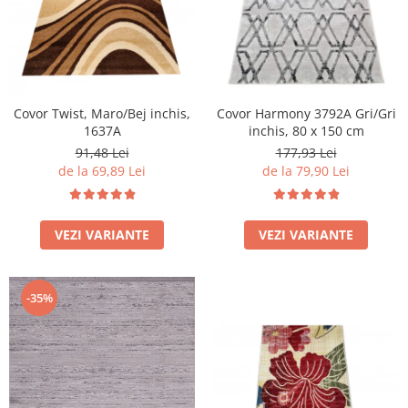
Covor Twist, Maro/Bej inchis,
Covor Harmony 3792A Gri/Gri
1637A
inchis, 80 x 150 cm
91,48 Lei
177,93 Lei
de la 69,89 Lei
de la 79,90 Lei
VEZI VARIANTE
VEZI VARIANTE
-35%