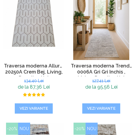
Traversa moderna Allure,
Traversa moderna Trend ,
20250A Crem Bej, Living,
0006A Gri Gri Inchis ,
Dormitor, Hol
Living, Dormitor, Hol
134,40 Lei
127,41 Lei
de la 87,36 Lei
de la 95,56 Lei
VEZI VARIANTE
VEZI VARIANTE
-20%
NOU
-20%
NOU