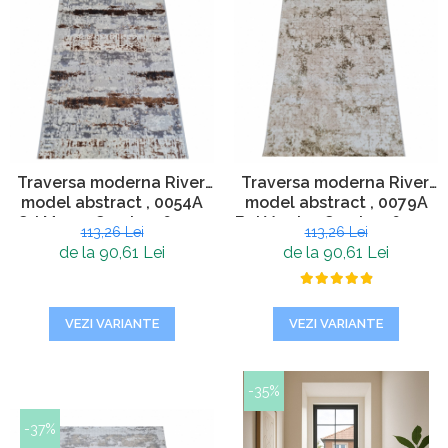
Traversa moderna River,
Traversa moderna River,
model abstract , 0054A
model abstract , 0079A
Gri Maro , Grosime 6 mm,
Bej Verde , Grosime 6 mm,
113,26 Lei
113,26 Lei
Living, Dormitor, Hol
Living, Dormitor, Hol
de la 90,61 Lei
de la 90,61 Lei
VEZI VARIANTE
VEZI VARIANTE
-35%
-37%