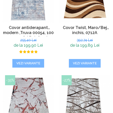
Covor antiderapant
Covor Twist, Maro/Bej
modern ,Truva 00054, 100
inchis, 0712A
x 200 cm, Gri Bej, Grosime
255,40 Lei
392,74 Lei
5mm
de la 199,90 Lei
de la 199,89 Lei
VEZI VARIANTE
VEZI VARIANTE
-35%
-27%