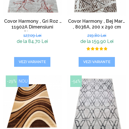
Covor Harmony , Gri Roz ,
Covor Harmony , Bej Maro
11902A Dimensiuni
, 8036A, 200 x 290 cm
Diverse
127,09 Lei
219,80 Lei
de la 84,70 Lei
de la 159,90 Lei
VEZI VARIANTE
VEZI VARIANTE
-29%
NOU
-54%