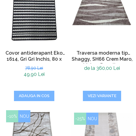
Traversa moderna tip
Covor antiderapant Eko
Shaggy, SH66 Crem Maro,
1614, Gri Gri Inchis, 80 x
Living, Dormitor
120 cm
de la 360,00 Lei
78,90 Lei
49,90 Lei
VEZI VARIANTE
ADAUGA IN COS
-10%
NOU
-25%
NOU