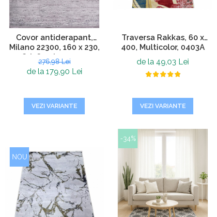
Covor antiderapant,
Traversa Rakkas, 60 x
Milano 22300, 160 x 230,
400, Multicolor, 0403A
Gri, Grosime 4mm
de la 49,03 Lei
276,98 Lei
de la 179,90 Lei
VEZI VARIANTE
VEZI VARIANTE
-34%
NOU