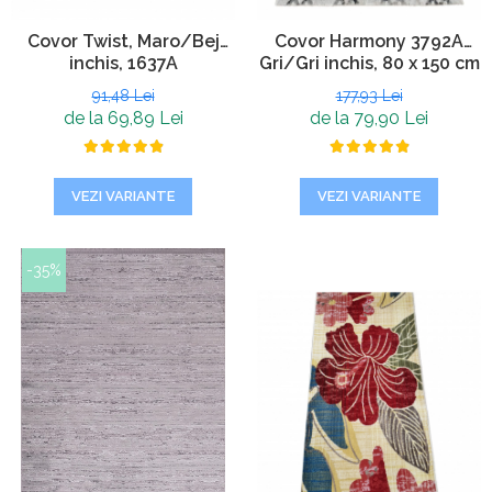
Covor Twist, Maro/Bej
Covor Harmony 3792A
inchis, 1637A
Gri/Gri inchis, 80 x 150 cm
91,48 Lei
177,93 Lei
de la 69,89 Lei
de la 79,90 Lei
VEZI VARIANTE
VEZI VARIANTE
-35%