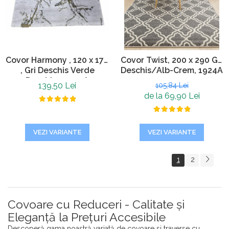
Covor Harmony , 120 x 170
Covor Twist, 200 x 290 Gri
, Gri Deschis Verde
Deschis/Alb-Crem, 1924A
Deschis, 11902A
139,50 Lei
105,84 Lei
de la 69,90 Lei
VEZI VARIANTE
VEZI VARIANTE
1
2
Covoare cu Reduceri - Calitate și
Eleganță la Prețuri Accesibile
Descoperă gama noastră variată de covoare si traverse cu