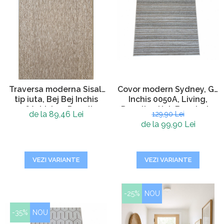
Traversa moderna Sisal,
Covor modern Sydney, Gri
tip iuta, Bej Bej Inchis
Inchis 0050A, Living,
0006A, Living, Dormitor,
Dormitor, Hol, Bucatarie,
de la 89,46 Lei
129,90 Lei
Hol, Bucatarie, 60 x 150
200 x 290 cm
de la 99,90 Lei
cm
VEZI VARIANTE
VEZI VARIANTE
-25%
NOU
-35%
NOU