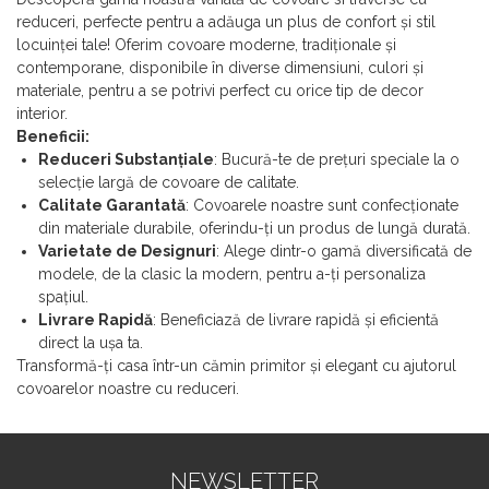
reduceri, perfecte pentru a adăuga un plus de confort și stil
locuinței tale! Oferim covoare moderne, tradiționale și
contemporane, disponibile în diverse dimensiuni, culori și
materiale, pentru a se potrivi perfect cu orice tip de decor
interior.
Beneficii:
Reduceri Substanțiale
: Bucură-te de prețuri speciale la o
selecție largă de covoare de calitate.
Calitate Garantată
: Covoarele noastre sunt confecționate
din materiale durabile, oferindu-ți un produs de lungă durată.
Varietate de Designuri
: Alege dintr-o gamă diversificată de
modele, de la clasic la modern, pentru a-ți personaliza
spațiul.
Livrare Rapidă
: Beneficiază de livrare rapidă și eficientă
direct la ușa ta.
Transformă-ți casa într-un cămin primitor și elegant cu ajutorul
covoarelor noastre cu reduceri.
NEWSLETTER