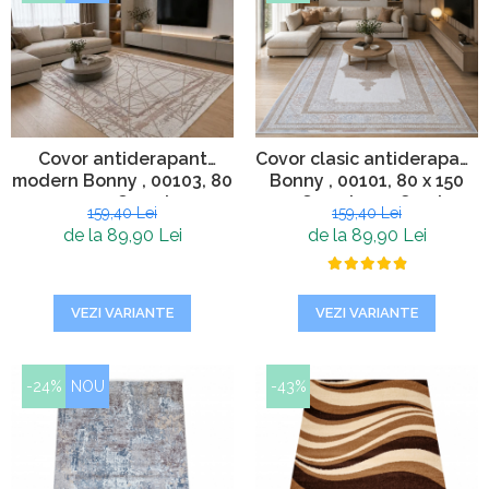
Covor antiderapant
Covor clasic antiderapant
modern Bonny , 00103, 80
Bonny , 00101, 80 x 150
x 150 cm, Crem Ivory,
cm, Crem Ivory, Grosime
159,40 Lei
159,40 Lei
Grosime 5mm
5mm
de la 89,90 Lei
de la 89,90 Lei
VEZI VARIANTE
VEZI VARIANTE
-24%
NOU
-43%