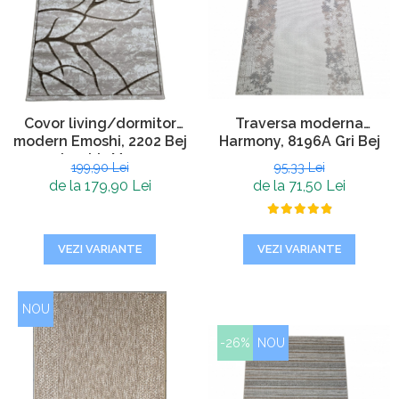
Covor living/dormitor
Traversa moderna
modern Emoshi, 2202 Bej
Harmony, 8196A Gri Bej
deschis Maro
199,90 Lei
95,33 Lei
de la 179,90 Lei
de la 71,50 Lei
VEZI VARIANTE
VEZI VARIANTE
NOU
-26%
NOU