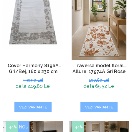
Covor Harmony 8196A
Traversa model floral
Gri/Bej, 160 x 230 cm
Allure, 17974A Gri Rose
399,90 Lei
100,80 Lei
de la 249,80 Lei
de la 65,52 Lei
VEZI VARIANTE
VEZI VARIANTE
-44%
NOU
-44%