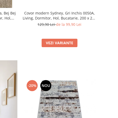
Covor modern Sydney, Gri Inchis 0050A,
a, Bej Bej
Living, Dormitor, Hol, Bucatarie, 200 x 290
r, Hol,
cm
m
129,90 Lei
de la 99,90 Lei
VEZI VARIANTE
-20%
NOU