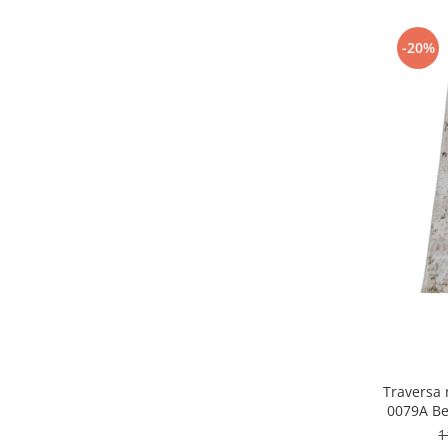
-20%
Traversa 
0079A Be
1