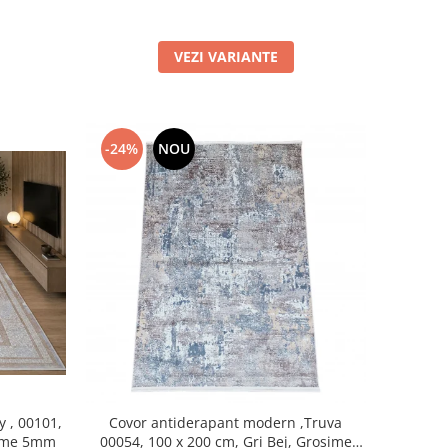
VEZI VARIANTE
-24%
NOU
y , 00101,
Covor antiderapant modern ,Truva
sime 5mm
00054, 100 x 200 cm, Gri Bej, Grosime