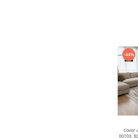
-44%
Covor 
00103, 8