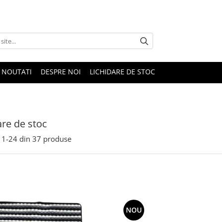
NOUTATI
DESPRE NOI
LICHIDARE DE STOC
are de stoc
1-
24
din
37
produse
NOU