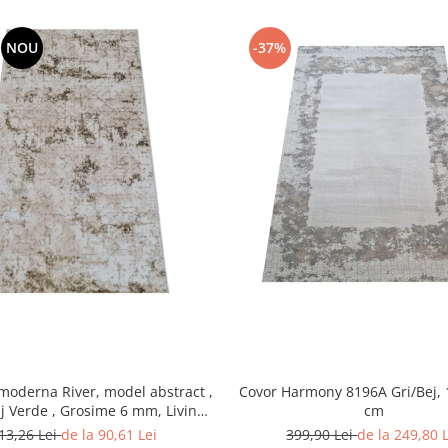
NOU
-37%
moderna River, model abstract ,
Covor Harmony 8196A Gri/Bej, 
j Verde , Grosime 6 mm, Living,
cm
Dormitor, Hol
13,26 Lei
de la 90,61 Lei
399,90 Lei
de la 249,80 