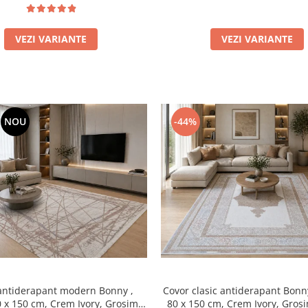
VEZI VARIANTE
VEZI VARIANTE
NOU
-44%
antiderapant modern Bonny ,
Covor clasic antiderapant Bonn
0 x 150 cm, Crem Ivory, Grosime
80 x 150 cm, Crem Ivory, Gro