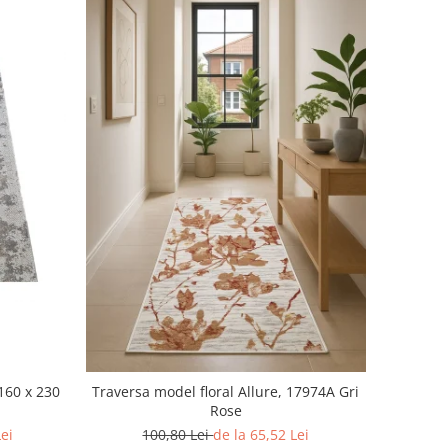
160 x 230
Traversa model floral Allure, 17974A Gri
Rose
Lei
100,80 Lei
de la 65,52 Lei