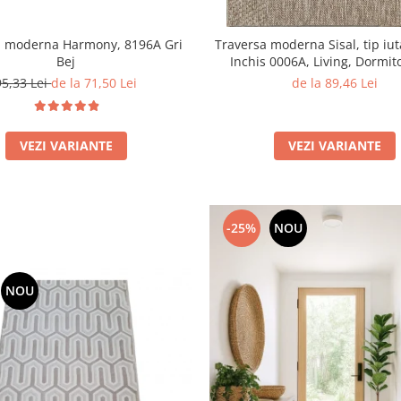
a moderna Harmony, 8196A Gri
Traversa moderna Sisal, tip iut
Bej
Inchis 0006A, Living, Dormito
Bucatarie, 60 x 150 c
95,33 Lei
de la 71,50 Lei
de la 89,46 Lei
VEZI VARIANTE
VEZI VARIANTE
-25%
NOU
NOU