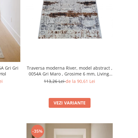
Traversa moderna River, model abstract ,
A Gri Gri
0054A Gri Maro , Grosime 6 mm, Living,
 Hol
Dormitor, Hol
113,26 Lei
de la 90,61 Lei
ei
VEZI VARIANTE
-35%