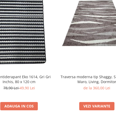
ntiderapant Eko 1614, Gri Gri
Traversa moderna tip Shaggy, 
Inchis, 80 x 120 cm
Maro, Living, Dormito
78,90 Lei
49,90 Lei
de la 360,00 Lei
ADAUGA IN COS
VEZI VARIANTE