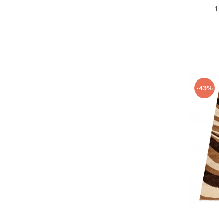
1
-43%