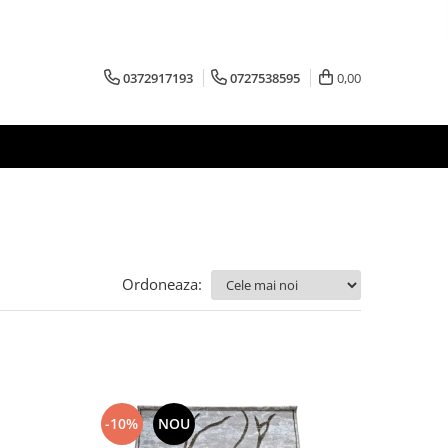
0372917193
0727538595
0,00
Ordoneaza:
-10%
NOU