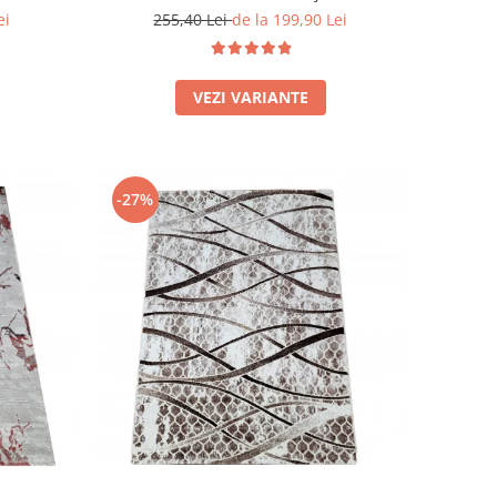
5mm
ei
255,40 Lei
de la 199,90 Lei
VEZI VARIANTE
-27%