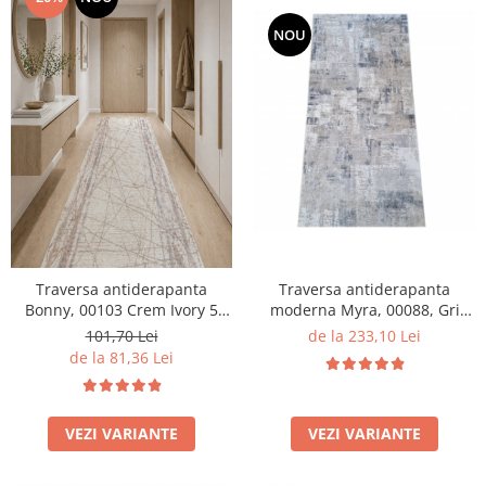
NOU
Traversa antiderapanta
Traversa antiderapanta
moderna Myra, 00088, Gri
Bonny, 00103 Crem Ivory 5
Deschis Bej, 120 x 400 cm,
mm
de la 233,10 Lei
101,70 Lei
Grosime 5mm
de la 81,36 Lei
VEZI VARIANTE
VEZI VARIANTE