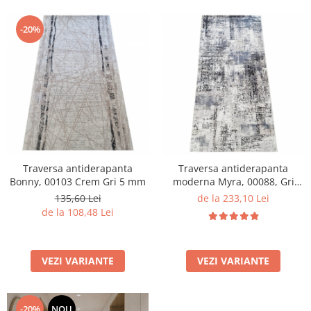
-20%
Traversa antiderapanta
Traversa antiderapanta
Bonny, 00103 Crem Gri 5 mm
moderna Myra, 00088, Gri
Inchis Gri, 120 x 150 cm,
135,60 Lei
de la 233,10 Lei
Grosime 5mm
de la 108,48 Lei
VEZI VARIANTE
VEZI VARIANTE
-20%
NOU