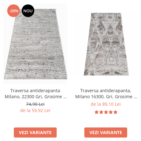
-20%
NOU
Traversa antiderapanta,
Traversa antiderapanta
Milano 16300, Gri, Grosime 4
Milano, 22300 Gri, Grosime 4
mm
mm
de la 89,10 Lei
74,90 Lei
de la 59,92 Lei
VEZI VARIANTE
VEZI VARIANTE