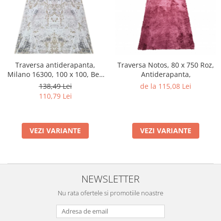
Traversa antiderapanta,
Traversa Notos, 80 x 750 Roz,
Milano 16300, 100 x 100, Bej,
Antiderapanta,
Grosime 4 mm
138,49 Lei
de la 115,08 Lei
110,79 Lei
VEZI VARIANTE
VEZI VARIANTE
NEWSLETTER
Nu rata ofertele si promotiile noastre