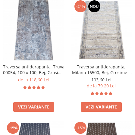
-24%
NOU
Traversa antiderapanta, Truva
Traversa antiderapanta,
00054, 100 x 100, Bej, Grosime
Milano 16500, Bej, Grosime 4
5 mm
mm
de la 118,60 Lei
103,60 Lei
de la 79,20 Lei
VEZI VARIANTE
VEZI VARIANTE
-15%
-15%