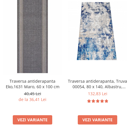
Traversa antiderapanta
Traversa antiderapanta, Truva
Eko,1631 Maro, 60 x 100 cm
00054, 80 x 140, Albastru,
Grosime 5 mm
40,45 Lei
132,83 Lei
de la 36,41 Lei
VEZI VARIANTE
VEZI VARIANTE