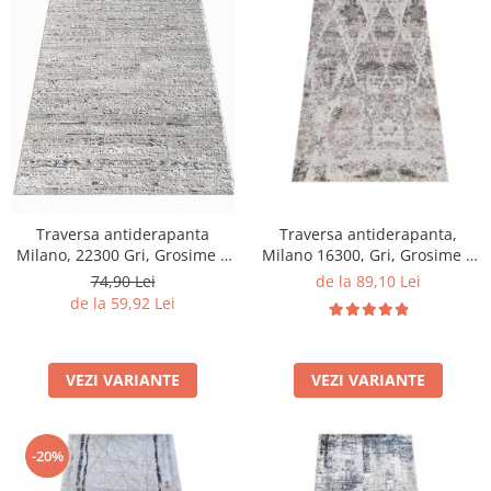
Traversa antiderapanta,
Traversa antiderapanta
Milano 16300, Gri, Grosime 4
Milano, 22300 Gri, Grosime 4
mm
mm
de la 89,10 Lei
74,90 Lei
de la 59,92 Lei
VEZI VARIANTE
VEZI VARIANTE
-20%