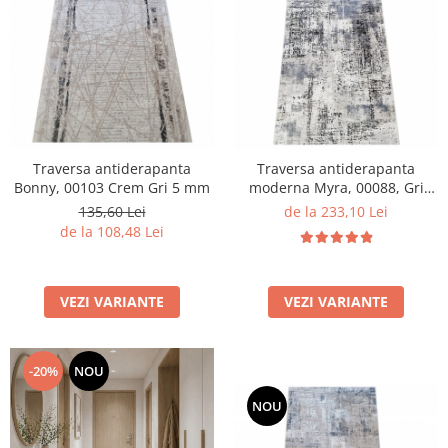
Traversa antiderapanta
Traversa antiderapanta
Bonny, 00103 Crem Gri 5 mm
moderna Myra, 00088, Gri
Inchis Gri, 120 x 150 cm,
135,60 Lei
de la 233,10 Lei
Grosime 5mm
de la 108,48 Lei
VEZI VARIANTE
VEZI VARIANTE
-20%
NOU
NOU