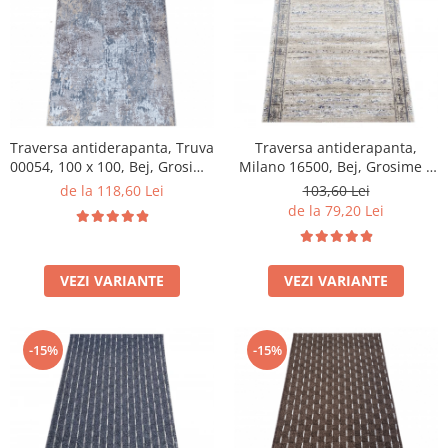
Traversa antiderapanta, Truva
Traversa antiderapanta,
00054, 100 x 100, Bej, Grosime
Milano 16500, Bej, Grosime 4
5 mm
mm
de la 118,60 Lei
103,60 Lei
de la 79,20 Lei
VEZI VARIANTE
VEZI VARIANTE
-15%
-15%