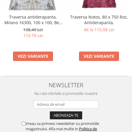
Traversa antiderapanta,
Traversa Notos, 80 x 750 Roz,
Milano 16300, 100 x 100, Bej,
Antiderapanta,
Grosime 4 mm
138,49 Lei
de la 115,08 Lei
110,79 Lei
VEZI VARIANTE
VEZI VARIANTE
NEWSLETTER
Nu rata ofertele si promotiile noastre
Vreau sa primesc newsletter cu promotiile
magazinului. Afla mai multe in
Politica de