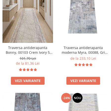
Traversa antiderapanta
Traversa antiderapanta
moderna Myra, 00088, Gri
Bonny, 00103 Crem Ivory 5
Deschis Bej, 120 x 400 cm,
mm
de la 233,10 Lei
101,70 Lei
Grosime 5mm
de la 81,36 Lei
VEZI VARIANTE
VEZI VARIANTE
-24%
NOU