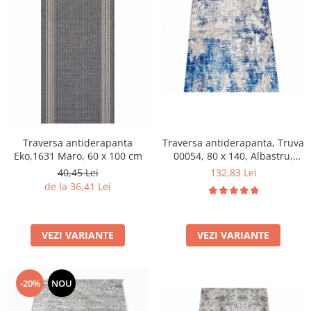
Traversa antiderapanta
Traversa antiderapanta, Truva
Eko,1631 Maro, 60 x 100 cm
00054, 80 x 140, Albastru,
Grosime 5 mm
40,45 Lei
132,83 Lei
de la 36,41 Lei
VEZI VARIANTE
VEZI VARIANTE
-20%
NOU