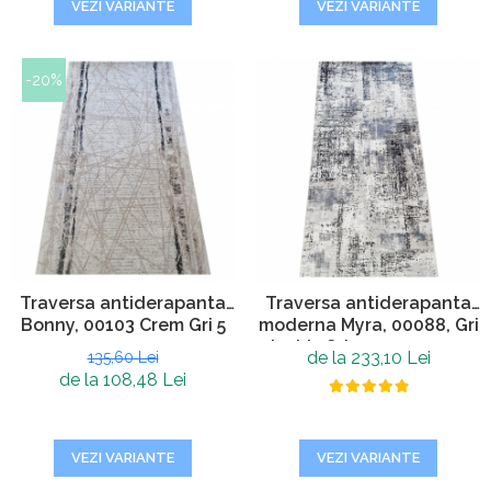
VEZI VARIANTE
VEZI VARIANTE
-20%
Traversa antiderapanta
Traversa antiderapanta
Bonny, 00103 Crem Gri 5
moderna Myra, 00088, Gri
mm
Inchis Gri, 120 x 150 cm,
de la 233,10 Lei
135,60 Lei
Grosime 5mm
de la 108,48 Lei
VEZI VARIANTE
VEZI VARIANTE