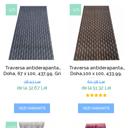
-15%
-15%
Traversa antiderapanta
Traversa antiderapanta
Doha, 67 x 100, 437,99, Gri
Doha,100 x 100, 433,99,
Maro
38,43 Lei
60,38 Lei
de la 32,67 Lei
de la 51,32 Lei
VEZI VARIANTE
VEZI VARIANTE
-20%