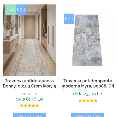
-20%
NOU
NOU
Traversa antiderapanta
Traversa antiderapanta
moderna Myra, 00088, Gri
Bonny, 00103 Crem Ivory 5
Deschis Bej, 120 x 400 cm,
mm
de la 233,10 Lei
101,70 Lei
Grosime 5mm
de la 81,36 Lei