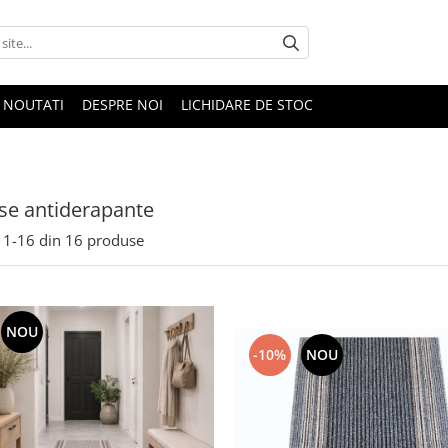
NOUTATI
DESPRE NOI
LICHIDARE DE STOC
se antiderapante
1-
16
din
16
produse
NOU
-10%
NOU