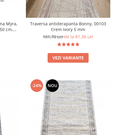
na Myra,
Traversa antiderapanta Bonny, 00103
150 cm,
Crem Ivory 5 mm
101,70 Lei
de la 81,36 Lei
VEZI VARIANTE
-24%
NOU