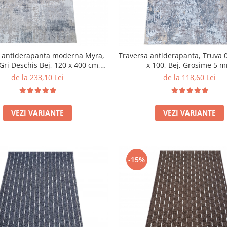
a antiderapanta moderna Myra,
Traversa antiderapanta, Truva 
Gri Deschis Bej, 120 x 400 cm,
x 100, Bej, Grosime 5 
Grosime 5mm
de la 233,10 Lei
de la 118,60 Lei
VEZI VARIANTE
VEZI VARIANTE
-15%