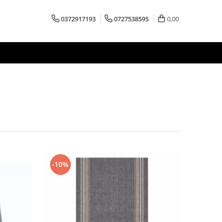
0372917193
0727538595
0,00
-10%