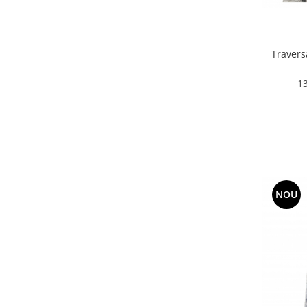
67 x 100
(1)
80 x 140
(1)
80 x 900
(1)
Travers
1
NOU