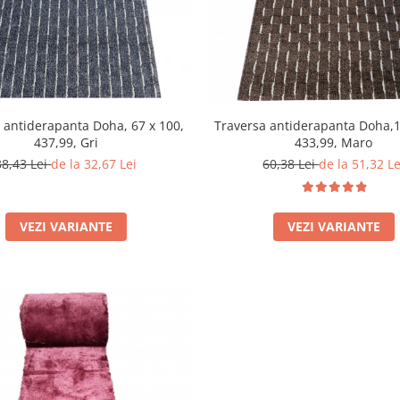
 antiderapanta Doha, 67 x 100,
Traversa antiderapanta Doha,1
437,99, Gri
433,99, Maro
38,43 Lei
de la 32,67 Lei
60,38 Lei
de la 51,32 Le
VEZI VARIANTE
VEZI VARIANTE