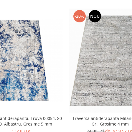
-20%
NOU
 antiderapanta, Truva 00054, 80
Traversa antiderapanta Milan
0, Albastru, Grosime 5 mm
Gri, Grosime 4 mm
132,83 Lei
74,90 Lei
de la 59,92 Le