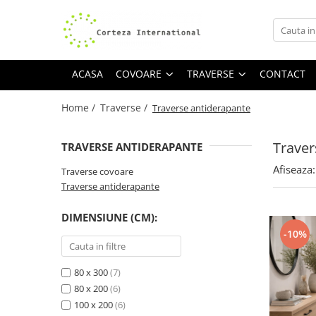
Covoare
Traverse
ACASA
COVOARE
TRAVERSE
CONTACT
Covoare Moderne
Traverse antiderapante
Covoare Antiderapante si lavabile
Traverse covoare
Home /
Traverse /
Traverse antiderapante
Covoare Living
Covoare Bucatarie
Traver
TRAVERSE ANTIDERAPANTE
Covoare Dormitor
Afiseaza:
Traverse covoare
Covoare Clasice
Traverse antiderapante
Covoare Copii
DIMENSIUNE (CM):
Covoare Pufoase
-10%
80 x 300
(7)
80 x 200
(6)
100 x 200
(6)