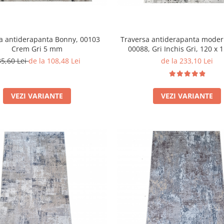
a antiderapanta Bonny, 00103
Traversa antiderapanta moder
Crem Gri 5 mm
00088, Gri Inchis Gri, 120 x 
Grosime 5mm
35,60 Lei
de la 108,48 Lei
de la 233,10 Lei
VEZI VARIANTE
VEZI VARIANTE