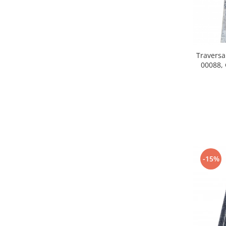
Travers
00088, 
-15%