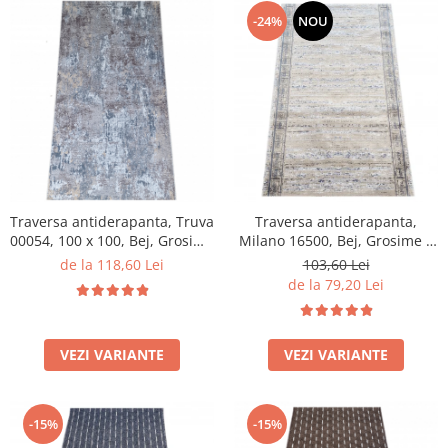
-24%
NOU
Traversa antiderapanta, Truva
Traversa antiderapanta,
00054, 100 x 100, Bej, Grosime
Milano 16500, Bej, Grosime 4
5 mm
mm
de la 118,60 Lei
103,60 Lei
de la 79,20 Lei
VEZI VARIANTE
VEZI VARIANTE
-15%
-15%