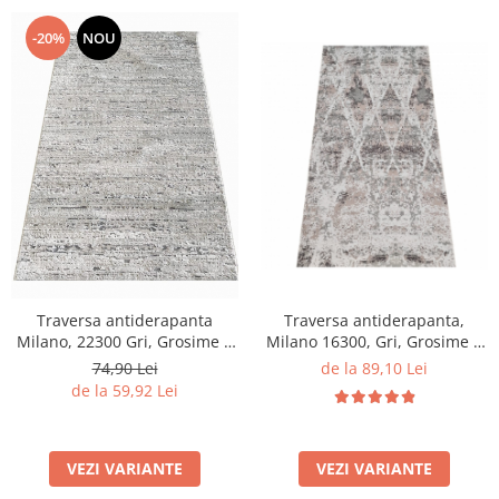
-20%
NOU
Traversa antiderapanta,
Traversa antiderapanta
Milano 16300, Gri, Grosime 4
Milano, 22300 Gri, Grosime 4
mm
mm
de la 89,10 Lei
74,90 Lei
de la 59,92 Lei
VEZI VARIANTE
VEZI VARIANTE