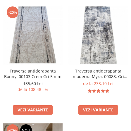
-20%
Traversa antiderapanta
Traversa antiderapanta
Bonny, 00103 Crem Gri 5 mm
moderna Myra, 00088, Gri
Inchis Gri, 120 x 150 cm,
135,60 Lei
de la 233,10 Lei
Grosime 5mm
de la 108,48 Lei
VEZI VARIANTE
VEZI VARIANTE
-20%
NOU