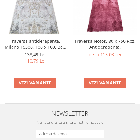
Traversa antiderapanta,
Traversa Notos, 80 x 750 Roz,
Milano 16300, 100 x 100, Bej,
Antiderapanta,
Grosime 4 mm
138,49 Lei
de la 115,08 Lei
110,79 Lei
VEZI VARIANTE
VEZI VARIANTE
NEWSLETTER
Nu rata ofertele si promotiile noastre