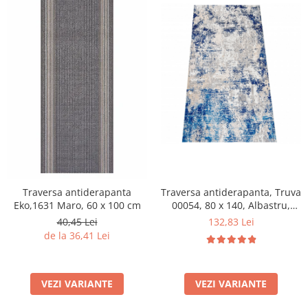
Traversa antiderapanta
Traversa antiderapanta, Truva
Eko,1631 Maro, 60 x 100 cm
00054, 80 x 140, Albastru,
Grosime 5 mm
40,45 Lei
132,83 Lei
de la 36,41 Lei
VEZI VARIANTE
VEZI VARIANTE