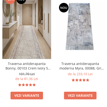
NOU
Traversa antiderapanta
Traversa antiderapanta
moderna Myra, 00088, Gri
Bonny, 00103 Crem Ivory 5
Deschis Bej, 120 x 400 cm,
mm
de la 233,10 Lei
101,70 Lei
Grosime 5mm
de la 81,36 Lei
VEZI VARIANTE
VEZI VARIANTE