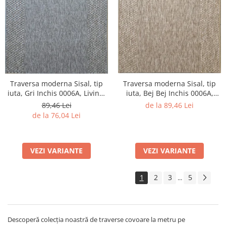
Traversa moderna Sisal, tip
Traversa moderna Sisal, tip
iuta, Gri Inchis 0006A, Living,
iuta, Bej Bej Inchis 0006A,
Dormitor, Hol, Bucatarie, 80 x
Living, Dormitor, Hol,
89,46 Lei
de la 89,46 Lei
250 cm
Bucatarie, 60 x 150 cm
de la 76,04 Lei
VEZI VARIANTE
VEZI VARIANTE
1
2
3
5
...
Descoperă colecția noastră de traverse covoare la metru pe