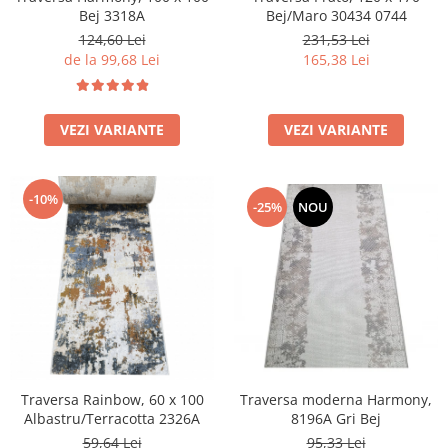
Bej/Maro 30434 0744
Bej 3318A
231,53 Lei
124,60 Lei
165,38 Lei
de la 99,68 Lei
VEZI VARIANTE
VEZI VARIANTE
-10%
-25%
NOU
Traversa Rainbow, 60 x 100
Traversa moderna Harmony,
Albastru/Terracotta 2326A
8196A Gri Bej
59,64 Lei
95,33 Lei