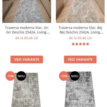
Traversa moderna Star, Gri
Traversa moderna Star, Bej
Gri Deschis 2542A, Living,
Bej Deschis 2542A, Living,
Dormitor, Hol, 100 x 200 cm
Dormitor, Hol, 100 x 200 cm
de la 89,46 Lei
de la 89,46 Lei
VEZI VARIANTE
VEZI VARIANTE
-10%
NOU
-10%
NOU