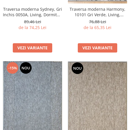
Traversa moderna Sydney, Gri
Traversa moderna Harmony,
Inchis 0050A, Living, Dormitor,
10101 Gri Verde, Living,
Hol, Bucatarie, 80 x 250 cm
Dormitor, Hol, 60 X 100 cm
89,46 Lei
76,88 Lei
de la 74,25 Lei
de la 65,35 Lei
VEZI VARIANTE
VEZI VARIANTE
-15%
NOU
NOU