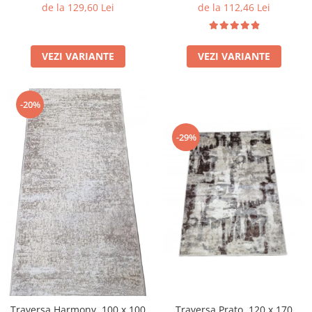
de la 129,60 Lei
de la 112,46 Lei
VEZI VARIANTE
VEZI VARIANTE
-20%
-29%
Traversa Prato, 120 x 170
Traversa Harmony, 100 x 100