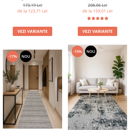
173,19 Lei
208,06 Lei
de la 123,71 Lei
de la 159,01 Lei
VEZI VARIANTE
VEZI VARIANTE
-15%
NOU
-17%
NOU