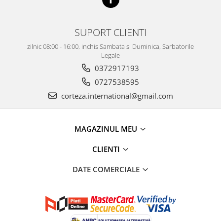
SUPORT CLIENTI
zilnic 08:00 - 16:00, inchis Sambata si Duminica, Sarbatorile
Legale
0372917193
0727538595
corteza.international@gmail.com
MAGAZINUL MEU
CLIENTI
DATE COMERCIALE