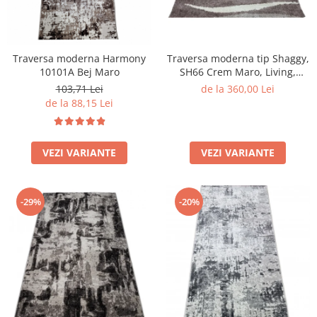
Traversa moderna Harmony
Traversa moderna tip Shaggy,
10101A Bej Maro
SH66 Crem Maro, Living,
Dormitor
103,71 Lei
de la 360,00 Lei
de la 88,15 Lei
VEZI VARIANTE
VEZI VARIANTE
-29%
-20%