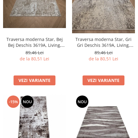
Traversa moderna Star, Bej
Traversa moderna Star, Gri
Bej Deschis 3619A, Living,
Gri Deschis 3619A, Living,
Dormitor, Hol, 80 x 250 cm
Dormitor, Hol, 80 x 250 cm
89,46 Lei
89,46 Lei
de la 80,51 Lei
de la 80,51 Lei
VEZI VARIANTE
VEZI VARIANTE
-15%
NOU
NOU