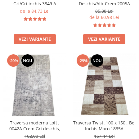
Gri/Gri inchis 3849 A
Deschis/Alb-Crem 2005A
de la 84,73 Lei
85,38 Lei
de la 60,98 Lei
VEZI VARIANTE
VEZI VARIANTE
-20%
NOU
-29%
NOU
Traversa moderna Loft ,
Traversa Twist ,100 x 150 , Bej
0042A Crem Gri deschis,
Inchis Maro 1835A
A.Gri, Living, Dormitor, Hol
162,00 Lei
157,44 Lei