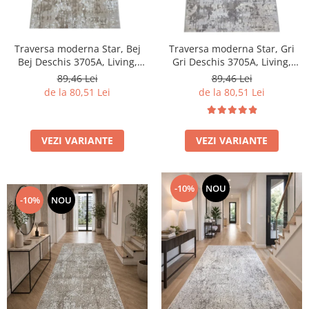
Traversa moderna Star, Bej
Traversa moderna Star, Gri
Bej Deschis 3705A, Living,
Gri Deschis 3705A, Living,
Dormitor, Hol, 80 x 250 cm
Dormitor, Hol, 80 x 250 cm
89,46 Lei
89,46 Lei
de la 80,51 Lei
de la 80,51 Lei
VEZI VARIANTE
VEZI VARIANTE
-10%
NOU
-10%
NOU