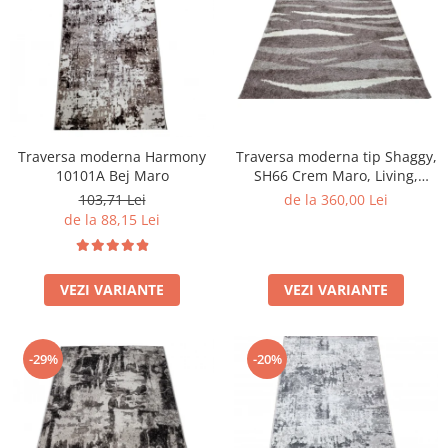
Traversa moderna Harmony
Traversa moderna tip Shaggy,
10101A Bej Maro
SH66 Crem Maro, Living,
Dormitor
103,71 Lei
de la 360,00 Lei
de la 88,15 Lei
VEZI VARIANTE
VEZI VARIANTE
-29%
-20%