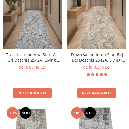
Traversa moderna Star, Gri
Traversa moderna Star, Bej
Gri Deschis 2542A, Living,
Bej Deschis 2542A, Living,
Dormitor, Hol, 100 x 200 cm
Dormitor, Hol, 100 x 200 cm
de la 89,46 Lei
de la 89,46 Lei
VEZI VARIANTE
VEZI VARIANTE
-10%
NOU
-10%
NOU