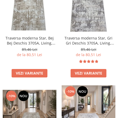
Traversa moderna Star, Bej
Traversa moderna Star, Gri
Bej Deschis 3705A, Living,
Gri Deschis 3705A, Living,
Dormitor, Hol, 80 x 250 cm
Dormitor, Hol, 80 x 250 cm
89,46 Lei
89,46 Lei
de la 80,51 Lei
de la 80,51 Lei
VEZI VARIANTE
VEZI VARIANTE
-10%
NOU
-10%
NOU