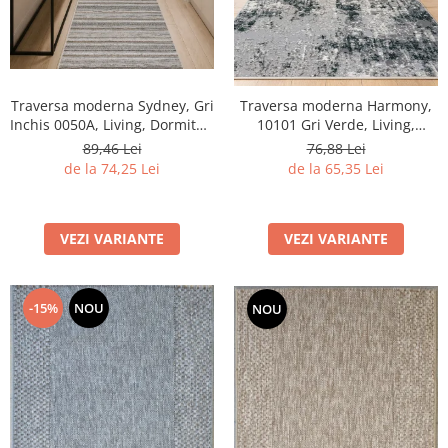
Traversa moderna Sydney, Gri
Traversa moderna Harmony,
Inchis 0050A, Living, Dormitor,
10101 Gri Verde, Living,
Hol, Bucatarie, 80 x 250 cm
Dormitor, Hol, 60 X 100 cm
89,46 Lei
76,88 Lei
de la 74,25 Lei
de la 65,35 Lei
VEZI VARIANTE
VEZI VARIANTE
-15%
NOU
NOU