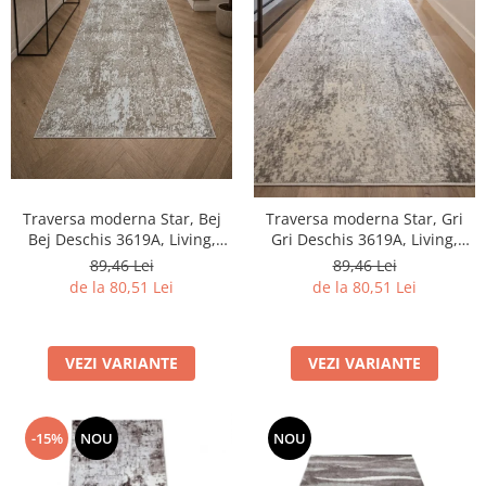
Traversa moderna Star, Bej
Traversa moderna Star, Gri
Bej Deschis 3619A, Living,
Gri Deschis 3619A, Living,
Dormitor, Hol, 80 x 250 cm
Dormitor, Hol, 80 x 250 cm
89,46 Lei
89,46 Lei
de la 80,51 Lei
de la 80,51 Lei
VEZI VARIANTE
VEZI VARIANTE
-15%
NOU
NOU