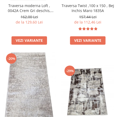
Traversa moderna Loft ,
Traversa Twist ,100 x 150 , Bej
0042A Crem Gri deschis,
Inchis Maro 1835A
A.Gri, Living, Dormitor, Hol
162,00 Lei
157,44 Lei
de la 129,60 Lei
de la 112,46 Lei
VEZI VARIANTE
VEZI VARIANTE
-20%
-29%