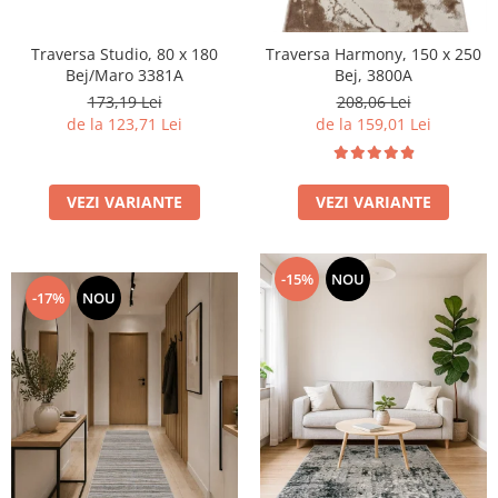
Traversa Studio, 80 x 180
Traversa Harmony, 150 x 250
Bej/Maro 3381A
Bej, 3800A
173,19 Lei
208,06 Lei
de la 123,71 Lei
de la 159,01 Lei
VEZI VARIANTE
VEZI VARIANTE
-15%
NOU
-17%
NOU