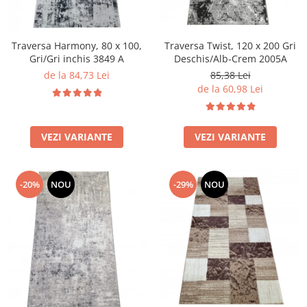
Traversa Harmony, 80 x 100,
Traversa Twist, 120 x 200 Gri
Gri/Gri inchis 3849 A
Deschis/Alb-Crem 2005A
de la 84,73 Lei
85,38 Lei
de la 60,98 Lei
VEZI VARIANTE
VEZI VARIANTE
-20%
NOU
-29%
NOU