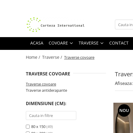
Covoare
Traverse
Covoare Moderne
Traverse antiderapante
Covoare Antiderapante si lavabile
Traverse covoare
ACASA
COVOARE
TRAVERSE
CONTACT
Covoare Living
Home /
Traverse /
Traverse covoare
Covoare Bucatarie
Covoare Dormitor
Traver
TRAVERSE COVOARE
Covoare Clasice
Afiseaza:
Traverse covoare
Covoare Copii
Traverse antiderapante
Covoare Pufoase
DIMENSIUNE (CM):
NOU
80 x 150
(49)