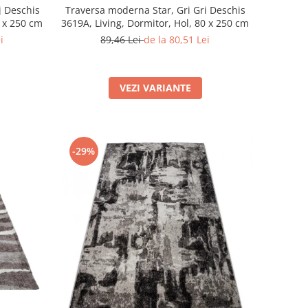
j Deschis
Traversa moderna Star, Gri Gri Deschis
iving, Dormitor, Hol, 80 x 250 cm
3619A, Living, Dormitor, Hol, 80 x 250 cm
i
89,46 Lei
de la 80,51 Lei
VEZI VARIANTE
-29%