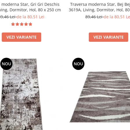
 moderna Star, Gri Gri Deschis
Traversa moderna Star, Bej Be
3705A, Living, Dormitor, Hol, 80 x 250 cm
3619A, L
89,46 Lei
de la 80,51 Lei
89,46 Lei
de la 80,51 Le
VEZI VARIANTE
VEZI VARIANTE
NOU
NOU