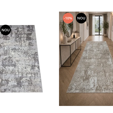
-10%
NOU
NOU