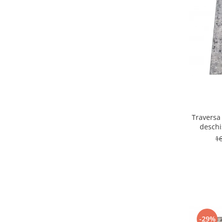
Traversa
deschi
1
-29%