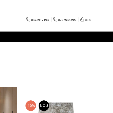
0372917193
0727538595
0,00
-10%
NOU