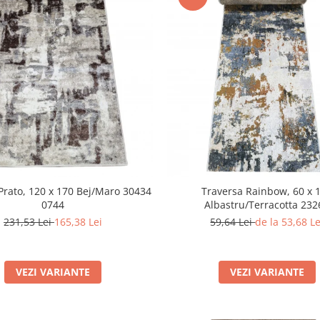
Prato, 120 x 170 Bej/Maro 30434
Traversa Rainbow, 60 x 
0744
Albastru/Terracotta 232
231,53 Lei
165,38 Lei
59,64 Lei
de la 53,68 Le
VEZI VARIANTE
VEZI VARIANTE