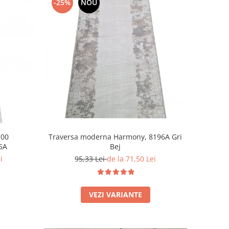
-25%
NOU
100
Traversa moderna Harmony, 8196A Gri
6A
Bej
i
95,33 Lei
de la 71,50 Lei
VEZI VARIANTE