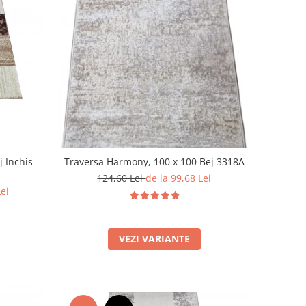
j Inchis
Traversa Harmony, 100 x 100 Bej 3318A
124,60 Lei
de la 99,68 Lei
Lei
VEZI VARIANTE