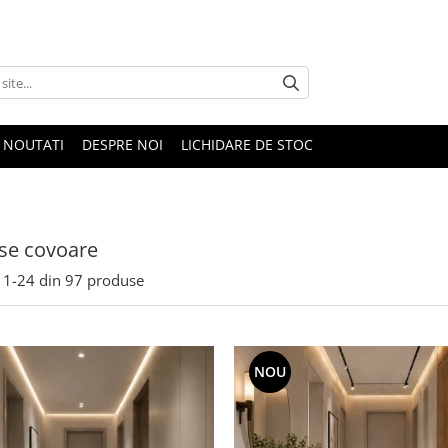
NOUTATI
DESPRE NOI
LICHIDARE DE STOC
se covoare
1-
24
din
97
produse
NOU