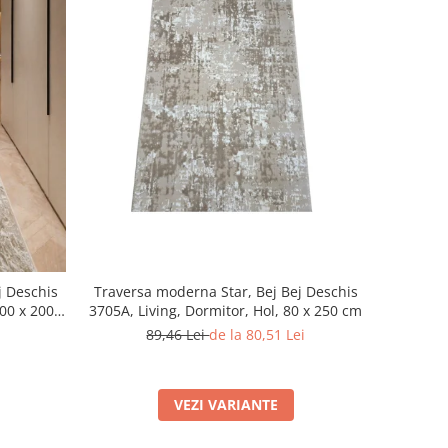
j Deschis
Traversa moderna Star, Bej Bej Deschis
100 x 200
3705A, Living, Dormitor, Hol, 80 x 250 cm
89,46 Lei
de la 80,51 Lei
VEZI VARIANTE