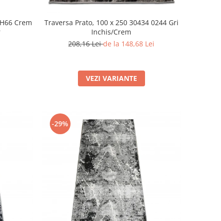
SH66 Crem
Traversa Prato, 100 x 250 30434 0244 Gri
r
Inchis/Crem
208,16 Lei
de la 148,68 Lei
VEZI VARIANTE
-29%