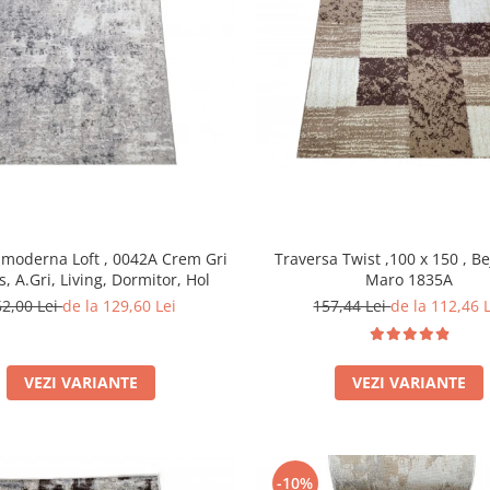
 moderna Loft , 0042A Crem Gri
Traversa Twist ,100 x 150 , Be
s, A.Gri, Living, Dormitor, Hol
Maro 1835A
62,00 Lei
de la 129,60 Lei
157,44 Lei
de la 112,46 
VEZI VARIANTE
VEZI VARIANTE
-10%