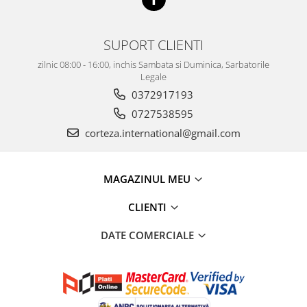
SUPORT CLIENTI
zilnic 08:00 - 16:00, inchis Sambata si Duminica, Sarbatorile
Legale
0372917193
0727538595
corteza.international@gmail.com
MAGAZINUL MEU
CLIENTI
DATE COMERCIALE