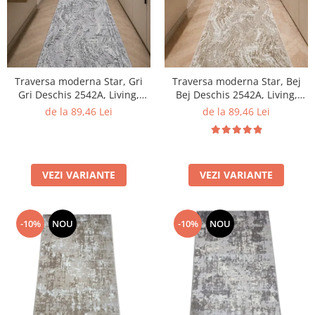
Traversa moderna Star, Gri
Traversa moderna Star, Bej
Gri Deschis 2542A, Living,
Bej Deschis 2542A, Living,
Dormitor, Hol, 100 x 200 cm
Dormitor, Hol, 100 x 200 cm
de la 89,46 Lei
de la 89,46 Lei
VEZI VARIANTE
VEZI VARIANTE
-10%
NOU
-10%
NOU