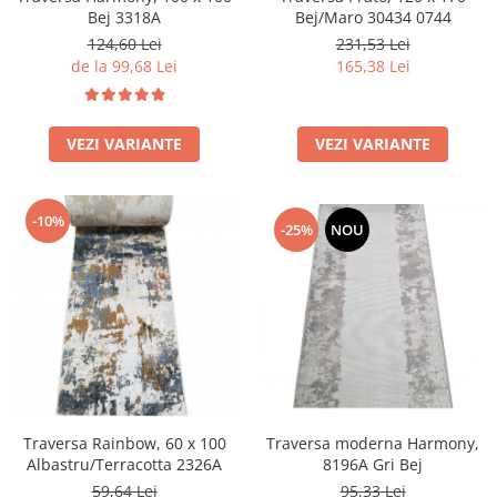
Bej/Maro 30434 0744
Bej 3318A
231,53 Lei
124,60 Lei
165,38 Lei
de la 99,68 Lei
VEZI VARIANTE
VEZI VARIANTE
-10%
-25%
NOU
Traversa Rainbow, 60 x 100
Traversa moderna Harmony,
Albastru/Terracotta 2326A
8196A Gri Bej
59,64 Lei
95,33 Lei