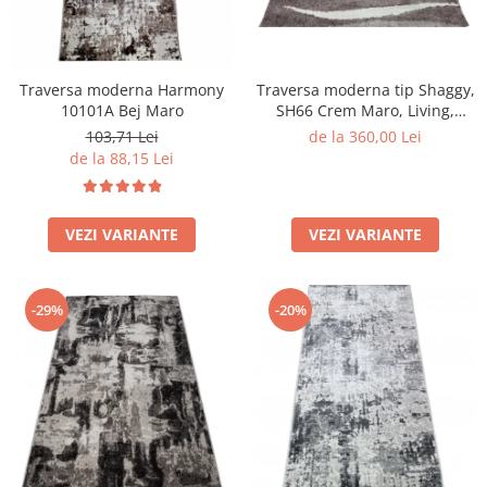
Traversa moderna Harmony
Traversa moderna tip Shaggy,
10101A Bej Maro
SH66 Crem Maro, Living,
Dormitor
103,71 Lei
de la 360,00 Lei
de la 88,15 Lei
VEZI VARIANTE
VEZI VARIANTE
-29%
-20%