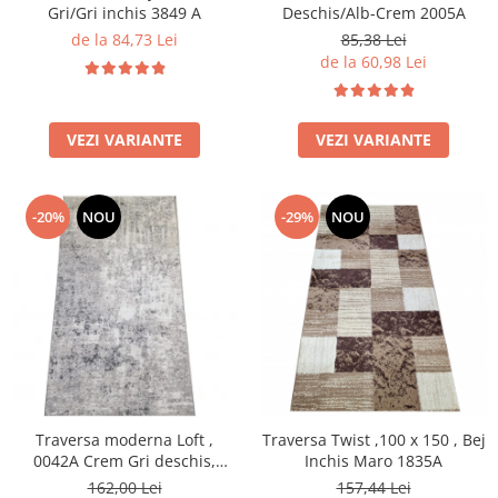
Gri/Gri inchis 3849 A
Deschis/Alb-Crem 2005A
de la 84,73 Lei
85,38 Lei
de la 60,98 Lei
VEZI VARIANTE
VEZI VARIANTE
-20%
NOU
-29%
NOU
Traversa moderna Loft ,
Traversa Twist ,100 x 150 , Bej
0042A Crem Gri deschis,
Inchis Maro 1835A
A.Gri, Living, Dormitor, Hol
162,00 Lei
157,44 Lei