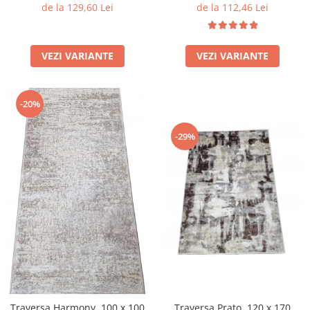
de la 129,60 Lei
de la 112,46 Lei
VEZI VARIANTE
VEZI VARIANTE
-20%
-29%
Traversa Prato, 120 x 170
Traversa Harmony, 100 x 100