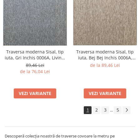
Traversa moderna Sisal, tip
Traversa moderna Sisal, tip
iuta, Gri Inchis 0006A, Living,
iuta, Bej Bej Inchis 0006A,
Dormitor, Hol, Bucatarie, 80 x
Living, Dormitor, Hol,
89,46 Lei
de la 89,46 Lei
250 cm
Bucatarie, 60 x 150 cm
de la 76,04 Lei
VEZI VARIANTE
VEZI VARIANTE
1
2
3
5
...
Descoperă colecția noastră de traverse covoare la metru pe