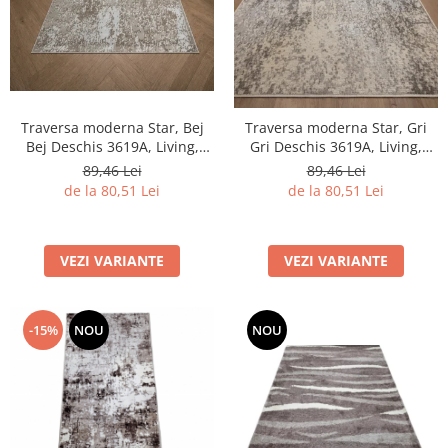
Traversa moderna Star, Bej
Traversa moderna Star, Gri
Bej Deschis 3619A, Living,
Gri Deschis 3619A, Living,
Dormitor, Hol, 80 x 250 cm
Dormitor, Hol, 80 x 250 cm
89,46 Lei
89,46 Lei
de la 80,51 Lei
de la 80,51 Lei
VEZI VARIANTE
VEZI VARIANTE
-15%
NOU
NOU