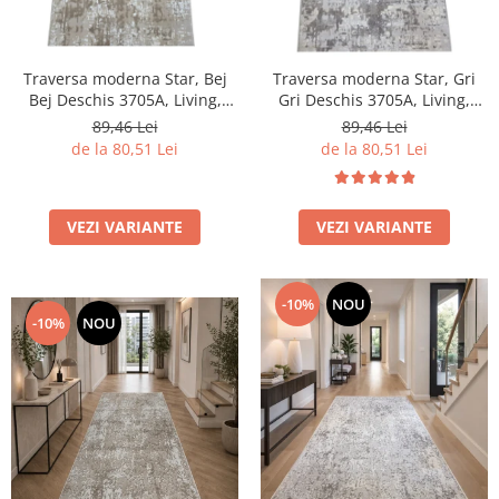
Traversa moderna Star, Bej
Traversa moderna Star, Gri
Bej Deschis 3705A, Living,
Gri Deschis 3705A, Living,
Dormitor, Hol, 80 x 250 cm
Dormitor, Hol, 80 x 250 cm
89,46 Lei
89,46 Lei
de la 80,51 Lei
de la 80,51 Lei
VEZI VARIANTE
VEZI VARIANTE
-10%
NOU
-10%
NOU