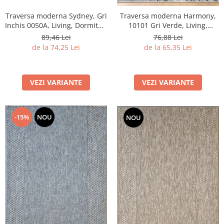
Traversa moderna Sydney, Gri
Traversa moderna Harmony,
Inchis 0050A, Living, Dormitor,
10101 Gri Verde, Living,
Hol, Bucatarie, 80 x 250 cm
Dormitor, Hol, 60 X 100 cm
89,46 Lei
76,88 Lei
de la 74,25 Lei
de la 65,35 Lei
VEZI VARIANTE
VEZI VARIANTE
-15%
NOU
NOU