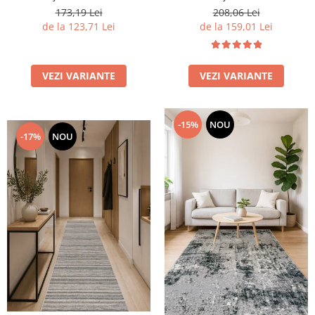
173,19 Lei
208,06 Lei
de la 123,71 Lei
de la 159,01 Lei
VEZI VARIANTE
VEZI VARIANTE
-15%
NOU
-17%
NOU