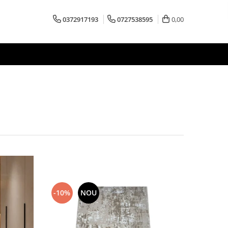
0372917193
0727538595
0,00
-10%
NOU