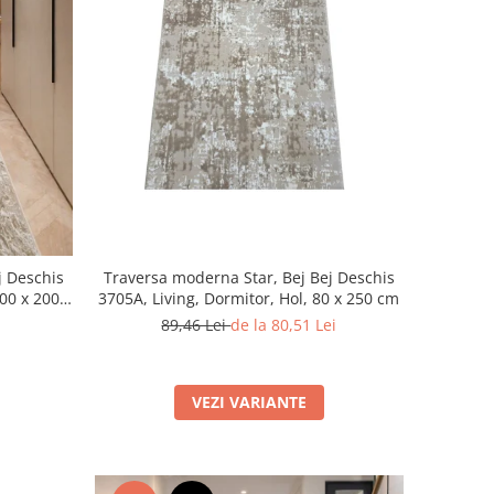
j Deschis
Traversa moderna Star, Bej Bej Deschis
100 x 200
3705A, Living, Dormitor, Hol, 80 x 250 cm
89,46 Lei
de la 80,51 Lei
VEZI VARIANTE