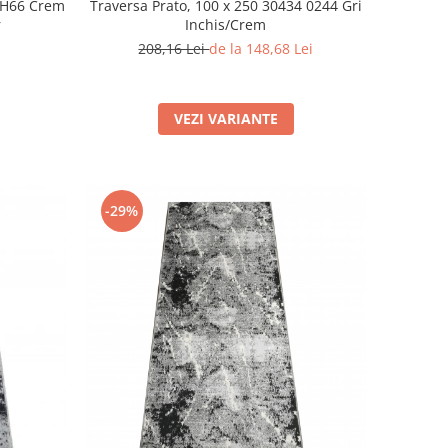
SH66 Crem
Traversa Prato, 100 x 250 30434 0244 Gri
r
Inchis/Crem
208,16 Lei
de la 148,68 Lei
VEZI VARIANTE
-29%