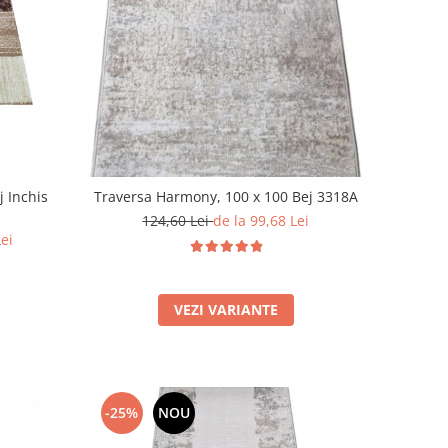
j Inchis
Traversa Harmony, 100 x 100 Bej 3318A
124,60 Lei
de la 99,68 Lei
Lei
VEZI VARIANTE
-25%
NOU