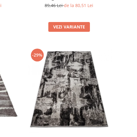
i
89,46 Lei
de la 80,51 Lei
VEZI VARIANTE
-29%