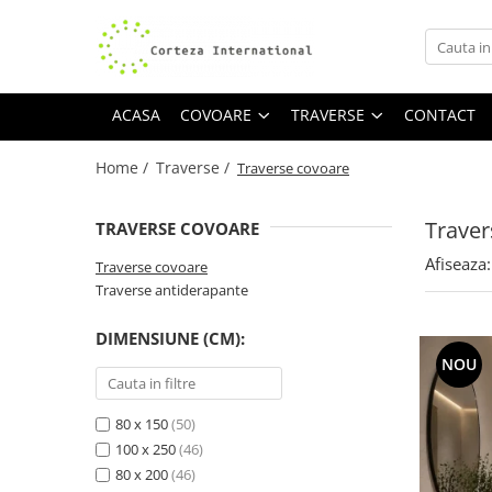
Covoare
Traverse
ACASA
COVOARE
TRAVERSE
CONTACT
Covoare Moderne
Traverse antiderapante
Covoare Antiderapante si lavabile
Traverse covoare
Home /
Traverse /
Traverse covoare
Covoare Living
Covoare Bucatarie
Traver
TRAVERSE COVOARE
Covoare Dormitor
Afiseaza:
Traverse covoare
Covoare Clasice
Traverse antiderapante
Covoare Copii
DIMENSIUNE (CM):
Covoare Pufoase
NOU
80 x 150
(50)
100 x 250
(46)
80 x 200
(46)