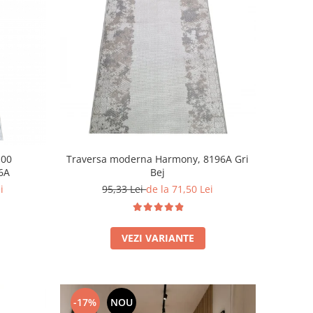
100
Traversa moderna Harmony, 8196A Gri
6A
Bej
i
95,33 Lei
de la 71,50 Lei
VEZI VARIANTE
-17%
NOU