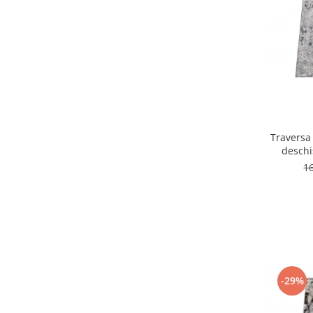
Traversa
deschi
1
-29%