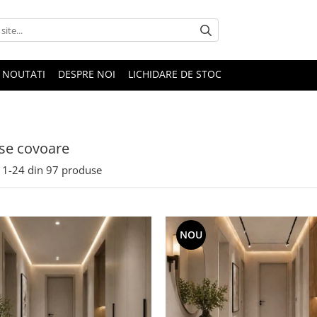
NOUTATI
DESPRE NOI
LICHIDARE DE STOC
se covoare
1-
24
din
97
produse
NOU