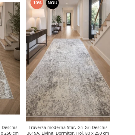
-10%
NOU
j Deschis
Traversa moderna Star, Gri Gri Deschis
iving, Dormitor, Hol, 80 x 250 cm
3619A, Living, Dormitor, Hol, 80 x 250 cm