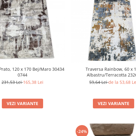
Prato, 120 x 170 Bej/Maro 30434
Traversa Rainbow, 60 x 
0744
Albastru/Terracotta 232
231,53 Lei
165,38 Lei
59,64 Lei
de la 53,68 Le
VEZI VARIANTE
VEZI VARIANTE
-24%