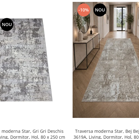
-10%
NOU
NOU
 moderna Star, Gri Gri Deschis
Traversa moderna Star, Bej Be
3705A, Living, Dormitor, Hol, 80 x 250 cm
3619A, L