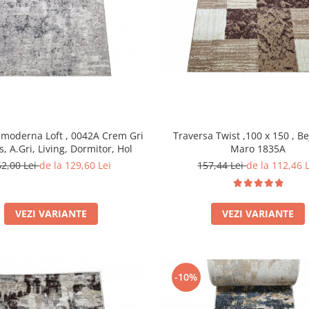
 moderna Loft , 0042A Crem Gri
Traversa Twist ,100 x 150 , Be
s, A.Gri, Living, Dormitor, Hol
Maro 1835A
62,00 Lei
de la 129,60 Lei
157,44 Lei
de la 112,46 
VEZI VARIANTE
VEZI VARIANTE
-10%