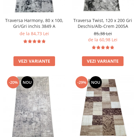
Traversa Harmony, 80 x 100,
Traversa Twist, 120 x 200 Gri
Gri/Gri inchis 3849 A
Deschis/Alb-Crem 2005A
de la 84,73 Lei
85,38 Lei
de la 60,98 Lei
VEZI VARIANTE
VEZI VARIANTE
-20%
NOU
-29%
NOU