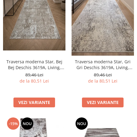
Traversa moderna Star, Bej
Traversa moderna Star, Gri
Bej Deschis 3619A, Living,
Gri Deschis 3619A, Living,
Dormitor, Hol, 80 x 250 cm
Dormitor, Hol, 80 x 250 cm
89,46 Lei
89,46 Lei
de la 80,51 Lei
de la 80,51 Lei
VEZI VARIANTE
VEZI VARIANTE
-15%
NOU
NOU