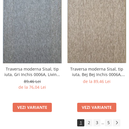
Traversa moderna Sisal, tip
Traversa moderna Sisal, tip
iuta, Gri Inchis 0006A, Living,
iuta, Bej Bej Inchis 0006A,
Dormitor, Hol, Bucatarie, 80 x
Living, Dormitor, Hol,
89,46 Lei
de la 89,46 Lei
250 cm
Bucatarie, 60 x 150 cm
de la 76,04 Lei
VEZI VARIANTE
VEZI VARIANTE
1
2
3
5
...