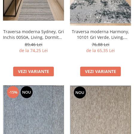
Traversa moderna Sydney, Gri
Traversa moderna Harmony,
Inchis 0050A, Living, Dormitor,
10101 Gri Verde, Living,
Hol, Bucatarie, 80 x 250 cm
Dormitor, Hol, 60 X 100 cm
89,46 Lei
76,88 Lei
de la 74,25 Lei
de la 65,35 Lei
VEZI VARIANTE
VEZI VARIANTE
-15%
NOU
NOU