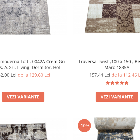
 moderna Loft , 0042A Crem Gri
Traversa Twist ,100 x 150 , Be
s, A.Gri, Living, Dormitor, Hol
Maro 1835A
62,00 Lei
de la 129,60 Lei
157,44 Lei
de la 112,46 
VEZI VARIANTE
VEZI VARIANTE
-10%