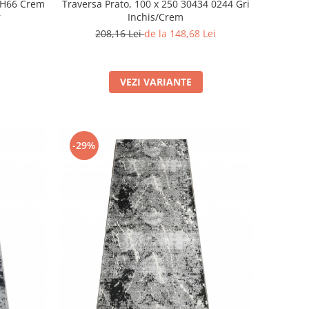
SH66 Crem
Traversa Prato, 100 x 250 30434 0244 Gri
r
Inchis/Crem
208,16 Lei
de la 148,68 Lei
VEZI VARIANTE
-29%