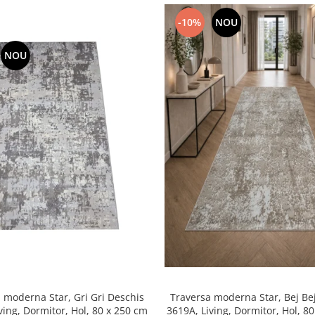
-10%
NOU
NOU
 moderna Star, Gri Gri Deschis
Traversa moderna Star, Bej Be
3705A, Living, Dormitor, Hol, 80 x 250 cm
3619A, L