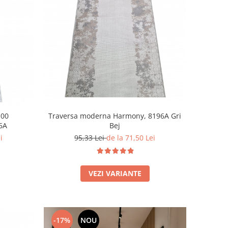
100
Traversa moderna Harmony, 8196A Gri
6A
Bej
i
95,33 Lei
de la 71,50 Lei
VEZI VARIANTE
-17%
NOU