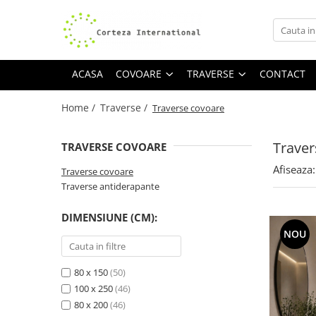
Covoare
Traverse
ACASA
COVOARE
TRAVERSE
CONTACT
Covoare Moderne
Traverse antiderapante
Covoare Antiderapante si lavabile
Traverse covoare
Home /
Traverse /
Traverse covoare
Covoare Living
Covoare Bucatarie
Traver
TRAVERSE COVOARE
Covoare Dormitor
Afiseaza:
Traverse covoare
Covoare Clasice
Traverse antiderapante
Covoare Copii
DIMENSIUNE (CM):
Covoare Pufoase
NOU
80 x 150
(50)
100 x 250
(46)
80 x 200
(46)