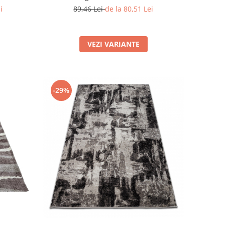
i
89,46 Lei
de la 80,51 Lei
VEZI VARIANTE
-29%