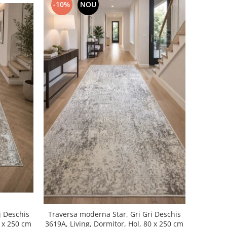
-10%
NOU
j Deschis
Traversa moderna Star, Gri Gri Deschis
iving, Dormitor, Hol, 80 x 250 cm
3619A, Living, Dormitor, Hol, 80 x 250 cm