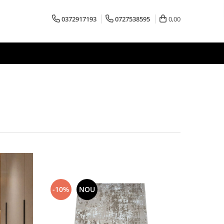
0372917193
0727538595
0,00
-10%
NOU