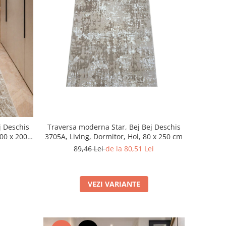
j Deschis
Traversa moderna Star, Bej Bej Deschis
100 x 200
3705A, Living, Dormitor, Hol, 80 x 250 cm
89,46 Lei
de la 80,51 Lei
VEZI VARIANTE