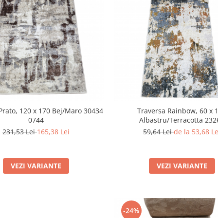
Prato, 120 x 170 Bej/Maro 30434
Traversa Rainbow, 60 x 
0744
Albastru/Terracotta 232
231,53 Lei
165,38 Lei
59,64 Lei
de la 53,68 Le
VEZI VARIANTE
VEZI VARIANTE
-24%