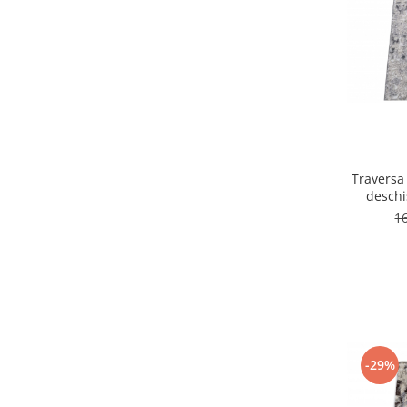
Traversa
deschi
1
-29%