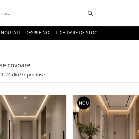
NOUTATI
DESPRE NOI
LICHIDARE DE STOC
se covoare
1-
24
din
97
produse
NOU