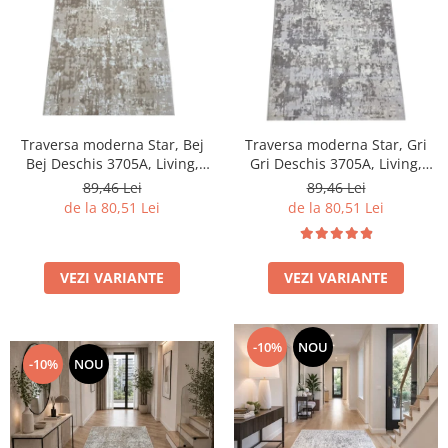
Traversa moderna Star, Bej
Traversa moderna Star, Gri
Bej Deschis 3705A, Living,
Gri Deschis 3705A, Living,
Dormitor, Hol, 80 x 250 cm
Dormitor, Hol, 80 x 250 cm
89,46 Lei
89,46 Lei
de la 80,51 Lei
de la 80,51 Lei
VEZI VARIANTE
VEZI VARIANTE
-10%
NOU
-10%
NOU