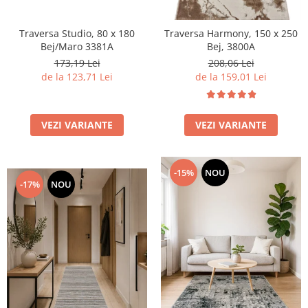
Traversa Studio, 80 x 180
Traversa Harmony, 150 x 250
Bej/Maro 3381A
Bej, 3800A
173,19 Lei
208,06 Lei
de la 123,71 Lei
de la 159,01 Lei
VEZI VARIANTE
VEZI VARIANTE
-15%
NOU
-17%
NOU