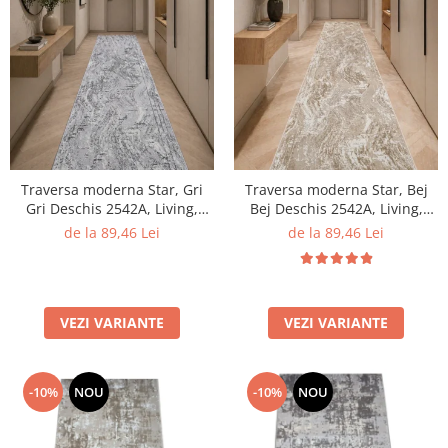
Traversa moderna Star, Gri
Traversa moderna Star, Bej
Gri Deschis 2542A, Living,
Bej Deschis 2542A, Living,
Dormitor, Hol, 100 x 200 cm
Dormitor, Hol, 100 x 200 cm
de la 89,46 Lei
de la 89,46 Lei
VEZI VARIANTE
VEZI VARIANTE
-10%
NOU
-10%
NOU