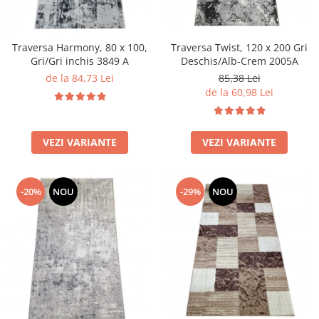
Traversa Harmony, 80 x 100,
Traversa Twist, 120 x 200 Gri
Gri/Gri inchis 3849 A
Deschis/Alb-Crem 2005A
de la 84,73 Lei
85,38 Lei
de la 60,98 Lei
VEZI VARIANTE
VEZI VARIANTE
-20%
NOU
-29%
NOU