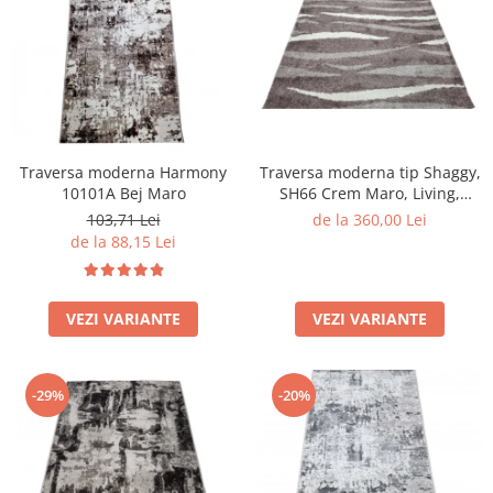
Traversa moderna Harmony
Traversa moderna tip Shaggy,
10101A Bej Maro
SH66 Crem Maro, Living,
Dormitor
103,71 Lei
de la 360,00 Lei
de la 88,15 Lei
VEZI VARIANTE
VEZI VARIANTE
-29%
-20%