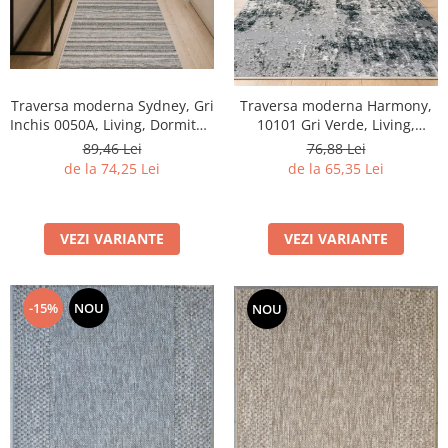
Traversa moderna Sydney, Gri
Traversa moderna Harmony,
Inchis 0050A, Living, Dormitor,
10101 Gri Verde, Living,
Hol, Bucatarie, 80 x 250 cm
Dormitor, Hol, 60 X 100 cm
89,46 Lei
76,88 Lei
de la 74,25 Lei
de la 65,35 Lei
VEZI VARIANTE
VEZI VARIANTE
-15%
NOU
NOU