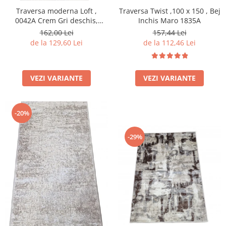
Traversa moderna Loft ,
Traversa Twist ,100 x 150 , Bej
0042A Crem Gri deschis,
Inchis Maro 1835A
A.Gri, Living, Dormitor, Hol
162,00 Lei
157,44 Lei
de la 129,60 Lei
de la 112,46 Lei
VEZI VARIANTE
VEZI VARIANTE
-20%
-29%