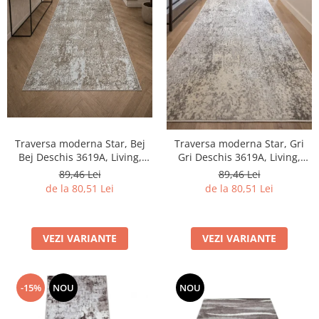
Traversa moderna Star, Bej
Traversa moderna Star, Gri
Bej Deschis 3619A, Living,
Gri Deschis 3619A, Living,
Dormitor, Hol, 80 x 250 cm
Dormitor, Hol, 80 x 250 cm
89,46 Lei
89,46 Lei
de la 80,51 Lei
de la 80,51 Lei
VEZI VARIANTE
VEZI VARIANTE
-15%
NOU
NOU