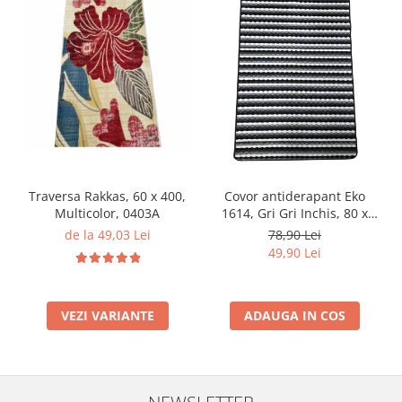
Traversa Rakkas, 60 x 400,
Covor antiderapant Eko
Multicolor, 0403A
1614, Gri Gri Inchis, 80 x
120 cm
de la 49,03 Lei
78,90 Lei
49,90 Lei
VEZI VARIANTE
ADAUGA IN COS
NEWSLETTER