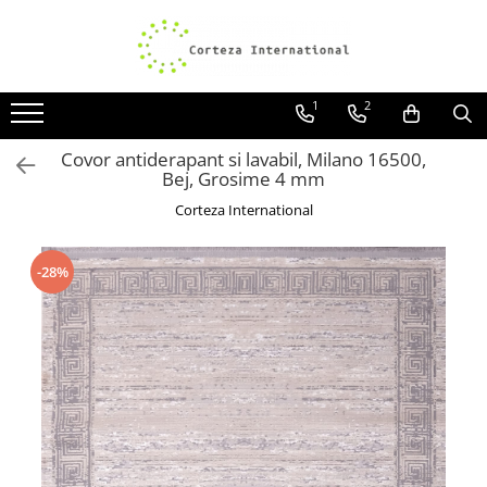
Covoare
Traverse
1
2
Covoare Moderne
Traverse antiderapante
Covoare Antiderapante si lavabile
Traverse covoare
Covor antiderapant si lavabil, Milano 16500,
Bej, Grosime 4 mm
Covoare Living
Corteza International
Covoare Bucatarie
Covoare Dormitor
-28%
Covoare Clasice
Covoare Copii
Covoare Pufoase