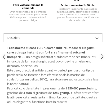
Fără valoare minimă la
Schimb sau retur în 30 zile
comandă
Înțelegem importanța satisfacției
dumneavoastră, oferind posibilitatea
Oferim libertatea de a comanda
de a returna sau schimba orice
oricât de mult sau de puțin doriți,
produs, într-un interval de 30 de zile
fără a impune o valoare minimă
de la achiziție.
pentru achiziție.
Descriere
Transforma-ti casa cu un covor subtire, moale si elegant,
care adauga instant confort si rafinament oricarei
incaperi!
Cu un design sofisticat si culori care se schimba subtil
in functie de lumina si unghi, acest covor devine un element
decorativ spectaculos.
Este usor, practic si antiderapant — perfect pentru orice tip de
pardoseala. Se intretine fara efort: se spala la masina de
spalat(program delicat 30°C), fara stoarcere sau uscator, si se lasa
la uscat natural.
Fabricat cu o densitate impresionanta de
1 250 000 puncte/mp
,
grosime de
4 mm
si greutate de
1250 gr/mp
, iti ofera atat confort
la atingere, cat si rezistenta in timp. Un covor de calitate, creat sa
aduca eleganta si functionalitate in casa ta!