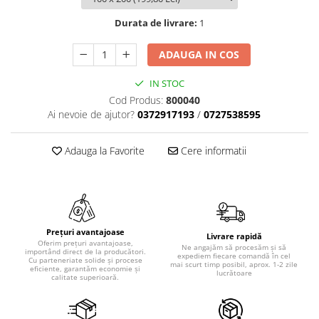
Durata de livrare:
1
ADAUGA IN COS
IN STOC
Cod Produs:
800040
Ai nevoie de ajutor?
0372917193
/
0727538595
Adauga la Favorite
Cere informatii
Prețuri avantajoase
Livrare rapidă
Oferim prețuri avantajoase,
Ne angajăm să procesăm și să
importând direct de la producători.
expediem fiecare comandă în cel
Cu parteneriate solide și procese
mai scurt timp posibil, aprox. 1-2 zile
eficiente, garantăm economie și
lucrătoare
calitate superioară.