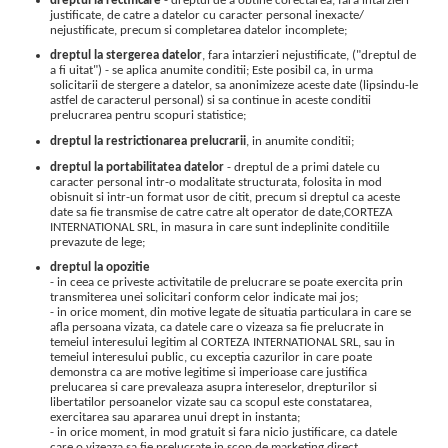
dreptul la rectificare
- dreptul de a obtine corectarea, fara intarzieri
justificate, de catre a datelor cu caracter personal inexacte/
nejustificate, precum si completarea datelor incomplete;
dreptul la stergerea datelor
, fara intarzieri nejustificate, ("dreptul de
a fi uitat") - se aplica anumite conditii; Este posibil ca, in urma
solicitarii de stergere a datelor, sa anonimizeze aceste date (lipsindu-le
astfel de caracterul personal) si sa continue in aceste conditii
prelucrarea pentru scopuri statistice;
dreptul la restrictionarea prelucrarii
, in anumite conditii;
dreptul la portabilitatea datelor
- dreptul de a primi datele cu
caracter personal intr-o modalitate structurata, folosita in mod
obisnuit si intr-un format usor de citit, precum si dreptul ca aceste
date sa fie transmise de catre catre alt operator de date,CORTEZA
INTERNATIONAL SRL, in masura in care sunt indeplinite conditiile
prevazute de lege;
dreptul la opozitie
- in ceea ce priveste activitatile de prelucrare se poate exercita prin
transmiterea unei solicitari conform celor indicate mai jos;
- in orice moment, din motive legate de situatia particulara in care se
afla persoana vizata, ca datele care o vizeaza sa fie prelucrate in
temeiul interesului legitim al CORTEZA INTERNATIONAL SRL, sau in
temeiul interesului public, cu exceptia cazurilor in care poate
demonstra ca are motive legitime si imperioase care justifica
prelucarea si care prevaleaza asupra intereselor, drepturilor si
libertatilor persoanelor vizate sau ca scopul este constatarea,
exercitarea sau apararea unui drept in instanta;
- in orice moment, in mod gratuit si fara nicio justificare, ca datele
care o vizeaza sa fie prelucrate in scop de marketing direct.