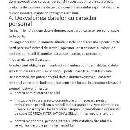
dumneavoastra cu caracter personal in acest scop, fara insa a afecta
prelucrarile desfasurate de pe baza consimtamantului exprimat de catre
dumneavoastra inainte de retragerea acestuia.
4. Dezvaluirea datelor cu caracter
personal
Nu inchiriem / vindem datele dumneavoastra cu caracter personal catre
terte parti.
Pe langa operator, in anumite situatii, datele pot fi accesibile pentru terte
parti precum furnizori de servicii, operatori de transport, furnizori de
hosting, companii IT, numite, daca este necesar, ca persoane
imputernicite de Operator.
Acestea sunt obligate prin contract sa mentina confidentialitatea datelor
si sa le foloseasca exclusiv in scopul pentru care le-au fost furnizate.
De asemenea, am putea dezvalui datele dumneavoastra cu caracter
personal catre autoritatile publice centrale / locale, in urmatoarele cazuri
exemplificativ enumerate:
pentru administrarea site-ului
in situatiile in care aceasta comunicare ar fi necesara pentru
atribuirea de premii sau alte facilitati persoanelor vizate, obtinute ca
urmare a participarii lor la diverse campanii promotionale organizate
de catre CORTEZA INTERNATIONAL SRL prin intermediul site-ului;
pentru mentinerea, personalizarea si imbunatatirea site-ului si a
serviciilor derulate prin intermediul lui