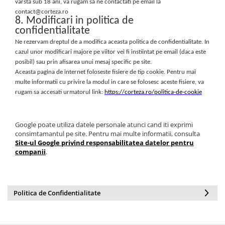
varsta sub 18 ani, va rugam sa ne contactati pe email la
contact@corteza.ro
8. Modificari in politica de
confidentialitate
Ne rezervam dreptul de a modifica aceasta politica de confidentialitate. In
cazul unor modificari majore pe viitor vei fi instiintat pe email (daca este
posibil) sau prin afisarea unui mesaj specific pe site.
Aceasta pagina de internet foloseste fisiere de tip cookie. Pentru mai
multe informatii cu privire la modul in care se folosesc aceste fisiere, va
rugam sa accesati urmatorul link:
https://corteza.ro/politica-de-cookie
Google poate utiliza datele personale atunci cand iti exprimi
consimtamantul pe site. Pentru mai multe informatii, consulta
Site-ul Google privind responsabilitatea datelor pentru
companii
.
Politica de Confidentialitate