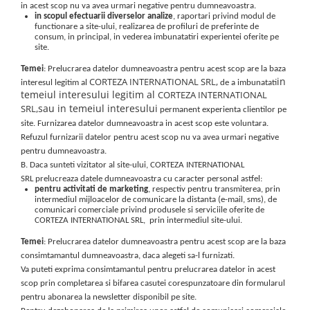
in acest scop nu va avea urmari negative pentru dumneavoastra.
in scopul efectuarii diverselor analize
, raportari privind modul de
functionare a site-ului, realizarea de profiluri de preferinte de
consum, in principal, in vederea imbunatatiri experientei oferite pe
site.
Temei
: Prelucrarea datelor dumneavoastra pentru acest scop are la baza
in
CORTEZA INTERNATIONAL SRL,
interesul legitim al
de a imbunatati
temeiul interesului legitim al
CORTEZA INTERNATIONAL
sau in temeiul interesului
SRL,
permanent experienta clientilor pe
site. Furnizarea datelor dumneavoastra in acest scop este voluntara.
Refuzul furnizarii datelor pentru acest scop nu va avea urmari negative
pentru dumneavoastra.
B. Daca sunteti vizitator al site-ului, CORTEZA INTERNATIONAL
SRL prelucreaza datele dumneavoastra cu caracter personal astfel:
pentru activitati de marketing
, respectiv pentru transmiterea, prin
intermediul mijloacelor de comunicare la distanta (e-mail, sms), de
comunicari comerciale privind produsele si serviciile oferite de
CORTEZA INTERNATIONAL SRL, prin intermediul site-ului.
Temei
: Prelucrarea datelor dumneavoastra pentru acest scop are la baza
consimtamantul dumneavoastra, daca alegeti sa-l furnizati.
Va puteti exprima consimtamantul pentru prelucrarea datelor in acest
scop prin completarea si bifarea casutei corespunzatoare din formularul
pentru abonarea la newsletter disponibil pe site.