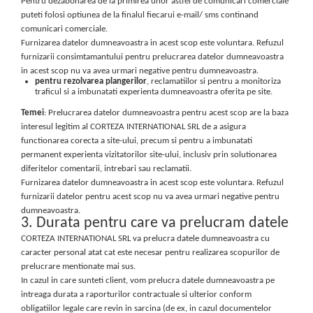
Pentru dezabonarea de la primirea unor astfel de comunicari comerciale
puteti folosi optiunea de la finalul fiecarui e-mail/ sms continand
comunicari comerciale.
Furnizarea datelor dumneavoastra in acest scop este voluntara. Refuzul
furnizarii consimtamantului pentru prelucrarea datelor dumneavoastra
in acest scop nu va avea urmari negative pentru dumneavoastra.
pentru rezolvarea plangerilor
, reclamatiilor si pentru a monitoriza
traficul si a imbunatati experienta dumneavoastra oferita pe site.
Temei
: Prelucrarea datelor dumneavoastra pentru acest scop are la baza
interesul legitim al CORTEZA INTERNATIONAL SRL de a asigura
functionarea corecta a site-ului, precum si pentru a imbunatati
permanent experienta vizitatorilor site-ului, inclusiv prin solutionarea
diferitelor comentarii, intrebari sau reclamatii.
Furnizarea datelor dumneavoastra in acest scop este voluntara. Refuzul
furnizarii datelor pentru acest scop nu va avea urmari negative pentru
dumneavoastra.
3. Durata pentru care va prelucram datele
CORTEZA INTERNATIONAL SRL va prelucra datele dumneavoastra cu
caracter personal atat cat este necesar pentru realizarea scopurilor de
prelucrare mentionate mai sus.
In cazul in care sunteti client, vom prelucra datele dumneavoastra pe
intreaga durata a raporturilor contractuale si ulterior conform
obligatiilor legale care revin in sarcina (de ex, in cazul documentelor