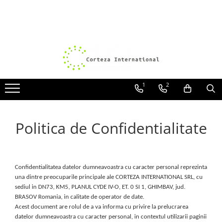
Covoare
Traverse
Covoare Moderne
Traverse antiderapante
Covoare Antiderapante si lavabile
Traverse covoare
Covoare Living
1
2
Covoare Bucatarie
Covoare Dormitor
Politica de Confidentialitate
Covoare Clasice
Covoare Copii
Covoare Pufoase
Confidentialitatea datelor dumneavoastra cu caracter personal reprezinta
una dintre preocuparile principale ale CORTEZA INTERNATIONAL SRL, cu
sediul in DN73, KM5, PLANUL CYDE IV-O,
ET. 0 SI 1, GHIMBAV, jud.
BRASOV Romania, in calitate de operator de date.
Acest document are rolul de a va informa cu privire la prelucrarea
datelor dumneavoastra cu caracter personal, in contextul utilizarii paginii