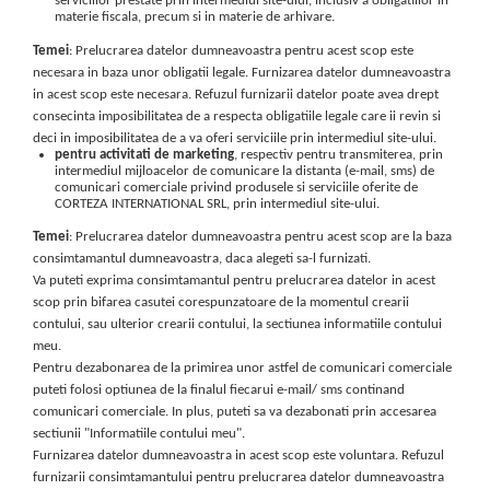
serviciilor prestate prin intermediul site-ului, inclusiv a obligatiilor in
materie fiscala, precum si in materie de arhivare.
Temei
: Prelucrarea datelor dumneavoastra pentru acest scop este
necesara in baza unor obligatii legale. Furnizarea datelor dumneavoastra
in acest scop este necesara. Refuzul furnizarii datelor poate avea drept
consecinta imposibilitatea de a respecta obligatiile legale care ii revin si
deci in imposibilitatea de a va oferi serviciile prin intermediul site-ului.
pentru activitati de marketing
, respectiv pentru transmiterea, prin
intermediul mijloacelor de comunicare la distanta (e-mail, sms) de
comunicari comerciale privind produsele si serviciile oferite de
CORTEZA INTERNATIONAL SRL, prin intermediul site-ului.
Temei
: Prelucrarea datelor dumneavoastra pentru acest scop are la baza
consimtamantul dumneavoastra, daca alegeti sa-l furnizati.
Va puteti exprima consimtamantul pentru prelucrarea datelor in acest
scop prin bifarea casutei corespunzatoare de la momentul crearii
contului, sau ulterior crearii contului, la sectiunea informatiile contului
meu.
Pentru dezabonarea de la primirea unor astfel de comunicari comerciale
puteti folosi optiunea de la finalul fiecarui e-mail/ sms continand
comunicari comerciale. In plus, puteti sa va dezabonati prin accesarea
sectiunii "Informatiile contului meu".
Furnizarea datelor dumneavoastra in acest scop este voluntara. Refuzul
furnizarii consimtamantului pentru prelucrarea datelor dumneavoastra