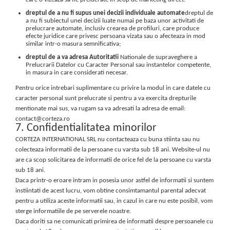
dreptul de a nu fi supus unei decizii individuale automate
dreptul de
a nu fi subiectul unei decizii luate numai pe baza unor activitati de
prelucrare automate, inclusiv crearea de profiluri, care produce
efecte juridice care privesc persoana vizata sau o afecteaza in mod
similar intr-o masura semnificativa;
dreptul de a va adresa Autoritatii
Nationale de supraveghere a
Prelucrarii Datelor cu Caracter Personal sau instantelor competente,
in masura in care considerati necesar.
Pentru orice intrebari suplimentare cu privire la modul in care datele cu
caracter personal sunt prelucrate si pentru a va exercita drepturile
mentionate mai sus, va rugam sa va adresati la adresa de email:
contact@corteza.ro
7. Confidentialitatea minorilor
CORTEZA INTERNATIONAL SRL nu contacteaza cu buna stiinta sau nu
colecteaza informatii de la persoane cu varsta sub 18 ani. Website-ul nu
are ca scop solicitarea de informatii de orice fel de la persoane cu varsta
sub 18 ani.
Daca printr-o eroare intram in posesia unor astfel de informatii si suntem
instiintati de acest lucru, vom obtine consimtamantul parental adecvat
pentru a utiliza aceste informatii sau, in cazul in care nu este posibil, vom
sterge informatiile de pe serverele noastre.
Daca doriti sa ne comunicati primirea de informatii despre persoanele cu