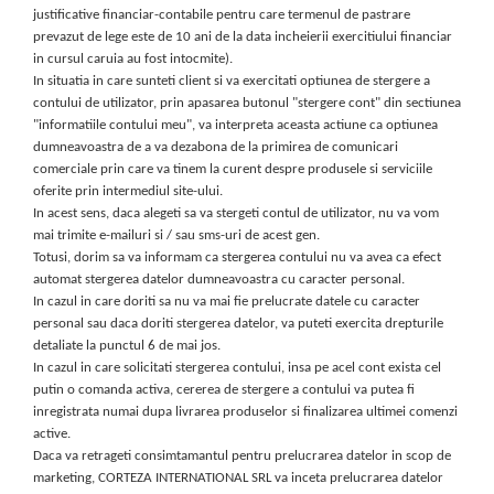
justificative financiar-contabile pentru care termenul de pastrare
prevazut de lege este de 10 ani de la data incheierii exercitiului financiar
in cursul caruia au fost intocmite).
In situatia in care sunteti client si va exercitati optiunea de stergere a
contului de utilizator, prin apasarea butonul "stergere cont" din sectiunea
"informatiile contului meu", va interpreta aceasta actiune ca optiunea
dumneavoastra de a va dezabona de la primirea de comunicari
comerciale prin care va tinem la curent despre produsele si serviciile
oferite prin intermediul site-ului.
In acest sens, daca alegeti sa va stergeti contul de utilizator, nu va vom
mai trimite e-mailuri si / sau sms-uri de acest gen.
Totusi, dorim sa va informam ca stergerea contului nu va avea ca efect
automat stergerea datelor dumneavoastra cu caracter personal.
In cazul in care doriti sa nu va mai fie prelucrate datele cu caracter
personal sau daca doriti stergerea datelor, va puteti exercita drepturile
detaliate la punctul 6 de mai jos.
In cazul in care solicitati stergerea contului, insa pe acel cont exista cel
putin o comanda activa, cererea de stergere a contului va putea fi
inregistrata numai dupa livrarea produselor si finalizarea ultimei comenzi
active.
Daca va retrageti consimtamantul pentru prelucrarea datelor in scop de
marketing, CORTEZA INTERNATIONAL SRL va inceta prelucrarea datelor