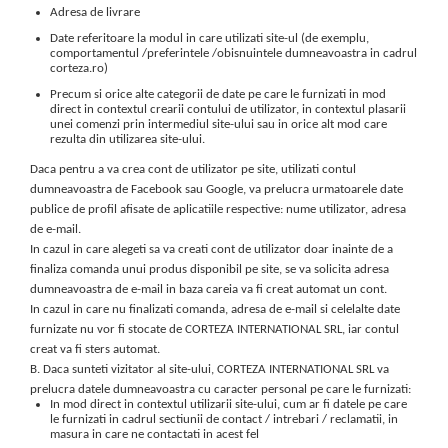
Adresa de livrare
Date referitoare la modul in care utilizati site-ul (de exemplu,
comportamentul /preferintele /obisnuintele dumneavoastra in cadrul
corteza.ro)
Precum si orice alte categorii de date pe care le furnizati in mod
direct in contextul crearii contului de utilizator, in contextul plasarii
unei comenzi prin intermediul site-ului sau in orice alt mod care
rezulta din utilizarea site-ului.
Daca pentru a va crea cont de utilizator pe site, utilizati contul
dumneavoastra de Facebook sau Google, va prelucra urmatoarele date
publice de profil afisate de aplicatiile respective: nume utilizator, adresa
de e-mail.
In cazul in care alegeti sa va creati cont de utilizator doar inainte de a
finaliza comanda unui produs disponibil pe site, se va solicita adresa
dumneavoastra de e-mail in baza careia va fi creat automat un cont.
In cazul in care nu finalizati comanda, adresa de e-mail si celelalte date
furnizate nu vor fi stocate de CORTEZA INTERNATIONAL SRL, iar contul
creat va fi sters automat.
B. Daca sunteti vizitator al site-ului, CORTEZA INTERNATIONAL SRL va
prelucra datele dumneavoastra cu caracter personal pe care le furnizati:
In mod direct in contextul utilizarii site-ului, cum ar fi datele pe care
le furnizati in cadrul sectiunii de contact / intrebari / reclamatii, in
masura in care ne contactati in acest fel