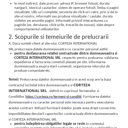
In mod indirect, date precum: adresa IP, browser folosit, durata
navigarii, istoricul cautarilor, sistem de operare folosit, limba si pagini
vizualizate, URL-uri complete, secventa de click-uri catre, prin si de la
site-ul nostru, informatii sau produse vizualizate / cautate, durata
vizitelor pe anumite pagini, informatii privind interactiunea cu
paginile (ex. derularea, click-urile, trecerile de mouse), date despre
comportamentul utilizatorilor.
2. Scopurile si temeiurile de prelucrarii
A. Daca sunteti client al site-ului, CORTEZA INTERNATIONAL
SRL prelucreaza datele dumneavoastra cu caracter personal astfel:
pentru desfasurarea relatiei contractuale dintre dumneavoastra si
CORTEZA INTERNATIONAL SRL
, respectiv pentru preluarea, validarea,
expedierea si facturarea comenzii plasate pe site, informarea
dumneavoastra asupra starii comenzii, organizarea returului de
produse comandate etc.
Temei:
Prelucrarea datelor dumneavoastra in acest scop are la baza
CORTEZA
contractul incheiat intre dumneavoastra si
INTERNATIONAL SRL
, definit in cuprinsul Termenelor si
Conditiilor
https://corteza.ro/termeni-si-conditii
. Furnizarea datelor
dumneavoastra cu caracter personal este necesara pentru executarea
acestui contract. Refuzul furnizarii datelor poate avea drept consecinta
imposibilitatea derularii raporturilor contractuale dintre dumneavoastra
si CORTEZA INTERNATIONAL SRL.
pentru indeplinirea obligatiilor legale ce revin
in contextul