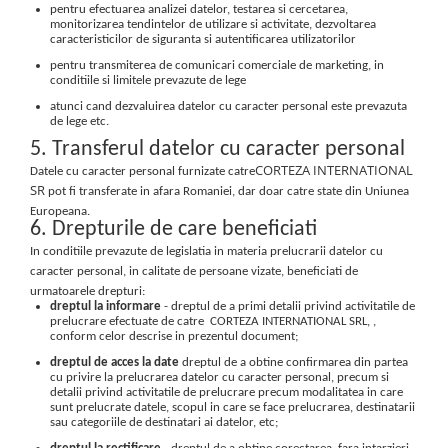
pentru efectuarea analizei datelor, testarea si cercetarea,
monitorizarea tendintelor de utilizare si activitate, dezvoltarea
caracteristicilor de siguranta si autentificarea utilizatorilor
pentru transmiterea de comunicari comerciale de marketing, in
conditiile si limitele prevazute de lege
atunci cand dezvaluirea datelor cu caracter personal este prevazuta
de lege etc.
5. Transferul datelor cu caracter personal
CORTEZA INTERNATIONAL
Datele cu caracter personal furnizate catre
SR
pot fi transferate in afara Romaniei, dar doar catre state din Uniunea
Europeana.
6. Drepturile de care beneficiati
In conditiile prevazute de legislatia in materia prelucrarii datelor cu
caracter personal, in calitate de persoane vizate, beneficiati de
urmatoarele drepturi:
dreptul la informare
- dreptul de a primi detalii privind activitatile de
prelucrare efectuate de catre CORTEZA INTERNATIONAL SRL, ,
conform celor descrise in prezentul document;
dreptul de acces la date
dreptul de a obtine confirmarea din partea
cu privire la prelucrarea datelor cu caracter personal, precum si
detalii privind activitatile de prelucrare precum modalitatea in care
sunt prelucrate datele, scopul in care se face prelucrarea, destinatarii
sau categoriile de destinatari ai datelor, etc;