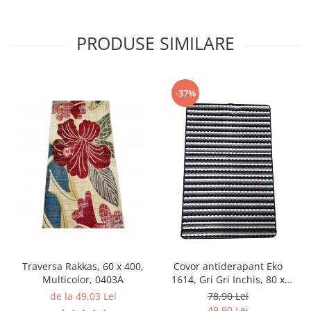
PRODUSE SIMILARE
-37%
Traversa Rakkas, 60 x 400,
Covor antiderapant Eko
Multicolor, 0403A
1614, Gri Gri Inchis, 80 x
120 cm
de la 49,03 Lei
78,90 Lei
49,90 Lei