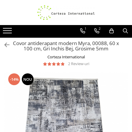
Covoare
Traverse
1
2
Covoare Moderne
Traverse antiderapante
Covoare Antiderapante si lavabile
Traverse covoare
Covor antiderapant modern Myra, 00088, 60 x
100 cm, Gri Inchis Bej, Grosime 5mm
Covoare Living
Corteza International
Covoare Bucatarie
2 Review-uri
Covoare Dormitor
Covoare Clasice
-14%
NOU
Covoare Copii
Covoare Pufoase