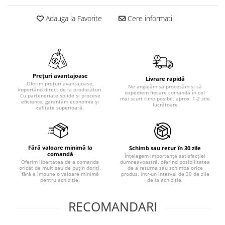
Adauga la Favorite
Cere informatii
Prețuri avantajoase
Livrare rapidă
Oferim prețuri avantajoase,
Ne angajăm să procesăm și să
importând direct de la producători.
expediem fiecare comandă în cel
Cu parteneriate solide și procese
mai scurt timp posibil, aprox. 1-2 zile
eficiente, garantăm economie și
lucrătoare
calitate superioară.
Fără valoare minimă la
Schimb sau retur în 30 zile
comandă
Înțelegem importanța satisfacției
dumneavoastră, oferind posibilitatea
Oferim libertatea de a comanda
de a returna sau schimba orice
oricât de mult sau de puțin doriți,
produs, într-un interval de 30 de zile
fără a impune o valoare minimă
de la achiziție.
pentru achiziție.
RECOMANDARI