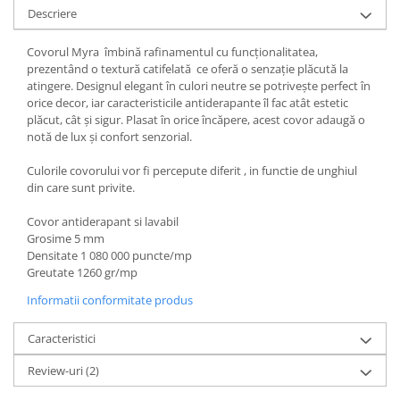
Descriere
Covorul Myra îmbină rafinamentul cu funcționalitatea,
prezentând o textură catifelată ce oferă o senzație plăcută la
atingere. Designul elegant în culori neutre se potrivește perfect în
orice decor, iar caracteristicile antiderapante îl fac atât estetic
plăcut, cât și sigur. Plasat în orice încăpere, acest covor adaugă o
notă de lux și confort senzorial.
Culorile covorului vor fi percepute diferit , in functie de unghiul
din care sunt privite.
Covor antiderapant si lavabil
Grosime 5 mm
Densitate 1 080 000 puncte/mp
Greutate 1260 gr/mp
Informatii conformitate produs
Caracteristici
Review-uri
(2)