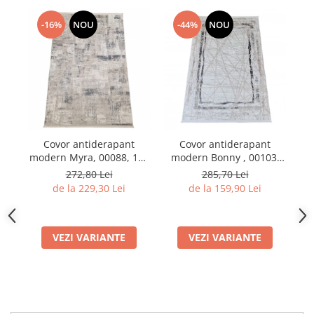
-16%
NOU
-44%
NOU
Covor antiderapant
Covor antiderapant
Co
modern Myra, 00088, 100
modern Bonny , 00103,
B
x 200 cm, Gri Bej,
200 x 290 cm, Crem Gri,
cm
272,80 Lei
285,70 Lei
Grosime 5mm
Grosime 5mm
de la 229,30 Lei
de la 159,90 Lei
VEZI VARIANTE
VEZI VARIANTE