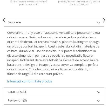
produs, într-un interval de 30 de zile
fără a impune o valoare minimă
de la achiziție.
pentru achiziție.
Descriere
Covorul Harmony este un accesoriu versatil care poate completa
orice incapere. Design-ul sau simplu si elegant se potriveste cu
orice stil de decor, iar textura moale si placuta la atingere adauga
un plus de confort incaperii. Acesta este fabricat din materiale de
calitate, durabile si usor de intretinut, si poate fi achizitionat in
diverse dimensiuni pentru a se potrivi cu necesitatile fiecarei
incaperi. Indiferent daca este folosit ca element de accent sau ca
baza pentru design-ul incaperii, acest covor va completa perfect
orice incapere. Culorile covorului vor fi percepute diferit , in
functie de unghiul din care sunt privite.
Informatii conformitate produs
Caracteristici
Review-uri
(3)