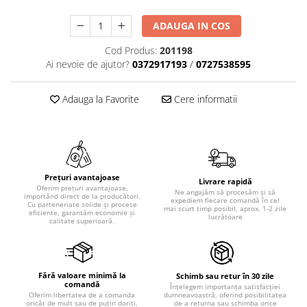
ADAUGA IN COS
Cod Produs:
201198
Ai nevoie de ajutor?
0372917193
/
0727538595
Adauga la Favorite
Cere informatii
Prețuri avantajoase
Livrare rapidă
Oferim prețuri avantajoase,
Ne angajăm să procesăm și să
importând direct de la producători.
expediem fiecare comandă în cel
Cu parteneriate solide și procese
mai scurt timp posibil, aprox. 1-2 zile
eficiente, garantăm economie și
lucrătoare
calitate superioară.
Fără valoare minimă la
Schimb sau retur în 30 zile
comandă
Înțelegem importanța satisfacției
dumneavoastră, oferind posibilitatea
Oferim libertatea de a comanda
de a returna sau schimba orice
oricât de mult sau de puțin doriți,