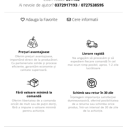
Ai nevoie de ajutor?
0372917193
/
0727538595
Adauga la Favorite
Cere informatii
Prețuri avantajoase
Livrare rapidă
Oferim prețuri avantajoase,
Ne angajăm să procesăm și să
importând direct de la producători.
expediem fiecare comandă în cel
Cu parteneriate solide și procese
mai scurt timp posibil, aprox. 1-2 zile
eficiente, garantăm economie și
lucrătoare
calitate superioară.
Fără valoare minimă la
Schimb sau retur în 30 zile
comandă
Înțelegem importanța satisfacției
dumneavoastră, oferind posibilitatea
Oferim libertatea de a comanda
de a returna sau schimba orice
oricât de mult sau de puțin doriți,
produs, într-un interval de 30 de zile
fără a impune o valoare minimă
de la achiziție.
pentru achiziție.