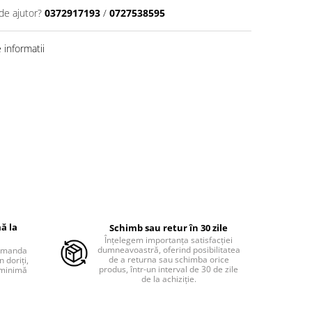
de ajutor?
0372917193
/
0727538595
informatii
ă la
Schimb sau retur în 30 zile
Înțelegem importanța satisfacției
dumneavoastră, oferind posibilitatea
comanda
de a returna sau schimba orice
 doriți,
produs, într-un interval de 30 de zile
 minimă
de la achiziție.