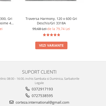
300, Gri
Traversa Harmony, 120 x 600 Gri
Covor Harm
osime 4
Deschis/Gri 3318A
ei
99,68 Lei
de la 79,74 Lei
177
VEZI VARIANTE
SUPORT CLIENTI
zilnic 08:00 - 16:00, inchis Sambata si Duminica, Sarbatorile
Legale
0372917193
0727538595
corteza.international@gmail.com