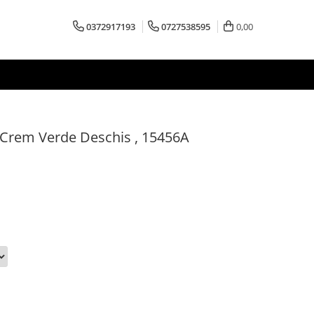
0372917193
0727538595
0,00
 Crem Verde Deschis , 15456A