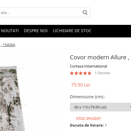
NOUTATI
DESPRE NOI
LICHIDARE DE STOC
 , 15456A
Covor modern Allure ,
Corteza International
1 Review
79,90 Lei
Dimensiune (cm):
:
STOC EPUIZAT
Durata de livrare:
1