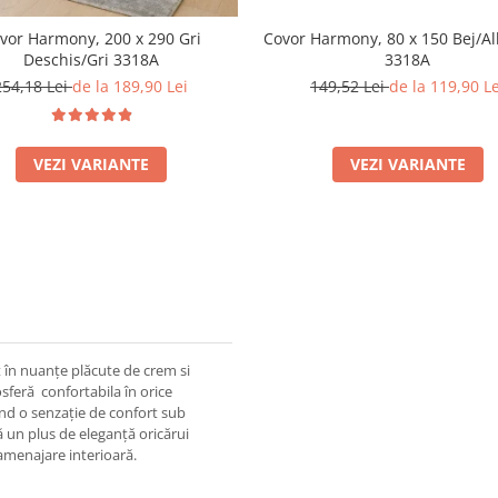
vor Harmony, 200 x 290 Gri
Covor Harmony, 80 x 150 Bej/A
Deschis/Gri 3318A
3318A
254,18 Lei
de la 189,90 Lei
149,52 Lei
de la 119,90 Le
VEZI VARIANTE
VEZI VARIANTE
t în nuanțe plăcute de crem si
feră confortabila în orice
ind o senzație de confort sub
ă un plus de eleganță oricărui
e amenajare interioară.