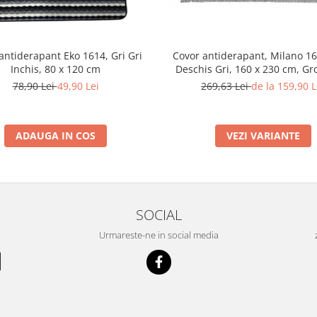
antiderapant Eko 1614, Gri Gri
Covor antiderapant, Milano 16
Inchis, 80 x 120 cm
Deschis Gri, 160 x 230 cm, Gr
mm
78,90 Lei
49,90 Lei
269,63 Lei
de la 159,90 L
ADAUGA IN COS
VEZI VARIANTE
SOCIAL
Urmareste-ne in social media