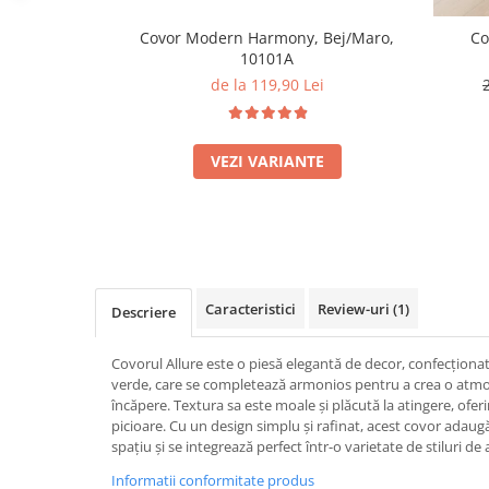
Covor Modern Harmony, Bej/Maro,
Co
10101A
de la 119,90 Lei
VEZI VARIANTE
Caracteristici
Review-uri
(1)
Descriere
Covorul Allure este o piesă elegantă de decor, confecționa
verde, care se completează armonios pentru a crea o atmos
încăpere. Textura sa este moale și plăcută la atingere, ofer
picioare. Cu un design simplu și rafinat, acest covor adaug
spațiu și se integrează perfect într-o varietate de stiluri d
Informatii conformitate produs