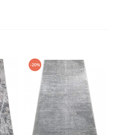
-20%
-55%