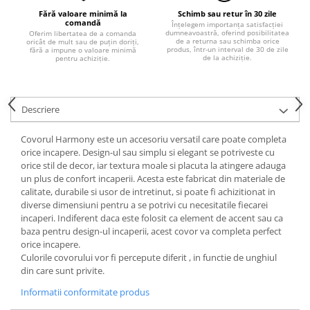
Fără valoare minimă la
Schimb sau retur în 30 zile
comandă
Înțelegem importanța satisfacției
dumneavoastră, oferind posibilitatea
Oferim libertatea de a comanda
de a returna sau schimba orice
oricât de mult sau de puțin doriți,
produs, într-un interval de 30 de zile
fără a impune o valoare minimă
de la achiziție.
pentru achiziție.
Descriere
Covorul Harmony este un accesoriu versatil care poate completa
orice incapere. Design-ul sau simplu si elegant se potriveste cu
orice stil de decor, iar textura moale si placuta la atingere adauga
un plus de confort incaperii. Acesta este fabricat din materiale de
calitate, durabile si usor de intretinut, si poate fi achizitionat in
diverse dimensiuni pentru a se potrivi cu necesitatile fiecarei
incaperi. Indiferent daca este folosit ca element de accent sau ca
baza pentru design-ul incaperii, acest covor va completa perfect
orice incapere.
Culorile covorului vor fi percepute diferit , in functie de unghiul
din care sunt privite.
Informatii conformitate produs