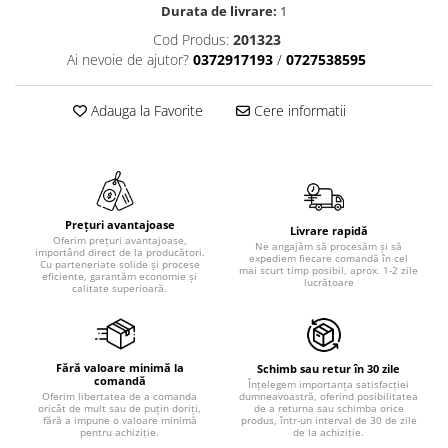
Durata de livrare:
1
Cod Produs:
201323
Ai nevoie de ajutor?
0372917193
/
0727538595
Adauga la Favorite
Cere informatii
Prețuri avantajoase
Livrare rapidă
Oferim prețuri avantajoase,
Ne angajăm să procesăm și să
importând direct de la producători.
expediem fiecare comandă în cel
Cu parteneriate solide și procese
mai scurt timp posibil, aprox. 1-2 zile
eficiente, garantăm economie și
lucrătoare
calitate superioară.
Fără valoare minimă la
Schimb sau retur în 30 zile
comandă
Înțelegem importanța satisfacției
dumneavoastră, oferind posibilitatea
Oferim libertatea de a comanda
de a returna sau schimba orice
oricât de mult sau de puțin doriți,
produs, într-un interval de 30 de zile
fără a impune o valoare minimă
de la achiziție.
pentru achiziție.