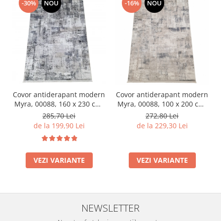
-30%
NOU
-16%
NOU
Covor antiderapant modern
Covor antiderapant modern
Myra, 00088, 160 x 230 cm,
Myra, 00088, 100 x 200 cm,
Gri Inchis Bej, Grosime
Gri Bej, Grosime 5mm
285,70 Lei
272,80 Lei
5mm
de la 199,90 Lei
de la 229,30 Lei
VEZI VARIANTE
VEZI VARIANTE
NEWSLETTER