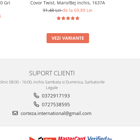
0 Gri
Covor Twist, Maro/Bej inchis, 1637A
Covor clas
80 x 150 
91,48 Lei
de la 69,89 Lei
i
159
VEZI VARIANTE
SUPORT CLIENTI
zilnic 08:00 - 16:00, inchis Sambata si Duminica, Sarbatorile
Legale
0372917193
0727538595
corteza.international@gmail.com