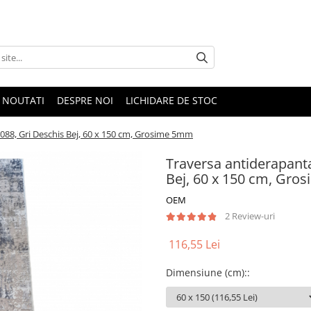
NOUTATI
DESPRE NOI
LICHIDARE DE STOC
88, Gri Deschis Bej, 60 x 150 cm, Grosime 5mm
Traversa antiderapant
Bej, 60 x 150 cm, Gr
OEM
2 Review-uri
116,55 Lei
Dimensiune (cm):
: