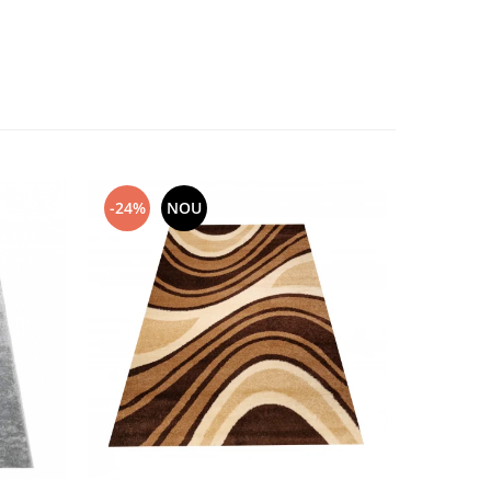
-24%
NOU
-44%