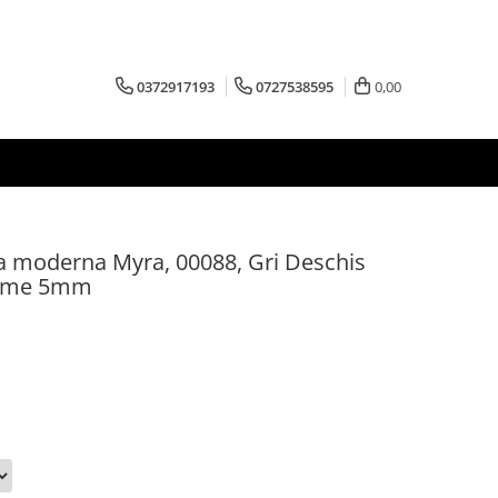
0372917193
0727538595
0,00
a moderna Myra, 00088, Gri Deschis
osime 5mm