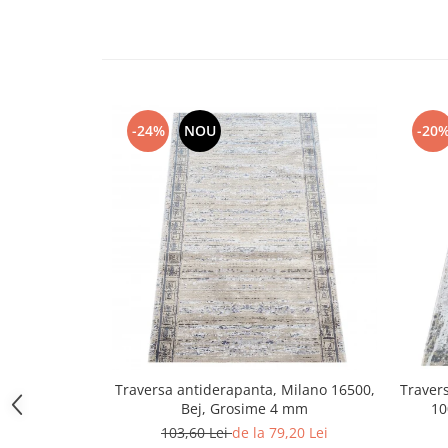
-24%
NOU
-20
Traversa antiderapanta, Milano 16500,
Traver
Bej, Grosime 4 mm
10
103,60 Lei
de la 79,20 Lei