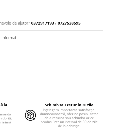
 nevoie de ajutor?
0372917193
/
0727538595
informatii
ă la
Schimb sau retur în 30 zile
Înțelegem importanța satisfacției
dumneavoastră, oferind posibilitatea
comanda
de a returna sau schimba orice
 doriți,
produs, într-un interval de 30 de zile
 minimă
de la achiziție.