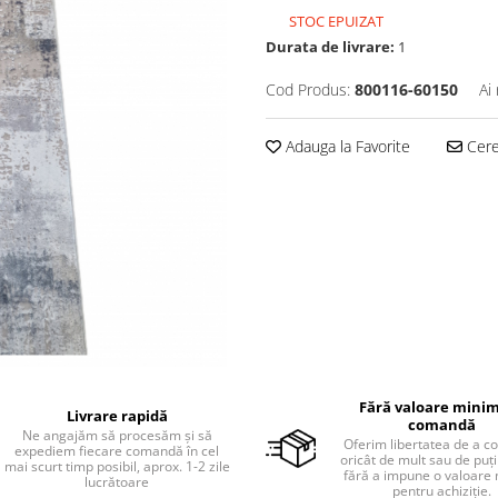
STOC EPUIZAT
Durata de livrare:
1
Cod Produs:
800116-60150
Ai
Adauga la Favorite
Cere 
Fără valoare minim
Livrare rapidă
comandă
Ne angajăm să procesăm și să
Oferim libertatea de a 
expediem fiecare comandă în cel
oricât de mult sau de puțin
mai scurt timp posibil, aprox. 1-2 zile
fără a impune o valoare
lucrătoare
pentru achiziție.