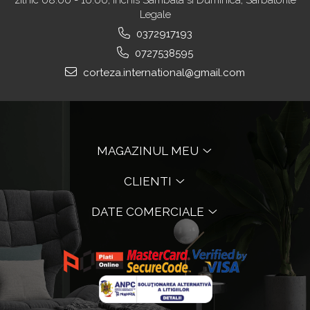
zilnic 08:00 - 16:00, inchis Sambata si Duminica, Sarbatorile
Legale
0372917193
0727538595
corteza.international@gmail.com
MAGAZINUL MEU
CLIENTI
DATE COMERCIALE