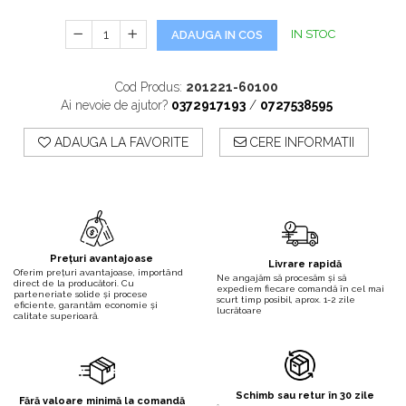
IN STOC
ADAUGA IN COS
Cod Produs:
201221-60100
Ai nevoie de ajutor?
0372917193
/
0727538595
ADAUGA LA FAVORITE
CERE INFORMATII
Prețuri avantajoase
Livrare rapidă
Oferim prețuri avantajoase, importând
Ne angajăm să procesăm și să
direct de la producători. Cu
expediem fiecare comandă în cel mai
parteneriate solide și procese
scurt timp posibil, aprox. 1-2 zile
eficiente, garantăm economie și
lucrătoare
calitate superioară.
Schimb sau retur în 30 zile
Fără valoare minimă la comandă