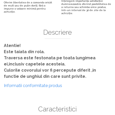
Înțelegem importanța satisfacției
Oferim libertatea de a comanda oricât
dumneavoastră, oferind posibilitatea de
de mult sau de puțin doriți, fără a
a returna sau schimba orice produs,
impune o valoare minimă pentru
într-un interval de 30 de zile de la
achiziție.
achiziție.
Descriere
Atentie!
Este taiata din rola.
Traversa este festonata pe toata lungimea
ei,inclusiv capetele acesteia.
Culorile covorului vor fi percepute diferit ,in
functie de unghiul din care sunt privite.
Informatii conformitate produs
Caracteristici