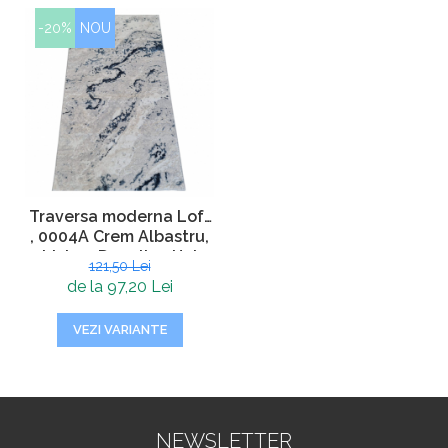
-20%
NOU
Traversa moderna Loft
, 0004A Crem Albastru,
Living, Dormitor, Hol
121,50 Lei
de la 97,20 Lei
VEZI VARIANTE
NEWSLETTER