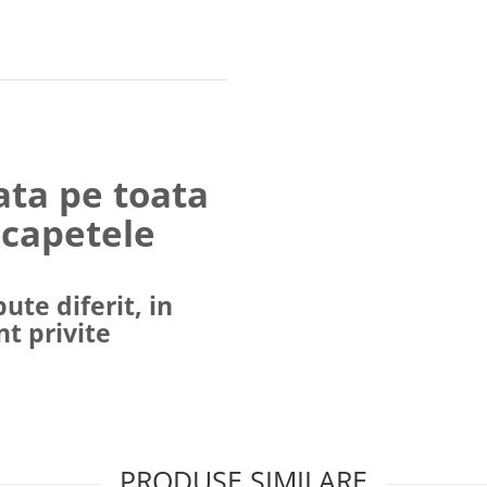
ata pe toata
 capetele
ute diferit, in
nt privite
PRODUSE SIMILARE