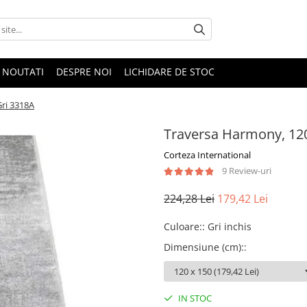
NOUTATI
DESPRE NOI
LICHIDARE DE STOC
Gri 3318A
Traversa Harmony, 120
Corteza International
9 Review-uri
224,28 Lei
179,42 Lei
Culoare:
:
Gri inchis
Dimensiune (cm):
:
IN STOC