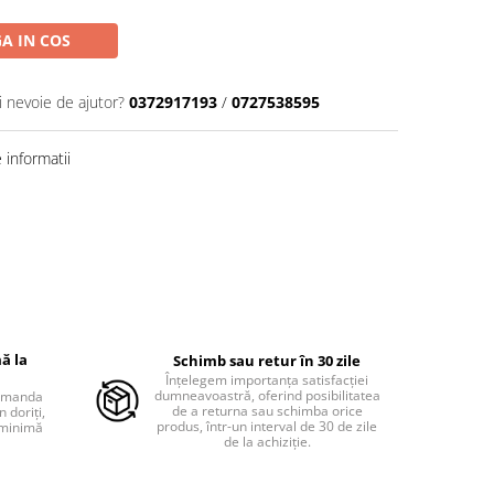
A IN COS
i nevoie de ajutor?
0372917193
/
0727538595
informatii
ă la
Schimb sau retur în 30 zile
Înțelegem importanța satisfacției
dumneavoastră, oferind posibilitatea
comanda
de a returna sau schimba orice
 doriți,
produs, într-un interval de 30 de zile
 minimă
de la achiziție.